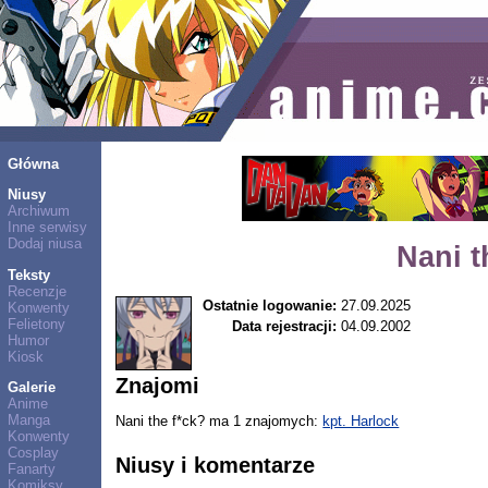
Główna
Niusy
Archiwum
Inne serwisy
Dodaj niusa
Nani t
Teksty
Recenzje
Ostatnie logowanie:
27.09.2025
Konwenty
Felietony
Data rejestracji:
04.09.2002
Humor
Kiosk
Znajomi
Galerie
Anime
Manga
Nani the f*ck? ma 1 znajomych:
kpt. Harlock
Konwenty
Cosplay
Niusy i komentarze
Fanarty
Komiksy