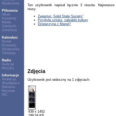
Wydarzenia
Ten użytkownik napisał łącznie 3 niusów. Najnowsze
niusy:
Plikownia
Nihon
Zwiastun „Solid State Society”
Konwenty
Przybyła sztuka, zabrakło kultury
Media
Dziewczyna z Mangi?
Teledyski
Zwiastuny
Kalendarz
Rynek
Konwenty
Wydarzenia
Telewizja
Radio
Audycje
Muzyka
Zdjęcia
Informacje
Redakcja
Użytkownik jest widoczny na 1 zdjęciach:
Współpraca
Reklama
Mecenat
IRC
439 x 1452
199,54 KB