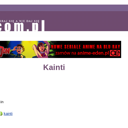
Kainti
in
kainti