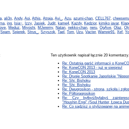
a
,
ali3n
,
Andy
,
Aoi
,
Athis
,
Atraja
,
Avi_
,
Azu
,
azumi-chan
,
CELL767
,
cheesem
ama
,
ing
,
Isia~
,
Izzy
,
Jasiek
,
Judit
,
kame4
,
Każdy
,
Kedzior
,
kimiko javar
,
Klap
love
,
Meduz
,
Miyoshi
,
MJeremy
,
Natan
,
nekko-chan
,
neru
,
OgAve
,
Olaz
,
Ol
,
Spam
,
Spierek
,
Strus_
,
Szyszok
,
Tael
,
Tom
,
Uzu
,
Vacter
,
Wampir91
,
Xef
,
Yo
:
Ten użytkownik napisał łącznie 20 komentarz
Re: Ostatnia garść informacji o KoneC
Re: KoneCON 2013 - już w sierpniu!
Re: KoneCON 2013
Re: Drugie Spotkanie Japońskie "Nippon
Re: Shi: Bishoku
Re: Shi: Bishoku
Re: Dwugrosikon - strona, szkoła i zgło
Re: Półtoragrosikon
Re: Czy byłbyś/byłabyś zainteres
"Houshin Engi" (Soul Hunter, Łowca Du
Re: Co sądzisz o stylizowanej na anim