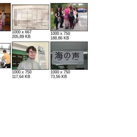
1000 x 667
1000 x 750
205,89 KB
188,86 KB
1000 x 750
1000 x 750
117,64 KB
73,56 KB