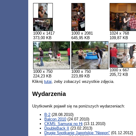
1000 x 1417
1000 x 2081
1024 x 768
373,00 KB
645,95 KB
109,87 KB
1000 x 667
1000 x 750
1000 x 750
205,72 KB
224,23 KB
223,89 KB
Kliknij
tutaj
, żeby zobaczyć wszystkie zdjęcia.
Wydarzenia
Użytkownik pojawił się na poniższych wydarzeniach:
B-2
(28.08.2010)
Balcon 2010
(24.07.2010)
CKM5: Samurai no Hi
(13.11.2010)
DoubleBack II
(23.02.2013)
Drugie Spotkanie Japońskie "Nippon"
(01.12.2012)