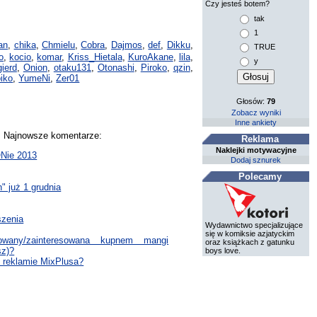
Czy jesteś botem?
tak
1
an
,
chika
,
Chmielu
,
Cobra
,
Dajmos
,
def
,
Dikku
,
TRUE
o
,
kocio
,
komar
,
Kriss_Hietala
,
KuroAkane
,
lila
,
y
gierd
,
Onion
,
otaku131
,
Otonashi
,
Piroko
,
qzin
,
iko
,
YumeNi
,
Zer01
Głosów:
79
Zobacz wyniki
Inne ankiety
y. Najnowsze komentarze:
Reklama
Naklejki motywacyjne
ONie 2013
Dodaj sznurek
Polecamy
" już 1 grudnia
szenia
Wydawnictwo specjalizujące
się w komiksie azjatyckim
owany/zainteresowana kupnem mangi
oraz książkach z gatunku
sz)?
boys love.
e reklamie MixPlusa?