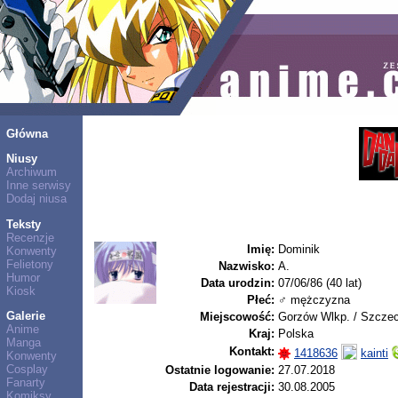
Główna
Niusy
Archiwum
Inne serwisy
Dodaj niusa
Teksty
Recenzje
Imię:
Dominik
Konwenty
Felietony
Nazwisko:
A.
Humor
Data urodzin:
07/06/86 (40 lat)
Kiosk
Płeć:
♂ mężczyzna
Galerie
Miejscowość:
Gorzów Wlkp. / Szczec
Anime
Kraj:
Polska
Manga
Kontakt:
1418636
kainti
Konwenty
Cosplay
Ostatnie logowanie:
27.07.2018
Fanarty
Data rejestracji:
30.08.2005
Komiksy