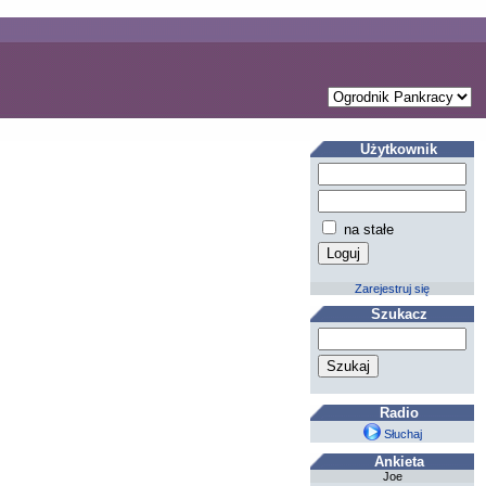
Użytkownik
na stałe
Zarejestruj się
Szukacz
Radio
Słuchaj
Ankieta
Joe