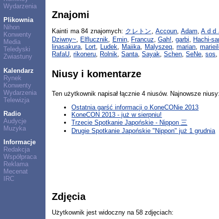
Wydarzenia
Znajomi
Plikownia
Nihon
Kainti ma 84 znajomych:
クレトン
,
Accoun
,
Adam
,
A d d 
Konwenty
Dziwny~
,
Elflucznik
,
Ernin
,
Francuz
,
Gah!
,
garbi
,
Hachi-s
Media
linasakura
,
Lort
,
Ludek
,
Maiika
,
Malyszeq
,
marian
,
mariei
Teledyski
RafaU
,
rikoneru
,
Rolnik
,
Santa
,
Sayak
,
Schen
,
SeNe
,
sos
Zwiastuny
Kalendarz
Niusy i komentarze
Rynek
Konwenty
Wydarzenia
Ten użytkownik napisał łącznie 4 niusów. Najnowsze niusy
Telewizja
Ostatnia garść informacji o KoneCONie 2013
Radio
KoneCON 2013 - już w sierpniu!
Audycje
Trzecie Spotkanie Japońskie - Nippon 三
Muzyka
Drugie Spotkanie Japońskie "Nippon" już 1 grudnia
Informacje
Redakcja
Współpraca
Reklama
Mecenat
IRC
Zdjęcia
Użytkownik jest widoczny na 58 zdjęciach: