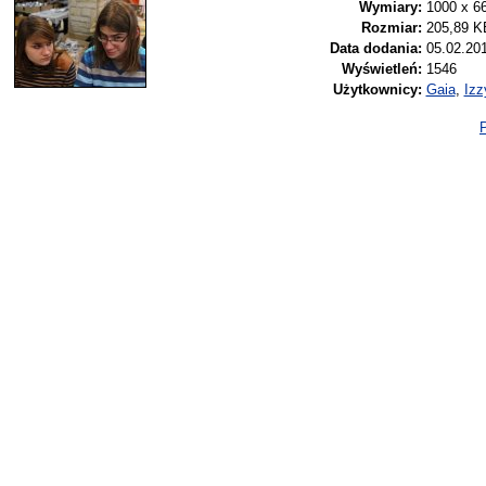
Wymiary:
1000 x 6
Rozmiar:
205,89 K
Data dodania:
05.02.201
Wyświetleń:
1546
Użytkownicy:
Gaia
,
Izz
P