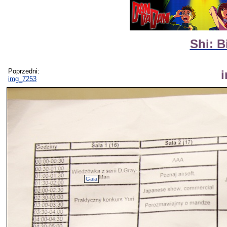
Shi: B
Poprzedni:
img_7253
Gaia