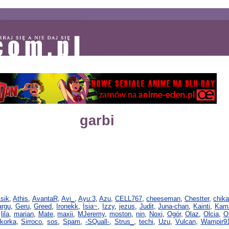
garbi
sik
,
Athis
,
AvantaR
,
Avi_
,
Ayu:3
,
Azu
,
CELL767
,
cheeseman
,
Chestter
,
chik
rgu
,
Geru
,
Greed
,
Ironekk
,
Isia~
,
Izzy
,
jezus
,
Judit
,
Juna-chan
,
Kainti
,
Kama
,
lila
,
marian
,
Mate
,
maxii
,
MJeremy
,
moston
,
nin
,
Noxi
,
Ogór
,
Olaz
,
Olcia
,
O
ikorka
,
Sirroco
,
sos
,
Spam
,
-SQuall-
,
Strus_
,
techi
,
Uzu
,
Vulcan
,
Wampir9