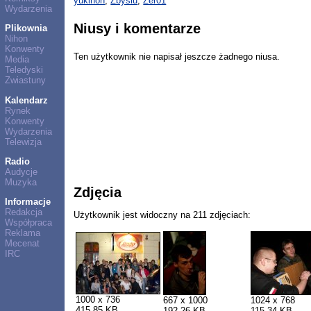
yukinon
,
Zbysiu
,
Zer01
Wydarzenia
Niusy i komentarze
Plikownia
Nihon
Konwenty
Ten użytkownik nie napisał jeszcze żadnego niusa.
Media
Teledyski
Zwiastuny
Kalendarz
Rynek
Konwenty
Wydarzenia
Telewizja
Radio
Audycje
Muzyka
Zdjęcia
Informacje
Redakcja
Użytkownik jest widoczny na 211 zdjęciach:
Współpraca
Reklama
Mecenat
IRC
1000 x 736
667 x 1000
1024 x 768
415,85 KB
192,26 KB
115,34 KB