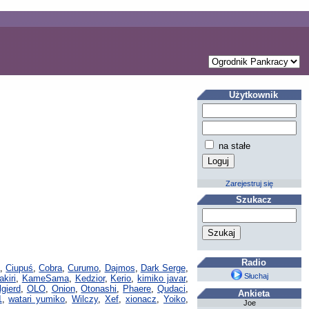
Użytkownik
na stałe
Zarejestruj się
Szukacz
Radio
a
,
Ciupuś
,
Cobra
,
Curumo
,
Dajmos
,
Dark Serge
,
Słuchaj
kiri
,
KameSama
,
Kedzior
,
Kerio
,
kimiko javar
,
lgierd
,
OLO
,
Onion
,
Otonashi
,
Phaere
,
Qudaci
,
Ankieta
1
,
watari yumiko
,
Wilczy
,
Xef
,
xionacz
,
Yoiko
,
Joe