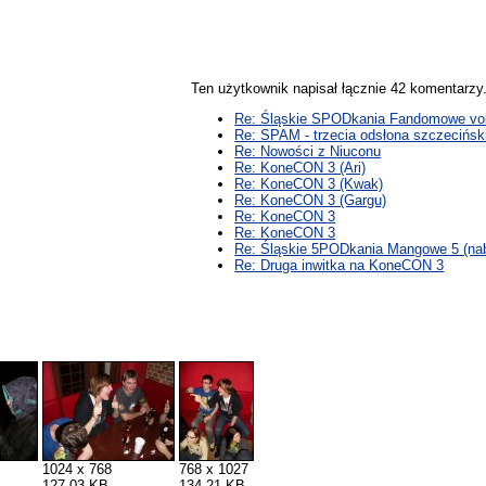
Ten użytkownik napisał łącznie 42 komentarz
Re: Śląskie SPODkania Fandomowe vol
Re: SPAM - trzecia odsłona szczeciński
Re: Nowości z Niuconu
Re: KoneCON 3 (Ari)
Re: KoneCON 3 (Kwak)
Re: KoneCON 3 (Gargu)
Re: KoneCON 3
Re: KoneCON 3
Re: Śląskie 5PODkania Mangowe 5 (na
Re: Druga inwitka na KoneCON 3
1024 x 768
768 x 1027
127,03 KB
134,21 KB