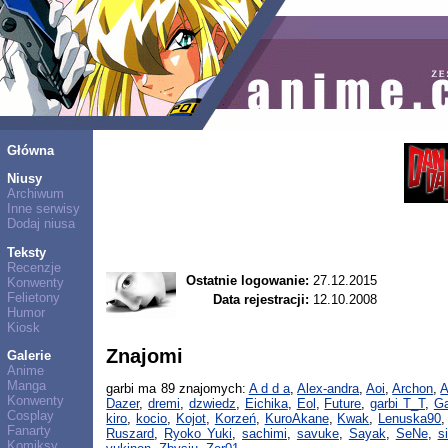
Główna
Niusy
Archiwum
Inne serwisy
Dodaj niusa
Teksty
Recenzje
Ostatnie logowanie:
27.12.2015
Konwenty
Felietony
Data rejestracji:
12.10.2008
Humor
Kiosk
Znajomi
Galerie
Anime
Manga
garbi ma 89 znajomych:
A d d a
,
Alex-andra
,
Aoi
,
Archon
,
A
Konwenty
Dazer
,
dremi
,
dzwiedz
,
Eichika
,
Eol
,
Future
,
garbi T_T
,
Ga
Cosplay
kiro
,
kocio
,
Kojot
,
Korzeń
,
KuroAkane
,
Kwak
,
Lenuska90
Fanarty
Ruszard
,
Ryoko Yuki
,
sachimi
,
savuke
,
Sayak
,
SeNe
,
s
Komiksy