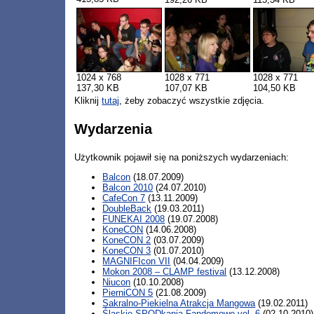
1024 x 768
1028 x 771
1028 x 771
137,30 KB
107,07 KB
104,50 KB
Kliknij
tutaj
, żeby zobaczyć wszystkie zdjęcia.
Wydarzenia
Użytkownik pojawił się na poniższych wydarzeniach:
Balcon
(18.07.2009)
Balcon 2010
(24.07.2010)
CafeCon 7
(13.11.2009)
DoubleBack
(19.03.2011)
FUNEKAI 2008
(19.07.2008)
KoneCON
(14.06.2008)
KoneCON 2
(03.07.2009)
KoneCON 3
(01.07.2010)
MAGNIFIcon VII
(04.04.2009)
Mokon 2008 – CLAMP festival
(13.12.2008)
Niucon
(10.10.2008)
PierniCON 5
(21.08.2009)
Sakralno-Piekielna Atrakcja Mangowa
(19.02.2011)
Śląskie SPODkania Fandomowe vol. 6
(02.10.2010)