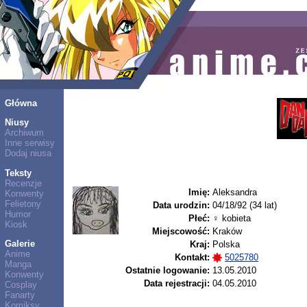
Główna
Niusy
Archiwum
Inne serwisy
Dodaj niusa
Teksty
Recenzje
Imię:
Aleksandra
Konwenty
Felietony
Data urodzin:
04/18/92 (34 lat)
Humor
Płeć:
♀ kobieta
Kiosk
Miejscowość:
Kraków
Galerie
Kraj:
Polska
Anime
Kontakt:
5025780
Manga
Ostatnie logowanie:
13.05.2010
Konwenty
Data rejestracji:
04.05.2010
Cosplay
Fanarty
Komiksy