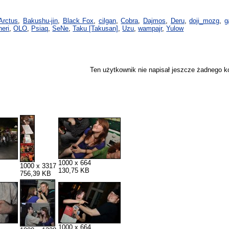
Arctus
,
Bakushu-jin
,
Black Fox
,
cilgan
,
Cobra
,
Dajmos
,
Deru
,
doji_mozg
,
g
neri
,
OLO
,
Psiaq
,
SeNe
,
Taku [Takusan]
,
Uzu
,
wampajr
,
Yulow
Ten użytkownik nie napisał jeszcze żadnego 
1000 x 664
1000 x 3317
130,75 KB
756,39 KB
1000 x 664