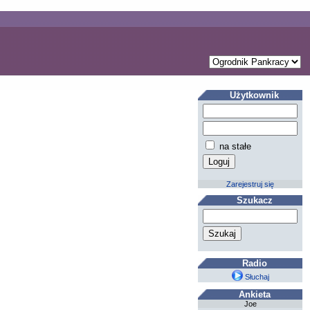
Użytkownik
na stałe
Zarejestruj się
Szukacz
Radio
Słuchaj
Ankieta
Joe