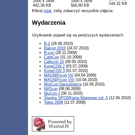
1000 x 2649
1000 x 2658
144,32 KB
442,36 KB
565,80 KB
Kliknij
tutaj
, żeby zobaczyć wszystkie zdjęcia.
Wydarzenia
Użytkownik pojawił się na poniższych wydarzeniach:
B-2
(28.08.2010)
Balcon 2010
(24.07.2010)
B-con
(28.11.2009)
CafeCon
(31.10.2008)
Cafecon 10
(08.05.2010)
KoneCON 2
(03.07.2009)
KoneCON 3
(01.07.2010)
MAGNIFIcon VII
(04.04.2009)
MAGNIFIcon VIII
(10.04.2010)
MiniCon DanceDance
(16.05.2010)
NATcon
(08.08.2009)
NiuCon 3
(06.11.2010)
Śląskie SPODKania Mangowe vol. 5
(12.06.2010)
Telep 2008
(11.07.2008)