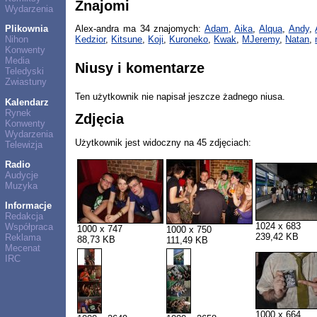
Znajomi
Wydarzenia
Plikownia
Alex-andra ma 34 znajomych:
Adam
,
Aika
,
Alqua
,
Andy
,
Nihon
Kedzior
,
Kitsune
,
Koji
,
Kuroneko
,
Kwak
,
MJeremy
,
Natan
,
Konwenty
Media
Niusy i komentarze
Teledyski
Zwiastuny
Ten użytkownik nie napisał jeszcze żadnego niusa.
Kalendarz
Rynek
Zdjęcia
Konwenty
Wydarzenia
Użytkownik jest widoczny na 45 zdjęciach:
Telewizja
Radio
Audycje
Muzyka
Informacje
Redakcja
1024 x 683
Współpraca
1000 x 747
1000 x 750
239,42 KB
Reklama
88,73 KB
111,49 KB
Mecenat
IRC
1000 x 664