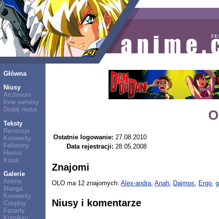
Główna
Niusy
Archiwum
Inne serwisy
Dodaj niusa
O
Teksty
Recenzje
Ostatnie logowanie:
27.08.2010
Konwenty
Felietony
Data rejestracji:
28.05.2008
Humor
Kiosk
Znajomi
Galerie
Anime
OLO ma 12 znajomych:
Alex-andra
,
Anah
,
Dajmos
,
Ergo
,
g
Manga
Konwenty
Niusy i komentarze
Cosplay
Fanarty
Komiksy