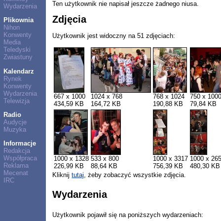
Ten użytkownik nie napisał jeszcze żadnego niusa.
Wydarzenia
Zdjęcia
Plikownia
Nihon
Konwenty
Użytkownik jest widoczny na 51 zdjęciach:
Media
Teledyski
Zwiastuny
Kalendarz
Rynek
Konwenty
Wydarzenia
667 x 1000
1024 x 768
768 x 1024
750 x 100
Telewizja
434,59 KB
164,72 KB
190,88 KB
79,84 KB
Radio
Audycje
Muzyka
Informacje
Redakcja
Współpraca
1000 x 1328
533 x 800
1000 x 3317
1000 x 26
Reklama
226,99 KB
88,64 KB
756,39 KB
480,30 KB
Mecenat
Kliknij
tutaj
, żeby zobaczyć wszystkie zdjęcia.
IRC
Wydarzenia
Użytkownik pojawił się na poniższych wydarzeniach: