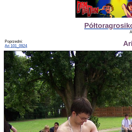
Półtoragrosik
A
Poprzedni:
Ar
Ari 101_0924