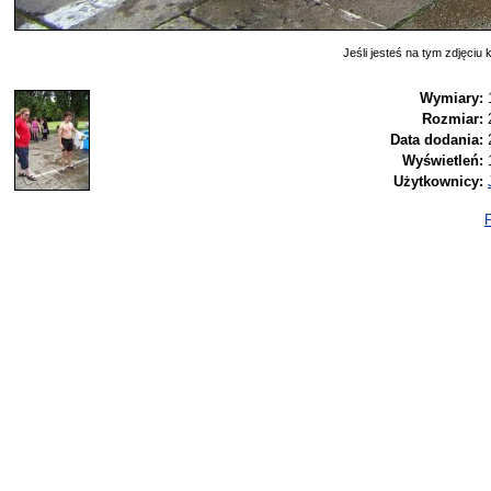
Jeśli jesteś na tym zdjęciu k
Wymiary:
Rozmiar:
Data dodania:
Wyświetleń:
Użytkownicy:
P