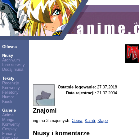
Główna
Niusy
Archiwum
Inne serwisy
Dodaj niusa
Teksty
Recenzje
Ostatnie logowanie:
27.07.2018
Konwenty
Felietony
Data rejestracji:
21.07.2004
Humor
Kiosk
Znajomi
Galerie
Anime
Manga
ing ma 3 znajomych:
Cobra
,
Kainti
,
Klapo
Konwenty
Cosplay
Niusy i komentarze
Fanarty
Komiksy