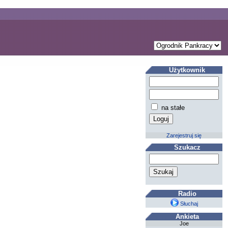
Użytkownik
na stałe
Zarejestruj się
Szukacz
Radio
Słuchaj
Ankieta
Joe