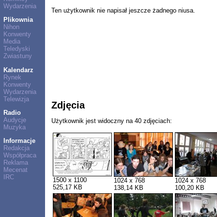
Wydarzenia
Ten użytkownik nie napisał jeszcze żadnego niusa.
Plikownia
Nihon
Konwenty
Media
Teledyski
Zwiastuny
Kalendarz
Rynek
Konwenty
Wydarzenia
Telewizja
Zdjęcia
Radio
Audycje
Użytkownik jest widoczny na 40 zdjęciach:
Muzyka
Informacje
Redakcja
Współpraca
Reklama
Mecenat
IRC
1500 x 1100
1024 x 768
1024 x 768
525,17 KB
138,14 KB
100,20 KB