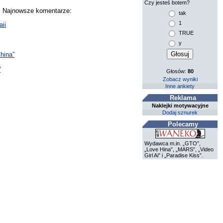
Czy jesteś botem?
y. Najnowsze komentarze:
tak
1
ii
TRUE
y
hina”
W
Głosów:
80
Zobacz wyniki
Inne ankiety
Reklama
Naklejki motywacyjne
Dodaj sznurek
Polecamy
Wydawca m.in. „GTO”,
„Love Hina”, „MARS”, „Video
Girl Ai” i „Paradise Kiss”.