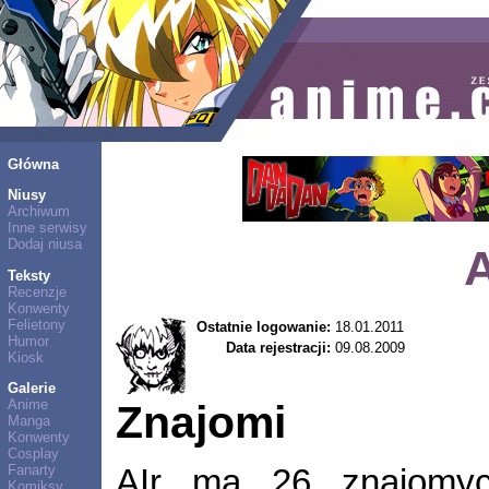
Główna
Niusy
Archiwum
Inne serwisy
Dodaj niusa
A
Teksty
Recenzje
Konwenty
Felietony
Ostatnie logowanie:
18.01.2011
Humor
Data rejestracji:
09.08.2009
Kiosk
Galerie
Anime
Znajomi
Manga
Konwenty
Cosplay
Fanarty
AIr ma 26 znajomy
Komiksy