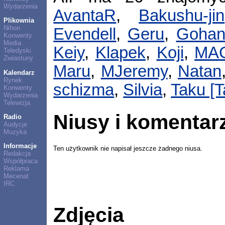
Wydarzenia
AvantaR
,
Bakushu-jin
Plikownia
Nihon
Evendell
,
Geru
,
Gohan
Konwenty
Media
Keiy
,
Klapek
,
Koji
,
MAG
Teledyski
Zwiastuny
Maru
,
MJeremy
,
Natan
Kalendarz
Rynek
schizma
,
Silvia
,
Taku [
Konwenty
Wydarzenia
Telewizja
Niusy i komentar
Radio
Audycje
Muzyka
Informacje
Ten użytkownik nie napisał jeszcze żadnego niusa.
Redakcja
Współpraca
Reklama
Mecenat
IRC
Zdjęcia