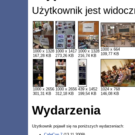
Użytkownik jest widocz
1000 x 664
1000 x 1328
1000 x 1417
1000 x 1328
109,77 KB
167,28 KB
273,26 KB
216,74 KB
1000 x 2656
1000 x 2656
439 x 1452
1024 x 768
301,31 KB
312,18 KB
199,54 KB
146,08 KB
Wydarzenia
Użytkownik pojawił się na poniższych wydarzeniach:
CafeCon 7
(13.11.2009)