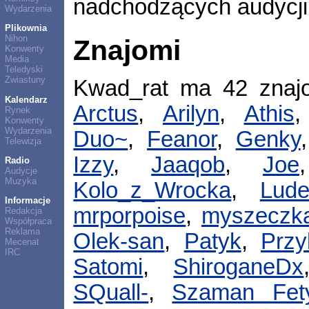
nadchodzących audycji
Wydarzenia
Plikownia
Nihon
Znajomi
Konwenty
Media
Teledyski
Zwiastuny
Kwad_rat ma 42 zna
Kalendarz
Arctus
,
Arilyn
,
Athis
Rynek
Konwenty
Wydarzenia
Duo~
,
Feanor
,
Genky
Telewizja
Izzy
,
Jaaqob
,
Joe
Radio
Audycje
Muzyka
Kolo_z_Wrocka
,
Lude
Informacje
mrporpoise
,
myszeczk
Redakcja
Współpraca
Reklama
Olek-san
,
Patyk
,
Przy
Mecenat
IRC
Satomi
,
ShiroganeDx
SQuall-
,
Szaman Fet