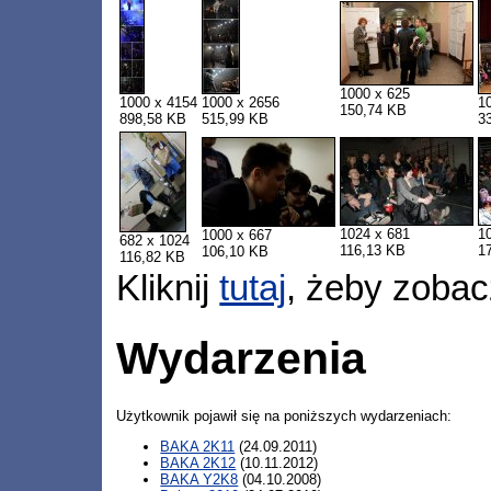
1000 x 625
1000 x 4154
1000 x 2656
1
150,74 KB
898,58 KB
515,99 KB
3
1024 x 681
1
1000 x 667
682 x 1024
116,13 KB
1
106,10 KB
116,82 KB
Kliknij
tutaj
, żeby zobac
Wydarzenia
Użytkownik pojawił się na poniższych wydarzeniach:
BAKA 2K11
(24.09.2011)
BAKA 2K12
(10.11.2012)
BAKA Y2K8
(04.10.2008)