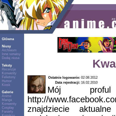
Główna
Niusy
Archiwum
Inne serwisy
Dodaj niusa
Kwa
Teksty
Recenzje
Konwenty
Felietony
Ostatnie logowanie:
02.08.2012
Humor
Data rejestracji:
16.02.2010
Kiosk
Mój prof
Galerie
Anime
http://www.facebook
Manga
Konwenty
znajdziecie aktualne
Cosplay
Fanarty
Komiksy