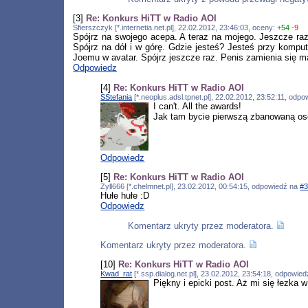
[3]
Re: Konkurs HiTT w Radio AOI
Sfierszczyk [*.internetia.net.pl], 22.02.2012, 23:46:03, oceny:
+54
-9
Spójrz na swojego acepa. A teraz na mojego. Jeszcze raz
Spójrz na dół i w górę. Gdzie jesteś? Jesteś przy kompu
Joemu w avatar. Spójrz jeszcze raz. Penis zamienia się 
Odpowiedz
[4]
Re: Konkurs HiTT w Radio AOI
SStefania
[*.neoplus.adsl.tpnet.pl], 22.02.2012, 23:52:11, odp
I can't. All the awards!
Jak tam bycie pierwszą zbanowaną oso
Odpowiedz
[5]
Re: Konkurs HiTT w Radio AOI
Zyll666 [*.chelmnet.pl], 23.02.2012, 00:54:15, odpowiedź na
#
Hułe hułe :D
Odpowiedz
Komentarz ukryty przez moderatora.
Komentarz ukryty przez moderatora.
[10]
Re: Konkurs HiTT w Radio AOI
Kwad_rat
[*.ssp.dialog.net.pl], 23.02.2012, 23:54:18, odpowie
Piękny i epicki post. Aż mi się łezka 