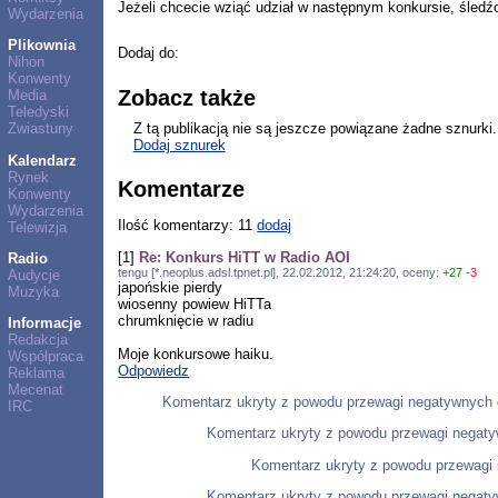
Jeżeli chcecie wziąć udział w następnym konkursie, śledźc
Wydarzenia
Plikownia
Dodaj do:
Nihon
Konwenty
Zobacz także
Media
Teledyski
Z tą publikacją nie są jeszcze powiązane żadne sznurki.
Zwiastuny
Dodaj sznurek
Kalendarz
Rynek
Komentarze
Konwenty
Wydarzenia
Ilość komentarzy: 11
dodaj
Telewizja
[1]
Re: Konkurs HiTT w Radio AOI
Radio
tengu [*.neoplus.adsl.tpnet.pl], 22.02.2012, 21:24:20, oceny:
+27
-3
Audycje
japońskie pierdy
Muzyka
wiosenny powiew HiTTa
chrumknięcie w radiu
Informacje
Redakcja
Moje konkursowe haiku.
Współpraca
Odpowiedz
Reklama
Mecenat
Komentarz ukryty z powodu przewagi negatywnych 
IRC
Komentarz ukryty z powodu przewagi negat
Komentarz ukryty z powodu przewagi
Komentarz ukryty z powodu przewagi negat