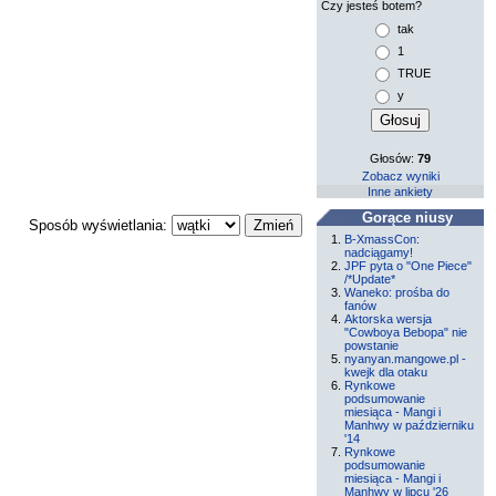
Czy jesteś botem?
tak
1
TRUE
y
Głosów:
79
Zobacz wyniki
Inne ankiety
Gorące niusy
Sposób wyświetlania:
B-XmassCon:
nadciągamy!
JPF pyta o "One Piece"
/*Update*
Waneko: prośba do
fanów
Aktorska wersja
"Cowboya Bebopa" nie
powstanie
nyanyan.mangowe.pl -
kwejk dla otaku
Rynkowe
podsumowanie
miesiąca - Mangi i
Manhwy w październiku
'14
Rynkowe
podsumowanie
miesiąca - Mangi i
Manhwy w lipcu '26