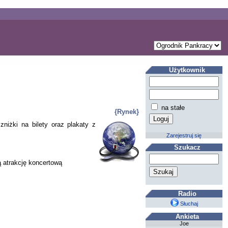
Użytkownik
na stałe
{Rynek}
niżki na bilety oraz plakaty z
Zarejestruj się
Szukacz
ą atrakcję koncertową
Radio
Słuchaj
Ankieta
Joe