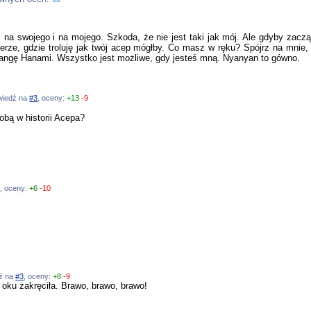
 na swojego i na mojego. Szkoda, że nie jest taki jak mój. Ale gdyby zaczą
terze, gdzie troluję jak twój acep mógłby. Co masz w ręku? Spójrz na mni
mangę Hanami. Wszystko jest możliwe, gdy jesteś mną. Nyanyan to gówno.
owiedź na
#3
, oceny:
+13
-9
bą w historii Acepa?
3
, oceny:
+6
-10
dź na
#3
, oceny:
+8
-9
w oku zakręciła. Brawo, brawo, brawo!