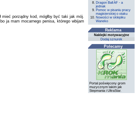
Dragon Ball AF - a
jednak
Pomoc w pisaniu pracy
magisterskiej o otaku
ł mieć porządny kod, mógłby być taki jak mój.
Nowości w sklepiku
e, bo ja mam mocarnego penisa, którego wbijam
Waneko
Reklama
Naklejki motywacyjne
Dodaj sznurek
Polecamy
Portal poświęcony grom
muzycznym takim jak
Stepmania i UltraStar.