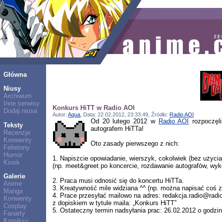
Główna
Niusy
Archiwum
Inne serwisy
Konkurs HiTT w Radio AOI
Dodaj niusa
Autor:
Aqua
, Data: 22.02.2012, 23:33:49, Źródło:
Radio AOI
Od 20 lutego 2012 w
Radio AOI
rozpoczęli
Teksty
autografem HiTTa!
Recenzje
Konwenty
Oto zasady pierwszego z nich:
Felietony
Humor
1. Napiszcie opowiadanie, wierszyk, cokolwiek (bez użyci
Kiosk
(np. meet&greet po koncercie, rozdawanie autografów, wyko
Galerie
2. Praca musi odnosić się do koncertu HiTTa.
Anime
3. Kreatywność mile widziana ^^ (np. można napisać coś z 
Manga
4. Prace przesyłać mailowo na adres: redakcja.radio@radio
Konwenty
z dopiskiem w tytule maila: „Konkurs HiTT”
Cosplay
5. Ostateczny termin nadsyłania prac: 26.02.2012 o godzin
Fanarty
Komiksy