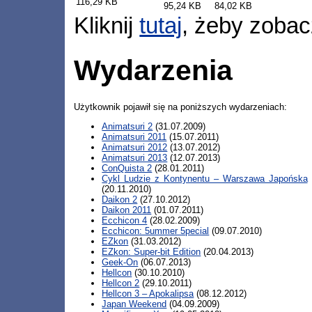
116,29 KB
95,24 KB
84,02 KB
Kliknij
tutaj
, żeby zobac
Wydarzenia
Użytkownik pojawił się na poniższych wydarzeniach:
Animatsuri 2
(31.07.2009)
Animatsuri 2011
(15.07.2011)
Animatsuri 2012
(13.07.2012)
Animatsuri 2013
(12.07.2013)
ConQuista 2
(28.01.2011)
Cykl Ludzie z Kontynentu – Warszawa Japońska
(20.11.2010)
Daikon 2
(27.10.2012)
Daikon 2011
(01.07.2011)
Ecchicon 4
(28.02.2009)
Ecchicon: 5ummer 5pecial
(09.07.2010)
EZkon
(31.03.2012)
EZkon: Super-bit Edition
(20.04.2013)
Geek-On
(06.07.2013)
Hellcon
(30.10.2010)
Hellcon 2
(29.10.2011)
Hellcon 3 – Apokalipsa
(08.12.2012)
Japan Weekend
(04.09.2009)