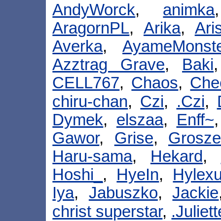
AndyWorck
,
animka
AragornPL
,
Arika
,
Ari
Averka
,
AyameMonste
Azztrag Grave
,
Baki
CELL767
,
Chaos
,
Che
chiru-chan
,
Czi
,
.Czi
,
Dymek
,
elszaa
,
Enff~
Gawor
,
Grise
,
Grosze
Haru-sama
,
Hekard
,
Hoshi_
,
HyeIn
,
Hylexu
Iya
,
Jabuszko
,
Jackie
christ superstar
,
.Juliet