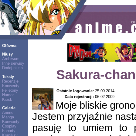
Główna
Niusy
Archiwum
Inne serwisy
Dodaj niusa
Sakura-chan
Teksty
Recenzje
Konwenty
Felietony
Ostatnie logowanie:
25.09.2014
Humor
Data rejestracji:
06.02.2009
Kiosk
Moje bliskie gron
Galerie
Anime
Jestem przyjaźnie nast
Manga
Konwenty
pasuję to umiem to 
Cosplay
Fanarty
Komiksy