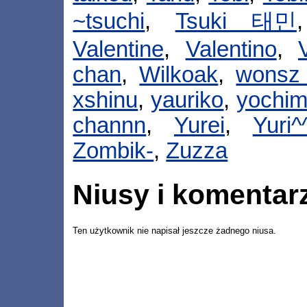
~tsuchi
,
Tsuki 태민
Valentine
,
Valentino
,
V
chan
,
Wilkoak
,
wonsz
xshinu
,
yauriko
,
yochi
channn
,
Yurei
,
Yuri^
Zombik-
,
Zuzza
Niusy i komentar
Ten użytkownik nie napisał jeszcze żadnego niusa.