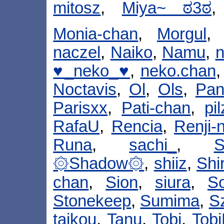
mitosz
,
Miya~ ಠ3ಠ
Monia-chan
,
Morgul
naczel
,
Naiko
,
Namu
,
♥_neko_♥
,
neko.chan
Noctavis
,
Ol
,
Ols
,
Pan
Parisxx
,
Pati-chan
,
pil
RafaU
,
Rencia
,
Renji-
Runa
,
sachi_
,
S
۞Shadow۞
,
shiiz
,
Shi
chan
,
Sion
,
siura
,
So
Stonekeep
,
Sumima
,
S
taikou
,
Tanu
,
Tobi
,
Tobi