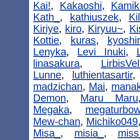
Kai!
,
Kakaoshi
,
Kamik
Kath_
,
kathiuszek
,
Ki
Kiriye
,
kiro
,
Kiryuu~
,
Ki
Kottie
,
kuras
,
kyoshi
Lenyka
,
Levi Inuki
,
linasakura
,
LirbisVe
Lunne
,
luthientasartir
madzichan
,
Mai
,
mana
Demon
,
Maru Maru
Megaka
,
megaturbow
Mew-chan
,
Michiko049
Misa_
,
misia_
,
miss