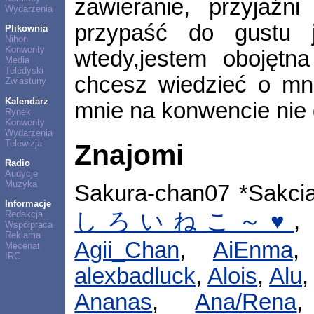
zawieranie, przyjaźn
Wydarzenia
przypaść do gustu j
Plikownia
Nihon
Konwenty
wtedy,jestem obojętna 
Media
Teledyski
chcesz wiedzieć o mni
Zwiastuny
Kalendarz
mnie na konwencie nie 
Rynek
Konwenty
Wydarzenia
Telewizja
Znajomi
Radio
Audycje
Muzyka
Sakura-chan07 *Sakci
Informacje
Redakcja
しろいねこ～♥
Współpraca
Reklama
Agii_Chan
,
AiEnma
Mecenat
IRC
alexbadluck
,
Alois
,
Alu
,
Ananas
,
Ana/Rena