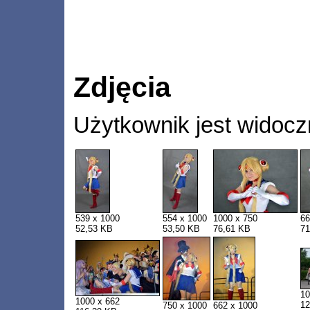
Zdjęcia
Użytkownik jest widocz
539 x 1000
554 x 1000
1000 x 750
66
52,53 KB
53,50 KB
76,61 KB
71
10
1000 x 662
12
750 x 1000
662 x 1000