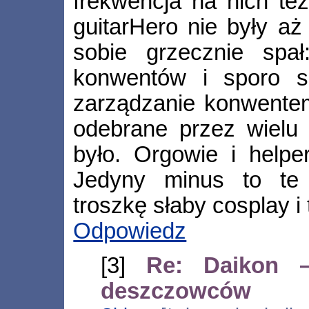
frekwencja na nich też
guitarHero nie były aż
sobie grzecznie spał
konwentów i sporo si
zarządzanie konwentem
odebrane przez wielu 
było. Orgowie i helpe
Jedyny minus to te 
troszkę słaby cosplay i 
Odpowiedz
[3]
Re: Daikon 
deszczowców