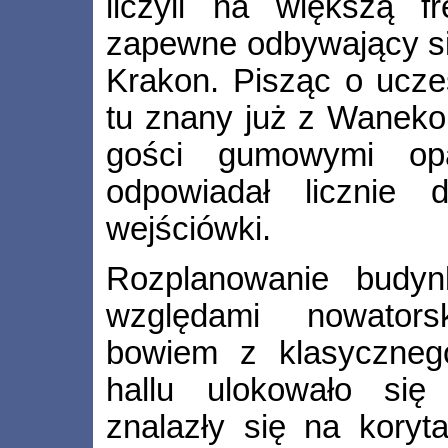
liczyli na większą f
zapewne odbywający si
Krakon. Pisząc o ucze
tu znany już z Waneko
gości gumowymi opa
odpowiadał licznie d
wejściówki.
Rozplanowanie budy
względami nowator
bowiem z klasyczneg
hallu ulokowało się
znalazły się na koryt