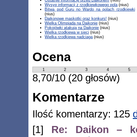
Ostatnie informacje przed Daikonem
(nius)
Wysyp informacji z rzodkiewkowego pola
(nius)
Bitwa pod Guru no Wardo na polach rzodkiewki
(nius)
Daikonowe maskotki oraz konkurs!
(nius)
Wielka Olimpiada na Daikonie
(nius)
Pokojówki atakują na Daikonie
(nius)
Wielka rzodkiewa w sieci
(nius)
Wielka rzodkiewa nadciaga
(nius)
Ocena
1
2
3
4
5
8,70/10 (20 głosów)
Komentarze
Ilość komentarzy: 125
[1]
Re: Daikon – k