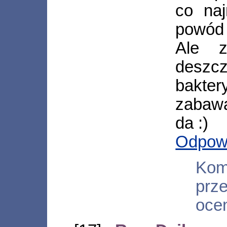
co naj
powód
Ale z
desz
bakte
zabawa
da :)
Odpow
Kom
pr
oce