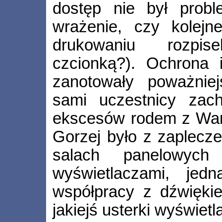
dostęp nie był probl
wrażenie, czy kolejn
drukowaniu rozpis
czcionką?). Ochrona 
zanotowały poważnie
sami uczestnicy zach
ekscesów rodem z Wane
Gorzej było z zaplecz
salach panelowych
wyświetlaczami, jed
współpracy z dźwięki
jakiejś usterki wyświetl