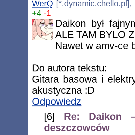
WerQ
[*.dynamic.chello.pl],
+4
-1
Daikon był fajny
ALE TAM BYLO Z
Nawet w amv-ce by
Do autora tekstu:
Gitara basowa i elektr
akustyczna :D
Odpowiedz
[6]
Re: Daikon 
deszczowców