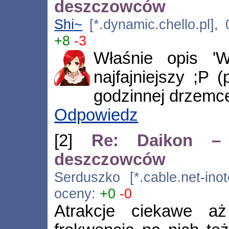
deszczowców
Shi~
[*.dynamic.chello.pl],
+8
-3
Właśnie opis 'W
najfajniejszy ;P 
godzinnej drzemce
Odpowiedz
[2]
Re: Daikon –
deszczowców
Serduszko [*.cable.net-inot
oceny:
+0
-0
Atrakcje ciekawe aż