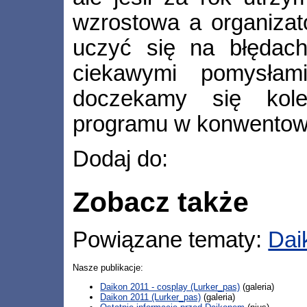
wzrostowa a organizato
uczyć się na błędac
ciekawymi pomysłam
doczekamy się kole
programu w konwentow
Dodaj do:
Zobacz także
Powiązane tematy:
Dai
Nasze publikacje:
Daikon 2011 - cosplay (Lurker_pas)
(galeria)
Daikon 2011 (Lurker_pas)
(galeria)