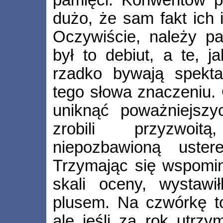
pamięci. Konwentów pr
dużo, że sam fakt ich i
Oczywiście, należy pa
był to debiut, a te, j
rzadko bywają spekt
tego słowa znaczeniu. 
uniknąć poważniejsz
zrobili przyzwoi
niepozbawioną uste
Trzymając się wspomin
skali oceny, wystaw
plusem. Na czwórkę to
ale jeśli za rok utrzy