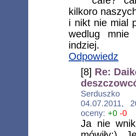
cafe? ca
kilkoro naszyc
i nikt nie mia
wedlug mnie 
indziej.
Odpowiedz
[8]
Re: Daik
deszczowc
Serduszko [
04.07.2011, 
oceny:
+0
-0
Ja nie wni
mówiły;) J