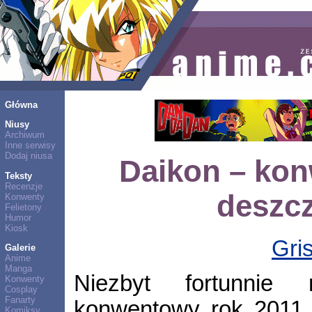
Główna
Niusy
Archiwum
Inne serwisy
Dodaj niusa
Daikon – kon
Teksty
Recenzje
deszc
Konwenty
Felietony
Humor
Kiosk
Gri
Galerie
Anime
Manga
Niezbyt fortunnie 
Konwenty
Cosplay
Fanarty
konwentowy rok 2011.
Komiksy