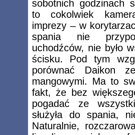
sobotnich godzinach s
to cokolwiek kamera
imprezy – w korytarzac
spania nie przyp
uchodźców, nie było w
ścisku. Pod tym wzg
porównać Daikon ze
mangowymi. Ma to swo
fakt, że bez większe
pogadać ze wszystk
służyła do spania, n
Naturalnie, rozczarow