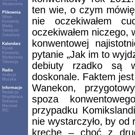
Wydarzenia
ten wie, o czym mówię.
Plikownia
Nihon
nie oczekiwałem cu
Konwenty
Media
oczekiwałem niczego, 
Teledyski
Zwiastuny
konwentowej najistotn
Kalendarz
Rynek
pytanie „Jak im to wyj
Konwenty
Wydarzenia
Telewizja
debiuty rzadko są w
Radio
doskonale. Faktem jest
Audycje
Muzyka
Wanekon, przygotowy
Informacje
Redakcja
spoza konwentowe
Współpraca
Reklama
Mecenat
przypadku Komikslandi
IRC
nie wystarczyło, by od
krechę – choć z drugi