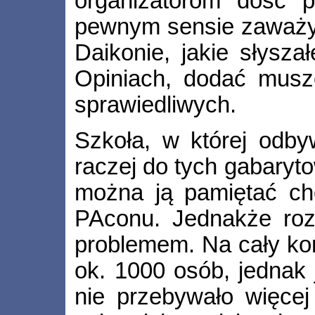
organizatorom dość 
pewnym sensie zaważyło
Daikonie, jakie słysza
Opiniach, dodać musz
sprawiedliwych.
Szkoła, w której odby
raczej do tych gabaryt
można ją pamiętać ch
PAconu. Jednakże roz
problemem. Na cały ko
ok. 1000 osób, jednak
nie przebywało więcej