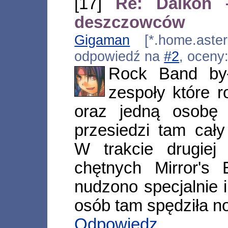
[17]
Re: Daikon 
deszczowców
Gigaman
[*.home.aster.
odpowiedź na
#2
, oceny
Rock Band był
zespoły które r
oraz jedną osobę 
przesiedzi tam cał
W trakcie drugiej
chętnych Mirror's
nudzono specjalnie 
osób tam spędziła n
Odpowiedz