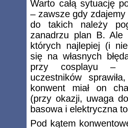
Warto całą sytuację p
– zawsze gdy zdajemy s
do takich należy po
zanadrzu plan B. Ale 
których najlepiej (i ni
się na własnych błęda
przy cosplayu – s
uczestników sprawiła
konwent miał on cha
(przy okazji, uwaga d
basowa i elektryczna to
Pod kątem konwentowe