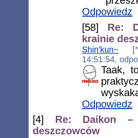
przeszk
Odpowiedz
[58]
Re: 
krainie de
Shin'kun~
[*.t
14:51:54, odp
Taak, t
prakty
wyskakać
Odpowiedz
[4]
Re: Daikon –
deszczowców