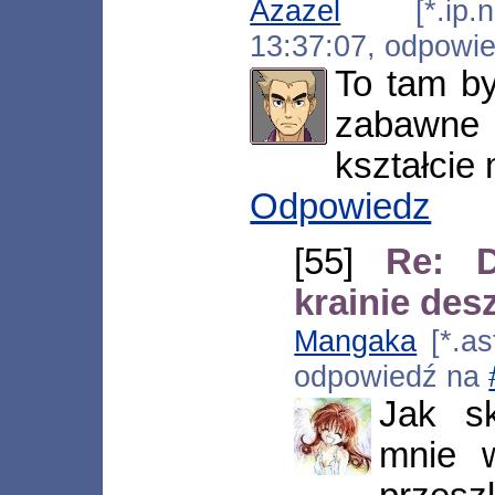
Azazel
[*.ip.net
13:37:07, odpowi
To tam b
zabawne 
kształcie 
Odpowiedz
[55]
Re: 
krainie de
Mangaka
[*.as
odpowiedź na
Jak s
mnie w