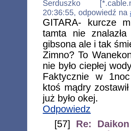
Serduszko [*.cable.ne
20:36:55, odpowiedź na
GITARA- kurcze mn
tamta nie znalazła
gibsona ale i tak śmi
Zimno? To Wanekonu
nie było ciepłej wody
Faktycznie w 1noc
ktoś mądry zostawił
już było okej.
Odpowiedz
[57]
Re: Daikon