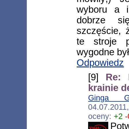
wyboru a i
dobrze si
szczęście, 
te stroje
wygodne były
Odpowiedz
[9]
Re: 
krainie 
Ginga Gr
04.07.2011
oceny:
+2
-
Potw