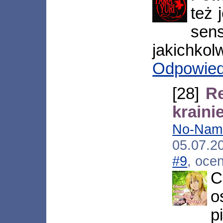
też 
sen
jakichkol
Odpowie
[28]
R
krain
No-Nam
05.07.2
#9
, oce
C
o
p