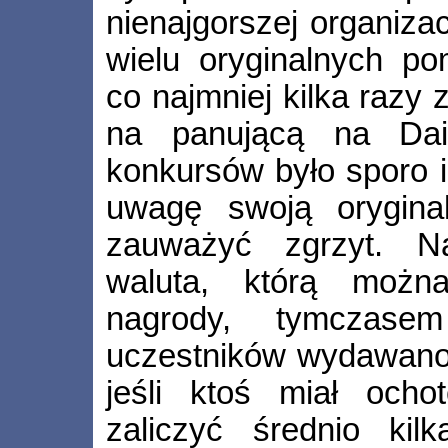
nienajgorszej organizac
wielu oryginalnych po
co najmniej kilka razy 
na panującą na Dai
konkursów było sporo i
uwagę swoją oryginal
zauważyć zgrzyt. Na
waluta, którą możn
nagrody, tymczase
uczestników wydawano 
jeśli ktoś miał ocho
zaliczyć średnio ki