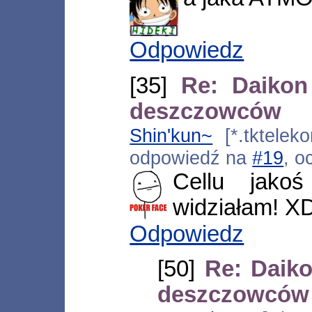
Odpowiedz
[35]
Re: Daikon
deszczowców
Shin'kun~
[*.tkteleko
odpowiedź na
#19
, o
Cellu jak
widziałam! X
Odpowiedz
[50]
Re: Daiko
deszczowców