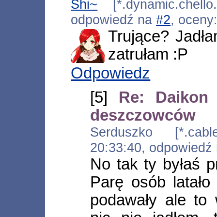
Shi~
[*.dynamic.chello
odpowiedź na
#2
, oceny
Trujące? Jadłam
zatrułam :P
Odpowiedz
[5]
Re: Daikon
deszczowców
Serduszko [*.cable.
20:33:40, odpowiedź
No tak ty byłaś 
Parę osób latało
podawały ale to 