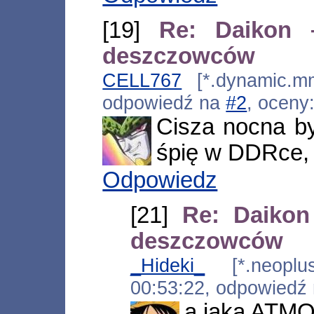
[19]
Re: Daikon 
deszczowców
CELL767
[*.dynamic.mm
odpowiedź na
#2
, oceny
Cisza nocna by
śpię w DDRce, 
Odpowiedz
[21]
Re: Daikon
deszczowców
_Hideki_
[*.neoplus.
00:53:22, odpowiedź
a jaka ATM