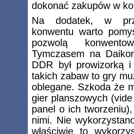
dokonać zakupów w ko
Na dodatek, w prz
konwentu warto pomyśl
pozwolą konwento
Tymczasem na Daikoni
DDR był prowizorką i 
takich zabaw to gry m
oblegane. Szkoda że m
gier planszowych (vide
panel o ich tworzeniu)
nimi. Nie wykorzystano
właściwie to wykorzy