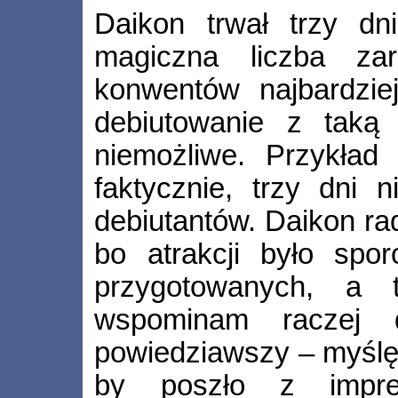
Daikon trwał trzy dn
magiczna liczba za
konwentów najbardzie
debiutowanie z taką
niemożliwe. Przykład
faktycznie, trzy dni n
debiutantów. Daikon rad
bo atrakcji było spor
przygotowanych, a 
wspominam raczej d
powiedziawszy – myślę,
by poszło z impre