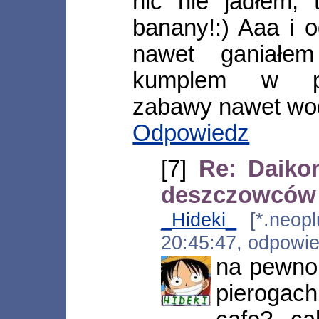
nic nie jadłem, 
banany!:) Aaa i 
nawet ganiałe
kumplem w pod
zabawy nawet wod
Odpowiedz
[7]
Re: Daiko
deszczowców
_Hideki_
[*.neoplu
20:45:47, odpowi
na pewno
pierogac