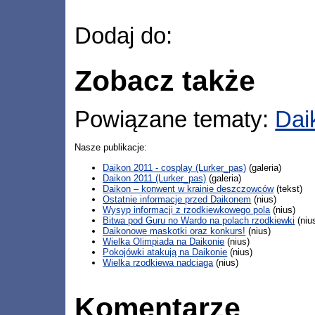
Dodaj do:
Zobacz także
Powiązane tematy:
Dai
Nasze publikacje:
Daikon 2011 - cosplay (Lurker_pas)
(galeria)
Daikon 2011 (Lurker_pas)
(galeria)
Daikon – konwent w krainie deszczowców
(tekst)
Ostatnie informacje przed Daikonem
(nius)
Wysyp informacji z rzodkiewkowego pola
(nius)
Bitwa pod Guru no Wardo na polach rzodkiewki
(niu
Daikonowe maskotki oraz konkurs!
(nius)
Wielka Olimpiada na Daikonie
(nius)
Pokojówki atakują na Daikonie
(nius)
Wielka rzodkiewa nadciaga
(nius)
Komentarze