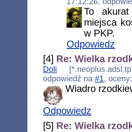
17:12:26, odpowi
To akurat
miejsca ko
w PKP.
Odpowiedz
[4]
Re: Wielka rzodk
Doli
[*.neoplus.adsl.tp
odpowiedź na
#1
, oceny
Wiadro rzodkie
Odpowiedz
[5]
Re: Wielka rzodk