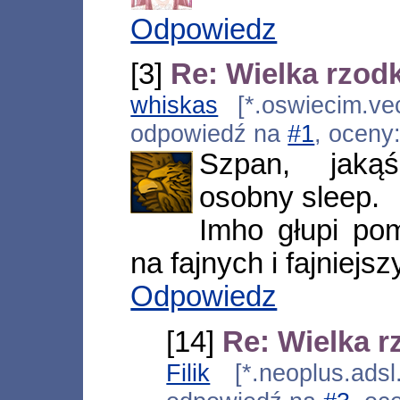
Odpowiedz
[3]
Re: Wielka rzodk
whiskas
[*.oswiecim.vec
odpowiedź na
#1
, oceny
Szpan, jakąś
osobny sleep.
Imho głupi po
na fajnych i fajniejsz
Odpowiedz
[14]
Re: Wielka r
Filik
[*.neoplus.adsl.