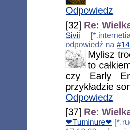
Odpowiedz
[32]
Re: Wielk
Sivii
[*.interneti
odpowiedź na
#14
Mylisz tr
to całkie
czy Early En
przykładzie son
Odpowiedz
[37]
Re: Wielk
❤Tuminure❤
[*.ru