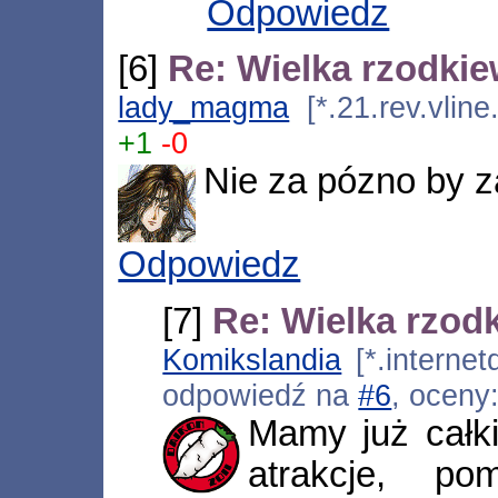
Odpowiedz
[6]
Re: Wielka rzodkie
lady_magma
[*.21.rev.vline
+1
-0
Nie za pózno by z
Odpowiedz
[7]
Re: Wielka rzodk
Komikslandia
[*.internet
odpowiedź na
#6
, oceny
Mamy już całki
atrakcje, po