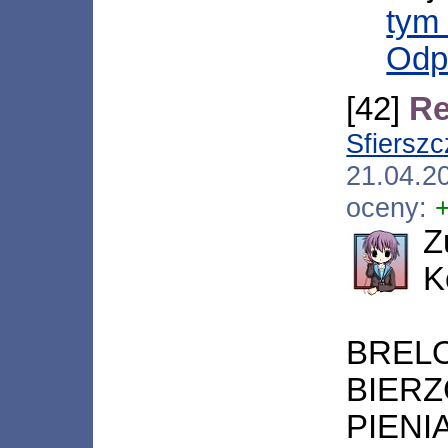
tym 
Odp
[42]
Re
Sfierszc
21.04.2
oceny:
Z
K
BREL
BIER
PIENI