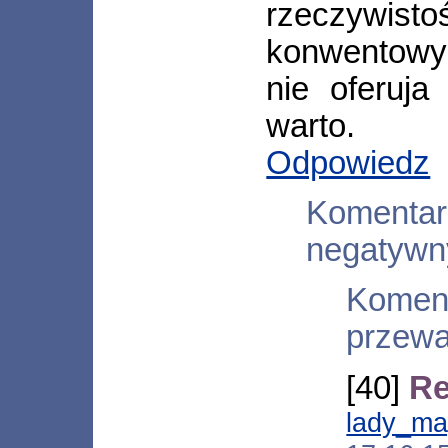
rzeczy
konwentowy.
nie oferuja
warto.
Odpowiedz
Komentar
negatywn
Kome
przewa
[40]
Re
lady_m