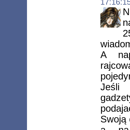
17:16:1
N
n
2
wiadom
A na
rajc
pojedy
Jeśli
gadze
podajac
Swoją 
a na