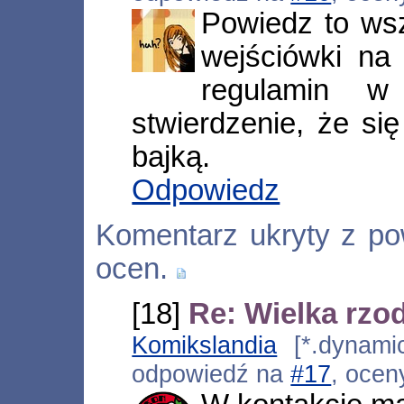
Powiedz to wsz
wejściówki na
regulamin w
stwierdzenie, że się
bajką.
Odpowiedz
Komentarz ukryty z p
ocen.
[18]
Re: Wielka rzo
Komikslandia
[*.dynamic.
odpowiedź na
#17
, ocen