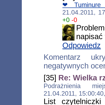
❤Tuminu
21.04.2011, 1
+0
-0
Problem
napisać 
Odpowiedz
Komentarz ukr
negatywnych oce
[35]
Re: Wielka r
Podrażnienia miej
21.04.2011, 15:00:4
List czytelniczk