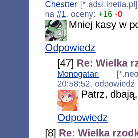
Chestter
[*.adsl.inetia.p
na
#1
, oceny:
+16
-0
Mniej kasy w po
Odpowiedz
[47]
Re: Wielka r
Monogatari
[*.neopl
20:58:52, odpowiedź
Patrz, dbają,
Odpowiedz
[8]
Re: Wielka rzodk