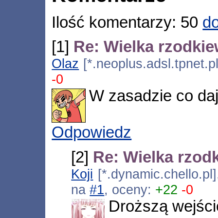
Ilość komentarzy: 50
do
[1]
Re: Wielka rzodkie
Olaz
[*.neoplus.adsl.tpnet.p
-0
W zasadzie co daje
Odpowiedz
[2]
Re: Wielka rzodk
Koji
[*.dynamic.chello.pl
na
#1
, oceny:
+22
-0
Droższą wejśc