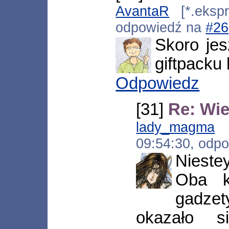
AvantaR
[*.ekspr
odpowiedź na
#26
Skoro je
giftpacku
Odpowiedz
[31]
Re: Wie
lady_magma
[
09:54:30, odp
Nieste
Oba k
gadzet
okazało 