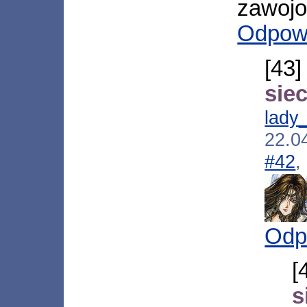
zawojo
Odpow
[43
siec
lady
22.0
#42
,
Odp
[
s