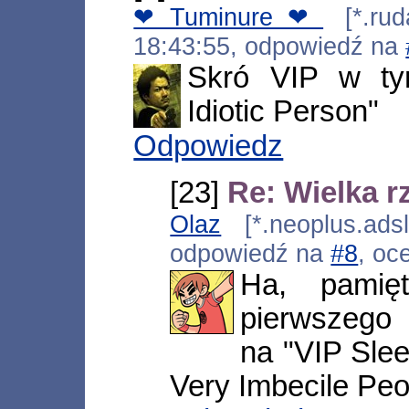
❤Tuminure❤
[*.ruda
18:43:55, odpowiedź na
Skró VIP w ty
Idiotic Person"
Odpowiedz
[23]
Re: Wielka r
Olaz
[*.neoplus.adsl
odpowiedź na
#8
, oc
Ha, pamię
pierwszego 
na "VIP Slee
Very Imbecile Peo