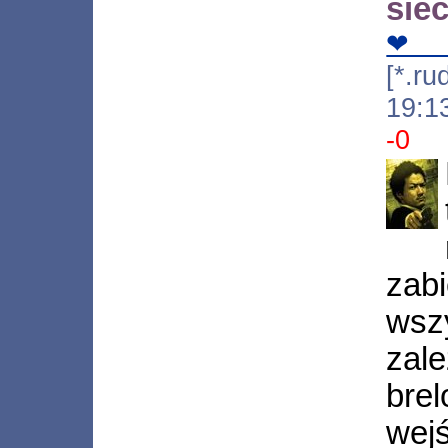
siec
❤
[*.ru
19:1
-0
zab
wsz
zal
bre
wej