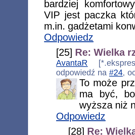
bardziej komfortow
VIP jest paczka któ
m.in. gadżetami ko
Odpowiedz
[25]
Re: Wielka r
AvantaR
[*.ekspres.
odpowiedź na
#24
, o
To może prz
ma być, bo
wyższa niż 
Odpowiedz
[28]
Re: Wielk