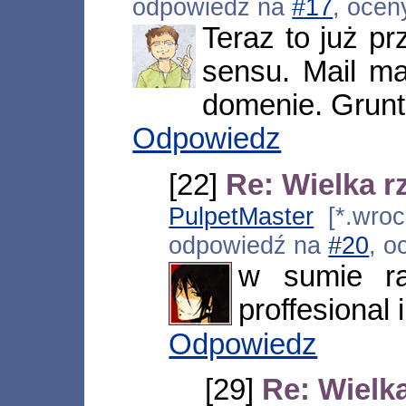
odpowiedź na
#17
, ocen
Teraz to już pr
sensu. Mail ma
domenie. Grunt
Odpowiedz
[22]
Re: Wielka r
PulpetMaster
[*.wroc
odpowiedź na
#20
, o
w sumie ra
proffesional 
Odpowiedz
[29]
Re: Wielk