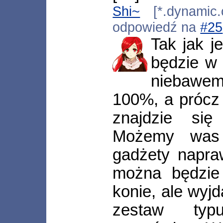
Shi~
[*.dynamic.c
odpowiedź na
#25
Tak jak j
będzie w 
niebawem
100%, a prócz 
znajdzie się
Możemy was 
gadżety napra
można będzie 
konie, ale wyjd
zestaw typu