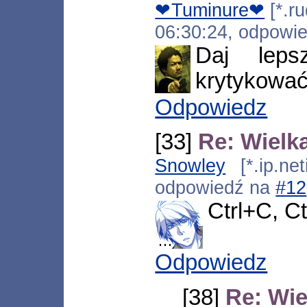
❤Tuminure❤
[*.ru
06:30:24, odpowi
Daj leps
krytykować
Odpowiedz
[33]
Re: Wielk
Snowley
[*.ip.net
odpowiedź na
#12
Ctrl+C, Ct
Odpowiedz
[38]
Re: Wie