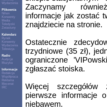
Wydarzenia
Zaczynamy również
Plikownia
informacje jak zostać 
Nihon
Konwenty
Media
znajdziecie na stronie.
Teledyski
Zwiastuny
Kalendarz
Rynek
Ostatecznie zdecydo
Konwenty
Wydarzenia
trzydniowe (35 zł), je
Telewizja
Radio
ograniczone 'VIPowsk
Audycje
Muzyka
zgłaszać stoiska.
Informacje
Redakcja
Współpraca
Reklama
Mecenat
Więcej szczegółów z
IRC
pierwsze informacje o
niebawem.