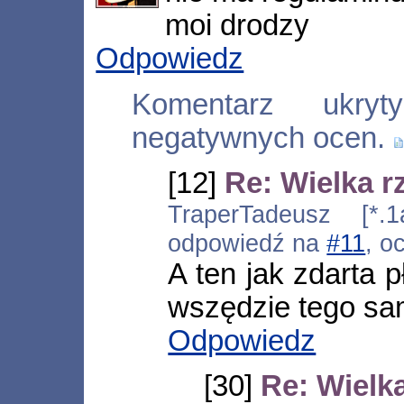
moi drodzy
Odpowiedz
Komentarz ukry
negatywnych ocen.
[12]
Re: Wielka r
TraperTadeusz [*.1
odpowiedź na
#11
, o
A ten jak zdarta p
wszędzie tego sa
Odpowiedz
[30]
Re: Wielk