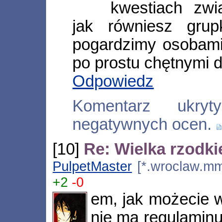
kwestiach zwi
jak równiesz grup
pogardzimy osobami
po prostu chętnymi d
Odpowiedz
Komentarz ukry
negatywnych ocen.
[10]
Re: Wielka rzodki
PulpetMaster
[*.wroclaw.mm.
+2
-0
em, jak możecie 
nie ma regulaminu