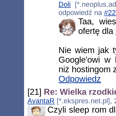
Doli
[*.neoplus.ads
odpowiedź na
#22
Taa, wie
ofertę dla
Nie wiem jak t
Google'owi w k
niż hostingom z
Odpowiedz
[21]
Re: Wielka rzodki
AvantaR
[*.ekspres.net.pl],
Czyli sleep rom 