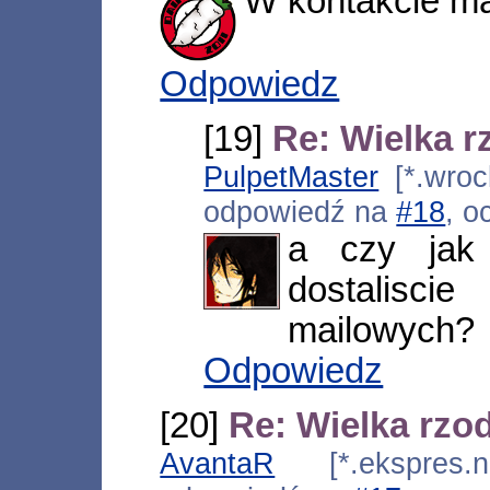
W kontakcie ma
Odpowiedz
[19]
Re: Wielka r
PulpetMaster
[*.wroc
odpowiedź na
#18
, o
a czy jak 
dostalis
mailowych?
Odpowiedz
[20]
Re: Wielka rzo
AvantaR
[*.ekspres.ne