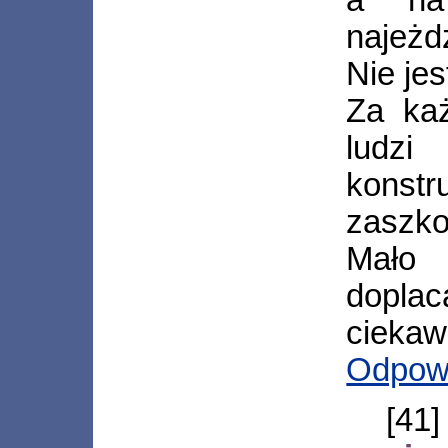
najeżd
Nie jes
Za ka
ludz
konstr
zaszko
Mało 
dopla
ciekaw
Odpow
[41