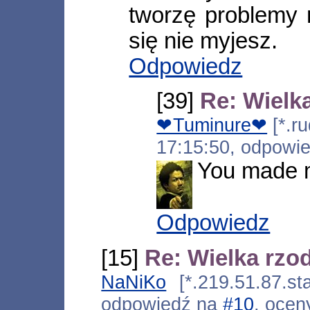
tworzę problemy
się nie myjesz.
Odpowiedz
[39]
Re: Wielk
❤Tuminure❤
[*.ru
17:15:50, odpowi
You made 
Odpowiedz
[15]
Re: Wielka rzo
NaNiKo
[*.219.51.87.sta
odpowiedź na
#10
, ocen