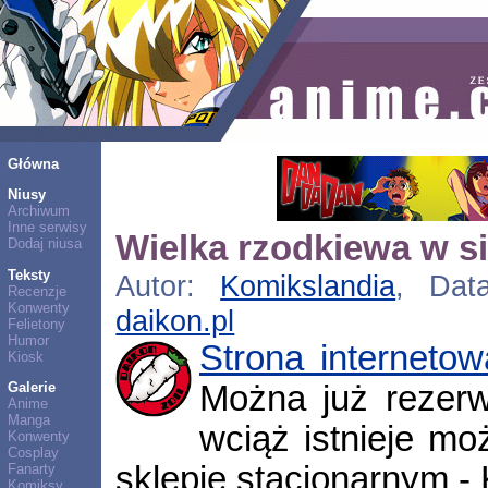
Główna
Niusy
Archiwum
Inne serwisy
Wielka rzodkiewa w si
Dodaj niusa
Teksty
Autor:
Komikslandia
, Data
Recenzje
Konwenty
daikon.pl
Felietony
Humor
Strona internetow
Kiosk
Można już rezerw
Galerie
Anime
Manga
wciąż istnieje mo
Konwenty
Cosplay
sklepie stacjonarnym - 
Fanarty
Komiksy