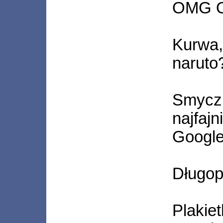
OMG 
Kurwa
naruto
Smycz
najfa
Googl
Długopi
Plaki