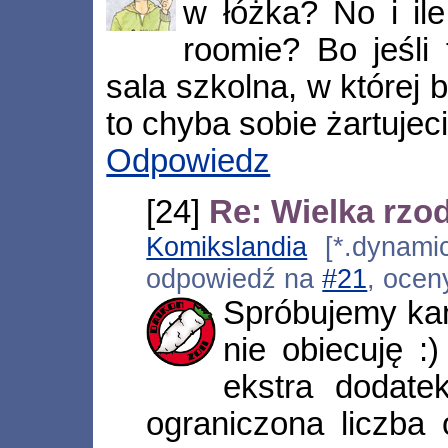
w łóżka? No i il
roomie? Bo jeśli
sala szkolna, w której
to chyba sobie żartujec
Odpowiedz
[24]
Re: Wielka rzo
Komikslandia
[*.dynamic.
odpowiedź na
#21
, ocen
Spróbujemy kan
nie obiecuję :
ekstra dodate
ograniczona liczba