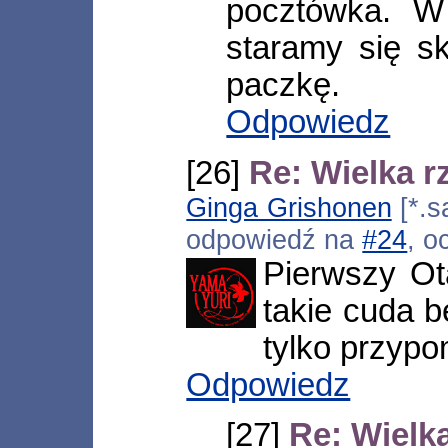
pocztówka. W 
staramy się s
paczkę.
Odpowiedz
[26]
Re: Wielka r
Ginga Grishonen
[*.s
odpowiedź na
#24
, o
Pierwszy Ot
takie cuda b
tylko przypom
Odpowiedz
[27]
Re: Wielk