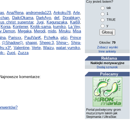
Czy jesteś botem?
tak
as
,
Ana/Rena
,
andromeda123
,
Ankoku78
,
Arle
,
1
i-chan
,
DaikiOkama
,
DarkAyo
,
def
,
Dorabkaღ
,
TRUE
sus christ superstar
,
Jugi
,
Kagurazaka
,
Kai69
,
y
,
Konia
,
Kontener
,
Krolik-sama
,
kumiko
,
La Vey
,
wy Demon
,
Megaka
,
Merodi
,
mido
,
Miruku
,
Misa
alna
,
Parisxx
,
PaulVanK
,
Pchełka
,
pilzi
,
Prince
,
۞Shadow۞
,
shappi
,
Sheep:3
,
Shina~
,
Shira-
Głosów:
79
Zobacz wyniki
Uru x3*
,
Valentine
,
Verte
,
Waizu
,
watari yumiko
,
Inne ankiety
ik-
,
Zuoś
,
Zuzza
Reklama
Naklejki motywacyjne
Dodaj sznurek
Polecamy
. Najnowsze komentarze:
konwentów?
Portal poświęcony grom
muzycznym takim jak
Stepmania i UltraStar.