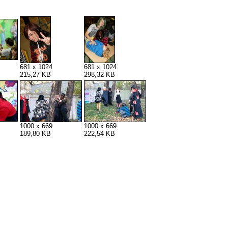
681 x 1024
681 x 1024
215,27 KB
298,32 KB
1000 x 669
1000 x 669
189,80 KB
222,54 KB