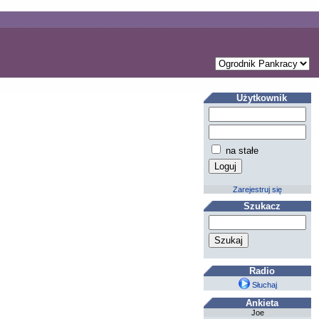
Użytkownik
na stałe
Zarejestruj się
Szukacz
Radio
Słuchaj
Ankieta
Joe