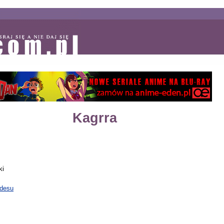
Kagrra
ki
adesu