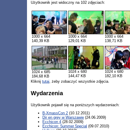
Użytkownik jest widoczny na 102 zdjęciach:
1000 x 664
1000 x 664
1000 x 664
140,39 KB
129,01 KB
138,71 KB
1024 x 680
1024 x 680
1024 x 685
144,47 KB
182,10 KB
184,68 KB
Kliknij
tutaj
, żeby zobaczyć wszystkie zdjęcia.
Wydarzenia
Użytkownik pojawił się na poniższych wydarzeniach:
B-XmassCon 2
(10.12.2011)
Dir en grey w Warszawie
(24.06.2009)
Ecchicon 4
(28.02.2009)
Ecchicon: 5ummer 5pecial
(09.07.2010)