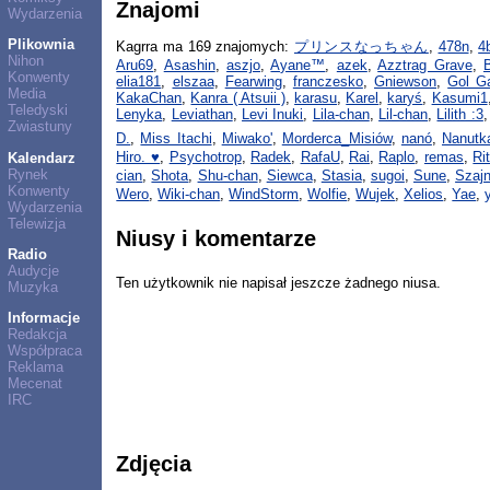
Znajomi
Wydarzenia
Plikownia
Kagrra ma 169 znajomych:
プリンスなっちゃん
,
478n
,
4
Nihon
Aru69
,
Asashin
,
aszjo
,
Ayane™
,
azek
,
Azztrag Grave
,
Konwenty
elia181
,
elszaa
,
Fearwing
,
franczesko
,
Gniewson
,
Gol G
Media
KakaChan
,
Kanra ( Atsuii )
,
karasu
,
Karel
,
karyś
,
Kasumi1
Teledyski
Lenyka
,
Leviathan
,
Levi Inuki
,
Lila-chan
,
Lil-chan
,
Lilith :3
Zwiastuny
D.
,
Miss Itachi
,
Miwako'
,
Morderca_Misiów
,
nanó
,
Nanutk
Hiro. ♥
,
Psychotrop
,
Radek
,
RafaU
,
Rai
,
Raplo
,
remas
,
Ri
Kalendarz
Rynek
cian
,
Shota
,
Shu-chan
,
Siewca
,
Stasia
,
sugoi
,
Sune
,
Szajn
Konwenty
Wero
,
Wiki-chan
,
WindStorm
,
Wolfie
,
Wujek
,
Xelios
,
Yae
,
Wydarzenia
Telewizja
Niusy i komentarze
Radio
Audycje
Ten użytkownik nie napisał jeszcze żadnego niusa.
Muzyka
Informacje
Redakcja
Współpraca
Reklama
Mecenat
IRC
Zdjęcia