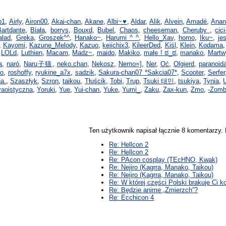
b1
,
Airly
,
Airon00
,
Akai-chan
,
Akane
,
Albi~♥
,
Aldar
,
Alik
,
Alvein
,
Amadé
,
Anan
Bartdante
,
Biała
,
borrys
,
Bouxd
,
Bubel
,
Chaos
,
cheeseman
,
Cheruby
,
cic
alad
,
Greka
,
Groszek^^
,
Hanako~
,
Harumi ^ ^
,
Hello_Xav
,
homo
,
Iku~
,
je
,
Kayomi
,
Kazune_Melody
,
Kazuo
,
keiichix3
,
KileerDed
,
Kiśl
,
Klein
,
Kodama
,
LOLd
,
Luthien
,
Macam
,
Madz~
,
maido
,
Makiko
,
małe ! ಠ_ಠ
,
manako
,
Mart
a
,
naró
,
Naru子猫
,
neko.chan
,
Nekosz
,
Nemo=]
,
Ner
,
Oć
,
Olgierd
,
paranoid
to
,
roshoffy
,
ryukine_a7x
,
sadzik
,
Sakura-chan07 *Sakcia07*
,
Scooter
,
Serfer
a.
,
Szaszłyk
,
Szron
,
taikou
,
Tłuścik
,
Tobi
,
Trup
,
Tsuki 태민
,
tsukiya
,
Tynia
,
yaoistyczna
,
Yoruki
,
Yue
,
Yui-chan
,
Yuke
,
Yumi_
,
Zaku
,
Zax-kun
,
Zmo
,
-Zomb
Ten użytkownik napisał łącznie 8 komentarzy
Re: Hellcon 2
Re: Hellcon 2
Re: PAcon cosplay (TEcHNO, Kwak)
Re: Nejiro (Kagrra, Manako, Taikou)
Re: Nejiro (Kagrra, Manako, Taikou)
Re: W której części Polski brakuje Ci 
Re: Będzie anime „Zmierzch”?
Re: Ecchicon 4