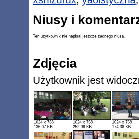
xshizurux
,
yaoistyczna
Niusy i komentar
Ten użytkownik nie napisał jeszcze żadnego niusa.
Zdjęcia
Użytkownik jest widocz
1024 x 768
1024 x 768
1024 x 768
136,07 KB
252,96 KB
174,38 KB