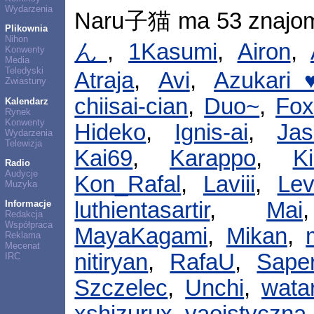
Wydarzenia
Naru子猫 ma 53 znajo
Plikownia
Nihon
ん
,
1Kasumi
,
Airon
,
Konwenty
Media
Teledyski
Atraja
,
Avi
,
Azukar
Zwiastuny
chiisai-cian
,
Duo~
,
Fo
Kalendarz
Rynek
Konwenty
Hideko
,
Ignis-ai
,
Jas
Wydarzenia
Telewizja
Kai69
,
Karappo
,
Ki
Radio
Audycje
Kon_Rafal
,
Laviii
,
Lev
Muzyka
luthientasartir
,
Mai
Informacje
Redakcja
Współpraca
MayaKagami
,
Mikan
,
Reklama
Mecenat
nitiryan
,
RafaU
,
Sape
IRC
Szczelec
,
Unchi
,
wata