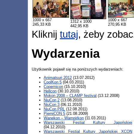
1000 x 667
1000 x 667
1312 x 1000
245,33 KB
270,95 KB
442,95 KB
Kliknij
tutaj
, żeby zobac
Wydarzenia
Użytkownik pojawił się na poniższych wydarzeniach:
Animatsuri 2012
(13.07.2012)
CoolKon 5
(04.03.2011)
Copernicon
(15.10.2010)
Hellcon
(30.10.2010)
Mokon 2008 – CLAMP festival
(13.12.2008)
NiuCon 2
(13.08.2010)
NiuCon 3
(06.11.2010)
NiuCon PRL
(12.08.2011)
PierniCON 5
(21.08.2009)
Wanekon – Wampirkon
(11.03.2011)
Warszawski Festial Kultury Japońskiej
(04.12.2010)
Warszawski Festial Kultury Japońskiej XCON