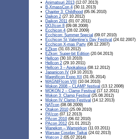
Animatsuri 2013
(12.07.2013)
B-XmassCon 4
(30.11.2013)
Chapter 3: Childhood
(05.06.2010)
Daikon 2
(27.10.2012)
Daikon 2011
(01.07.2011)
DOJIcon 8
(09.08.2008)
Ecchicon 4
(28.02.2009)
Ecchicon: 5ummer 5pecial
(09.07.2010)
Ecchicon St Valentine’s Day Festival
(24.02.2007)
Ecchicon X-mas Party
(08.12.2007)
EZkon
(31.03.2012)
EZkon: Super-bit Edition
(20.04.2013)
Hellcon
(30.10.2010)
Hellcon 2
(29.10.2011)
Hellcon 3 – Apokalipsa
(08.12.2012)
Japanicon IV
(19.10.2013)
Magnificon Expo XII
(31.05.2014)
MAGNIFIcon VIII
(10.04.2010)
Mokon 2008 – CLAMP festival
(13.12.2008)
MOKON 2 – Clamp Festival
(17.12.2011)
Mokon 3: Clamp Festival
(25.08.2012)
Mokon IV Clamp Festival
(14.12.2013)
NATcon
(08.08.2009)
Otakon 2010
(25.09.2010)
PA!con
(07.12.2013)
PAcon 2010
(06.02.2010)
PAcon 2012
(21.01.2012)
Wanekon – Wampirkon
(11.03.2011)
Warsaw Cosplay Taikai
(24.02.2013)
Watcon 2
(05.07.2014)