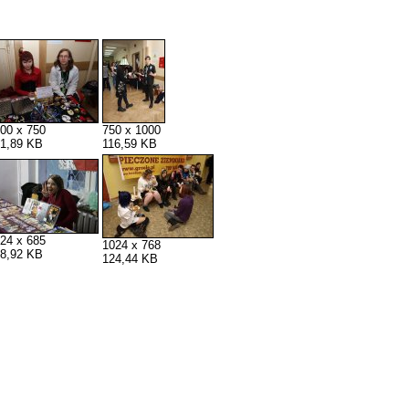
00 x 750
750 x 1000
1,89 KB
116,59 KB
24 x 685
1024 x 768
8,92 KB
124,44 KB