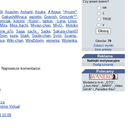
Czy jesteś botem?
tak
69
,
Asashin
,
Ashanti
,
Asuke
,
✗Atque
,
^Ayumi^
,
1
,
GakushiMyuca
,
gazetto
,
Gravish
,
Groszek^^
,
TRUE
omciak
,
kotomi
,
~Kuroi~
,
laptop
,
~Lena
,
Linus
,
y
Mira
,
Miss Itachi
,
Miyavi-chan
,
MiyO.
,
Motoko
kine_a7x
,
Saaa
,
sachi_
,
Sadia
,
Sakura-chan07
Sion
,
siura
,
Stark
,
Suobi-chan
,
Syris
,
Szajna.
,
axa
,
Wiki-chan
,
WindStorm
,
wisienia
,
Wisienka
,
Głosów:
79
Zobacz wyniki
Inne ankiety
Reklama
Naklejki motywacyjne
Dodaj sznurek
y. Najnowsze komentarze:
Polecamy
Wydawca m.in. „GTO”,
„Love Hina”, „MARS”, „Video
o
Girl Ai” i „Paradise Kiss”.
czą
nime Virtual
3.10.09