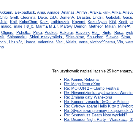
Akkarin
,
alexbadluck
,
Ama
,
Amadé
,
Ananas
,
Ann97
,
Aralka
,
-ari-
,
Arika
,
Arisu
Chibi Grell
,
Cleonina
,
Dake
,
DiDi
,
DomenA
,
Dżastin
,
Endzii
,
Gabolak
,
Gacu
,
Juki
,
Kai!
,
KakaChan
,
Kat~
,
kathiuszek
,
Kayomi
,
Kazu-Nyan
,
Kiśl
,
Kodii
,
k
,
maido
,
małe ! ಠ_ಠ
,
Mar†▲M▲r
,
Martwy Demon
,
Metheor
,
Mikan
,
Mine❤
,
,
Olgierd
,
Pchełka
,
Piika
,
Pocket
,
Rakurai
,
Raven~
,
Rei_
,
Rinto
,
Rosa
,
ryu
w۞
,
Shibamaku
,
Shiori ♥sexym0xi♥
,
Shira-hime
,
Shu-chan
,
Siewca
,
Sima
,
nchi
,
Uru x3*
,
Usada
,
Valentine
,
Varii
,
Velais
,
Verte
,
victhor^^natsu
,
Vin
,
wer
mo
:
Ten użytkownik napisał łącznie 25 komentarz
Re: Koniec Reborna
Re: Magnificon eXpo
Re: MOKON 2 – Clamp Festival
Re: Niespodzianka wydawnicza Wanek
Re: Zmiana daty Wanekonu
Re: Koncert zespołu D=Out w Polsce
Re: Cyfrowy aparat Hello Kitty z Wybor
Re: Styczniowe premiery i zapowiedzi A
Re: Scenariusz Death Note wyciekł?
Re: Disorder Night Party - Warszawa, 0