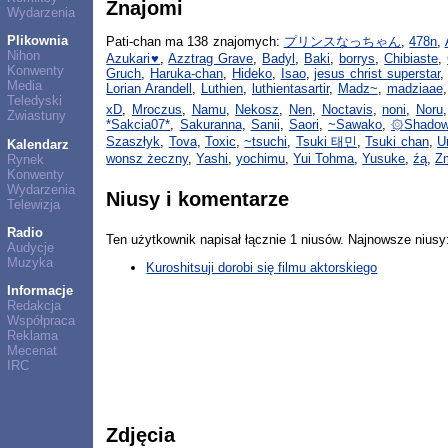
Znajomi
Wydarzenia
Plikownia
Pati-chan ma 138 znajomych:
プリンスなっちゃん
,
478n
,
Nihon
Azukari♥
,
Azztrag Grave
,
Badyl
,
Baki
,
borrys
,
Chibiaste
,
Konwenty
Gruch
,
Haruka-chan
,
Hideko
,
Isao
,
jesus christ superstar
Media
Lorian Arandell
,
Luthien
,
luthientasartir
,
Madz~
,
madziaae
Teledyski
xD
,
Mroczus
,
Namu
,
Nekosz
,
Nen
,
Noctavis
,
noni
,
Noru
Zwiastuny
*Sakcia07*
,
Sakuranna
,
Sanii
,
Saori
,
~Sawako
,
۞Shado
Szaszłyk
,
Tova
,
Toxic
,
~tsuchi
,
Tsuki 태민
,
Tsuki chan
,
U
Kalendarz
wonsz żeczny
,
Yashi
,
yochimu
,
Yui Tohma
,
Yusuke
,
źą
,
Z
Rynek
Konwenty
Wydarzenia
Niusy i komentarze
Telewizja
Radio
Ten użytkownik napisał łącznie 1 niusów. Najnowsze niusy
Audycje
Muzyka
Kuroshitsuji dorobi się filmu aktorskiego
Informacje
Redakcja
Współpraca
Reklama
Mecenat
IRC
Zdjęcia