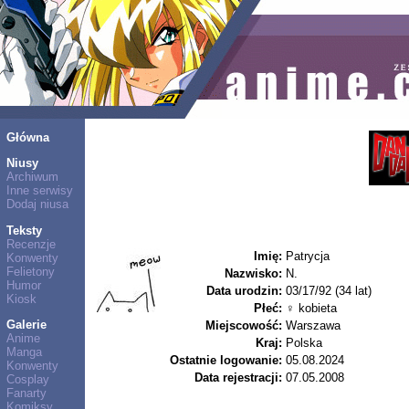
Główna
Niusy
Archiwum
Inne serwisy
Dodaj niusa
Teksty
Recenzje
Imię:
Patrycja
Konwenty
Felietony
Nazwisko:
N.
Humor
Data urodzin:
03/17/92 (34 lat)
Kiosk
Płeć:
♀ kobieta
Galerie
Miejscowość:
Warszawa
Anime
Kraj:
Polska
Manga
Ostatnie logowanie:
05.08.2024
Konwenty
Data rejestracji:
07.05.2008
Cosplay
Fanarty
Komiksy