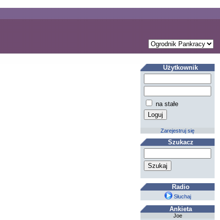
Użytkownik
na stałe
Zarejestruj się
Szukacz
Radio
Słuchaj
Ankieta
Joe