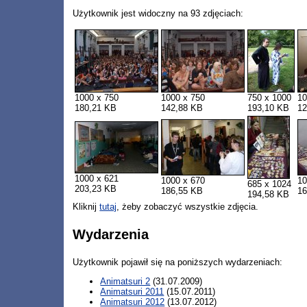
Użytkownik jest widoczny na 93 zdjęciach:
1000 x 750
1000 x 750
750 x 1000
10
180,21 KB
142,88 KB
193,10 KB
12
1000 x 621
1000 x 670
10
685 x 1024
203,23 KB
186,55 KB
16
194,58 KB
Kliknij
tutaj
, żeby zobaczyć wszystkie zdjęcia.
Wydarzenia
Użytkownik pojawił się na poniższych wydarzeniach:
Animatsuri 2
(31.07.2009)
Animatsuri 2011
(15.07.2011)
Animatsuri 2012
(13.07.2012)