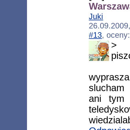
Warszawa
Juki
[*.ne
26.09.2009
#13
, oceny
> 
pisz
wyprasza
slucham j
ani tym 
teled
wiedziala