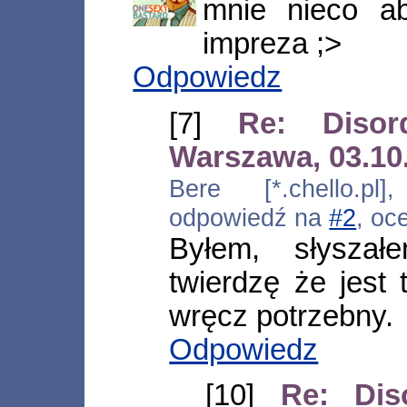
mnie nieco ab
impreza ;>
Odpowiedz
[7]
Re: Disor
Warszawa, 03.10
Bere [*.chello.pl
odpowiedź na
#2
, oc
Byłem, słyszał
twierdzę że jest
wręcz potrzebny.
Odpowiedz
[10]
Re: Dis