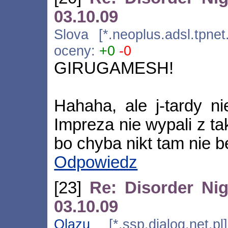
03.10.09
Slova [*.neoplus.adsl.tpnet
oceny:
+0
-0
GIRUGAMESH!
Hahaha, ale j-tardy ni
Impreza nie wypali z ta
bo chyba nikt tam nie b
Odpowiedz
[23]
Re: Disorder Nig
03.10.09
Olazu
[*.ssp.dialog.net.p