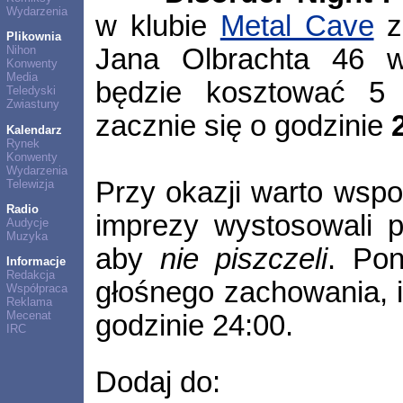
Wydarzenia
w klubie
Metal Cave
zl
Plikownia
Jana Olbrachta 46 w
Nihon
Konwenty
Media
będzie kosztować 5 
Teledyski
Zwiastuny
zacznie się o godzinie
Kalendarz
Rynek
Konwenty
Wydarzenia
Przy okazji warto wspo
Telewizja
Radio
imprezy wystosowali p
Audycje
Muzyka
aby
nie piszczeli
. Po
Informacje
Redakcja
głośnego zachowania, 
Współpraca
Reklama
Mecenat
godzinie 24:00.
IRC
Dodaj do: