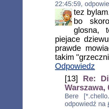
22:45:59, odpowi
tez bylam
bo skor
glosna, 
piejace dziew
prawde mowia
takim "grzeczni
Odpowiedz
[13]
Re: Di
Warszawa, 
Bere [*.chello
odpowiedź na