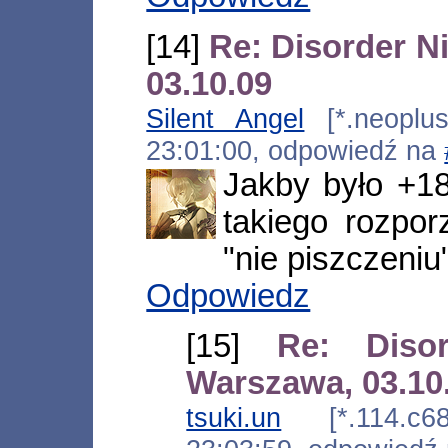
[14]
Re: Disorder N
03.10.09
Silent Angel
[*.neoplus.
23:01:00, odpowiedź na
Jakby było +18
takiego rozpo
"nie piszczeniu"
Odpowiedz
[15]
Re: Diso
Warszawa, 03.10
tsuki.un
[*.114.c68.