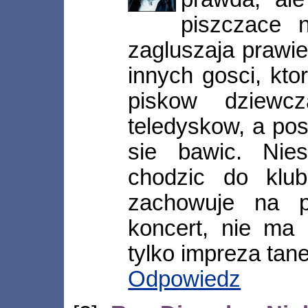
piszczace n
zagluszaja prawi
innych gosci, kto
piskow dziewc
teledyskow, a po
sie bawic. Nies
chodzic do klu
zachowuje na p
koncert, nie ma
tylko impreza tan
Odpowiedz