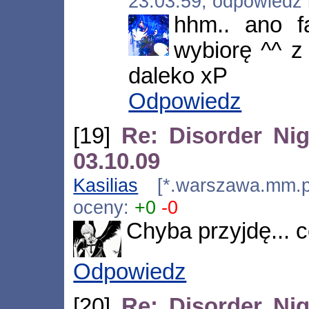
23:03:59, odpowiedź
hhm.. ano 
wybiorę ^^ z 
daleko xP
Odpowiedz
[19]
Re: Disorder Nig
03.10.09
Kasilias
[*.warszawa.mm.pl
oceny:
+0
-0
Chyba przyjdę... c
Odpowiedz
[20]
Re: Disorder Nig