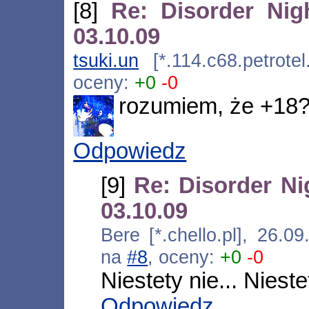
[8]
Re: Disorder Nig
03.10.09
tsuki.un
[*.114.c68.petrotel
oceny:
+0
-0
rozumiem, że +18
Odpowiedz
[9]
Re: Disorder Ni
03.10.09
Bere [*.chello.pl], 26.0
na
#8
, oceny:
+0
-0
Niestety nie... Niestet
Odpowiedz