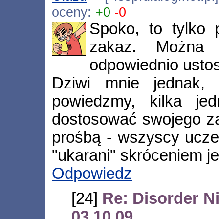
oceny:
+0
-0
Spoko, to tylko 
zakaz. Można 
odpowiednio ustos
Dziwi mnie jednak,
powiedzmy, kilka jed
dostosować swojego za
prośbą - wszyscy ucze
"ukarani" skróceniem je
Odpowiedz
[24]
Re: Disorder N
03.10.09