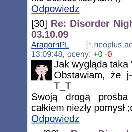
Odpowiedz
[30]
Re: Disorder Nig
03.10.09
AragornPL
[*.neoplus.ads
13:09:48, oceny:
+0
-0
Jak wygląda taka 
Obstawiam, że j-
T_T
Swoją drogą prośba 
całkiem niezły pomysł ;
Odpowiedz