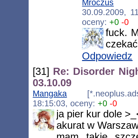
Mroczus
[*.n
30.09.2009, 1
oceny:
+0
-0
fuck. 
czekać.
Odpowiedz
[31]
Re: Disorder Nig
03.10.09
Mangaka
[*.neoplus.adsl
18:15:03, oceny:
+0
-0
ja pier kur dole >_
akurat w Warszaw
mam takie szcz