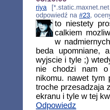
riya
[*.static.maxnet.net
odpowiedź na
#23
, ocen
to niestety p
calkiem mozli
w nadmiernych
beda upomniane, 
wyjscie i tyle ;) wte
nie chodzi nam o
nikomu. nawet tym 
troche przesadzaja 
ekranu i tyle w tej kw
Odpowiedz