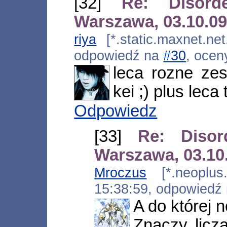
[32]
Re: Disor
Warszawa, 03.10.0
riya
[*.static.maxnet.net
odpowiedź na
#30
, ocen
leca rozne zesp
kei ;) plus leca
Odpowiedz
[33]
Re: Diso
Warszawa, 03.10
Mroczus
[*.neoplus.a
15:38:59, odpowiedź
A do której 
Znaczy liczą