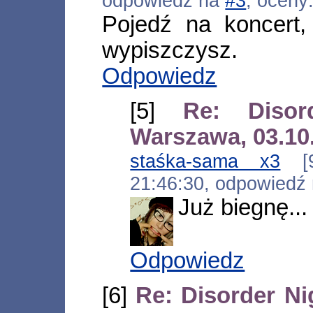
odpowiedź na
#3
, oceny
Pojedź na koncert, 
wypiszczysz.
Odpowiedz
[5]
Re: Disor
Warszawa, 03.10
staśka-sama x3
[94
21:46:30, odpowiedź
Już biegnę...
Odpowiedz
[6]
Re: Disorder Ni