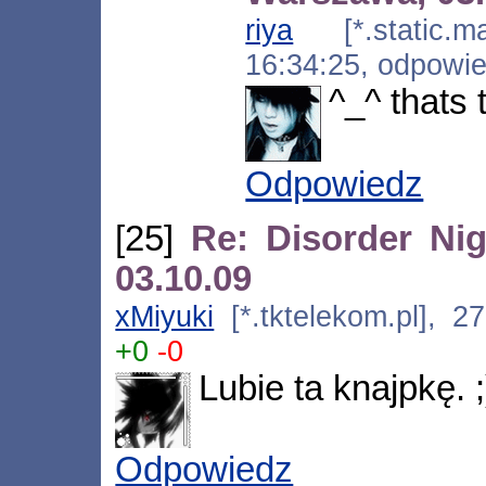
riya
[*.static.ma
16:34:25, odpowi
^_^ thats t
Odpowiedz
[25]
Re: Disorder Nig
03.10.09
xMiyuki
[*.tktelekom.pl], 2
+0
-0
Lubie ta knajpkę.
Odpowiedz