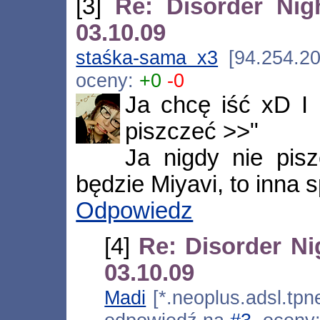
[3]
Re: Disorder Nig
03.10.09
staśka-sama x3
[94.254.20
oceny:
+0
-0
Ja chcę iść xD I
piszczeć >>"
Ja nigdy nie pis
będzie Miyavi, to inna 
Odpowiedz
[4]
Re: Disorder Ni
03.10.09
Madi
[*.neoplus.adsl.tpne