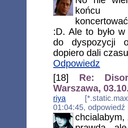
końcu Be
koncertować,
:D. Ale to było w
do dyspozycji 
dopiero dali czasu
Odpowiedz
[18]
Re: Diso
Warszawa, 03.10
riya
[*.static.maxn
01:04:45, odpowiedź
chcialabym, 
prawda, ale 