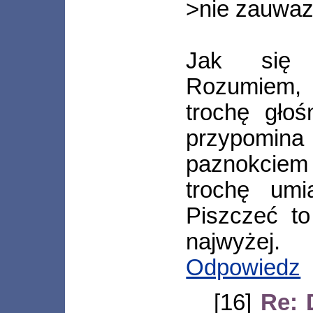
>nie zauwa
Jak się 
Rozumiem,
trochę głoś
przypomin
paznokciem 
trochę umi
Piszczeć t
najwyżej.
Odpowiedz
[16]
Re: 