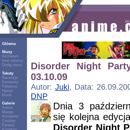
Główna
Niusy
Archiwum
Inne serwisy
Disorder Night Par
Dodaj niusa
Teksty
03.10.09
Recenzje
Konwenty
Autor:
Juki
, Data: 26.09.20
Felietony
Humor
DNP
Kiosk
Dnia 3 październ
Galerie
Anime
Manga
się kolejna edycj
Konwenty
Cosplay
Disorder Night P
Fanarty
Komiksy