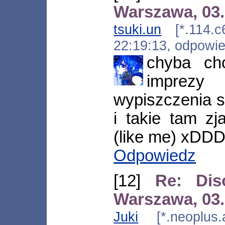
Warszawa, 03.
tsuki.un
[*.114.c6
22:19:13, odpowi
chyba cho
imprez
wypiszczenia si
i takie tam z
(like me) xDD
Odpowiedz
[12]
Re: Dis
Warszawa, 03.
Juki
[*.neoplus.a