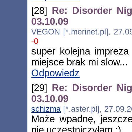
[28]
Re: Disorder Nig
03.10.09
VEGON [*.merinet.pl], 27.0
-0
super kolejna impreza 
miejsce brak mi slow...
Odpowiedz
[29]
Re: Disorder Nig
03.10.09
schizma
[*.aster.pl], 27.09
Może wpadnę, jeszcze
nie uczestniczyłam ;)