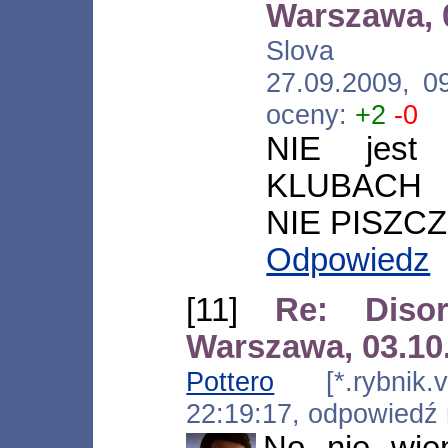
Warszawa, 
Slova [*.ne
27.09.2009, 0
oceny:
+2
-0
NIE jest
KLUBACH
NIE PISZCZ
Odpowiedz
[11]
Re: Diso
Warszawa, 03.10
Pottero
[*.rybnik.ve
22:19:17, odpowiedź
No nie wie