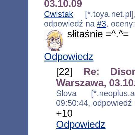
03.10.09
Cwistak
[*.toya.net.pl
odpowiedź na
#3
, oceny
słitaśnie =^.^=
Odpowiedz
[22]
Re: Diso
Warszawa, 03.10
Slova [*.neoplus.ad
09:50:44, odpowiedź
+10
Odpowiedz