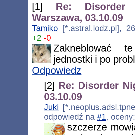
[1]
Re: Disorder
Warszawa, 03.10.09
Tamiko
[*.astral.lodz.pl], 
+2
-0
Zakneblować te
jednostki i po prob
Odpowiedz
[2]
Re: Disorder Ni
03.10.09
Juki
[*.neoplus.adsl.tpne
odpowiedź na
#1
, oceny
szczerze mowia