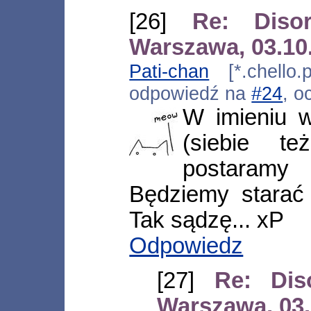
[26]
Re: Diso
Warszawa, 03.10
Pati-chan
[*.chello.
odpowiedź na
#24
, o
W imieniu w
(siebie t
postaramy
Będziemy starać 
Tak sądzę... xP
Odpowiedz
[27]
Re: Dis
Warszawa, 03.