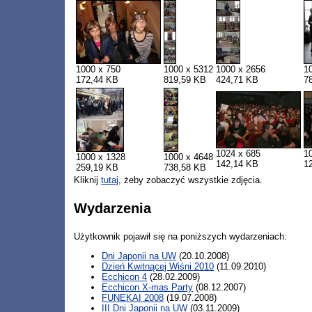
1000 x 750
1000 x 5312
1000 x 2656
1
172,44 KB
819,59 KB
424,71 KB
7
1024 x 685
1
1000 x 1328
1000 x 4648
142,14 KB
1
259,19 KB
738,58 KB
Kliknij
tutaj
, żeby zobaczyć wszystkie zdjęcia.
Wydarzenia
Użytkownik pojawił się na poniższych wydarzeniach:
Dni Japonii na UW
(20.10.2008)
Dzień Kwitnącej Wiśni 2010
(11.09.2010)
Ecchicon 4
(28.02.2009)
Ecchicon X-mas Party
(08.12.2007)
FUNEKAI 2008
(19.07.2008)
III Dni Japonii na UW
(03.11.2009)