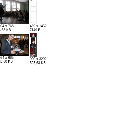
024 x 768
439 x 1452
8,33 KB
7149 B
024 x 685
900 x 3292
20,80 KB
523,63 KB