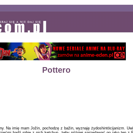
Pottero
ny. Na imię mam Jožin, pochodzę z bažin, wyznaję żydoshintōcijanizm. Uwi
ziećmi bądź robię z nich ketchup, żeby później sprzedawać go jako ten z Pu