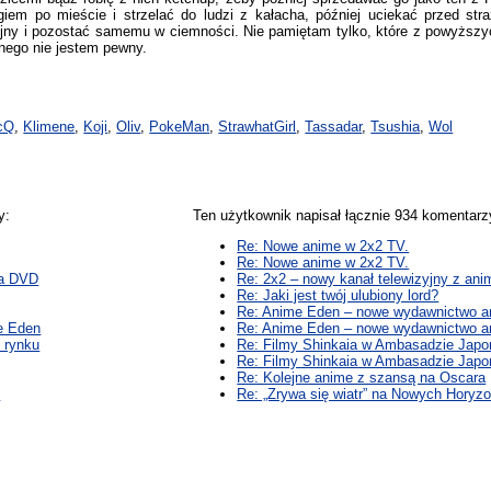
em po mieście i strzelać do ludzi z kałacha, później uciekać przed str
jny i pozostać samemu w ciemności. Nie pamiętam tylko, które z powyższych
nego nie jestem pewny.
cQ
,
Klimene
,
Koji
,
Oliv
,
PokeMan
,
StrawhatGirl
,
Tassadar
,
Tsushia
,
Wol
y:
Ten użytkownik napisał łącznie 934 komentar
Re: Nowe anime w 2x2 TV.
Re: Nowe anime w 2x2 TV.
na DVD
Re: 2x2 – nowy kanał telewizyjny z ani
Re: Jaki jest twój ulubiony lord?
Re: Anime Eden – nowe wydawnictwo a
e Eden
Re: Anime Eden – nowe wydawnictwo a
 rynku
Re: Filmy Shinkaia w Ambasadzie Japon
Re: Filmy Shinkaia w Ambasadzie Japon
Re: Kolejne anime z szansą na Oscara
h
Re: „Zrywa się wiatr” na Nowych Horyzo