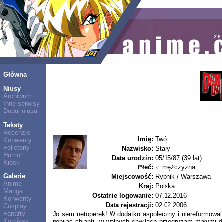
Główna
Niusy
Archiwum
Inne serwisy
Dodaj niusa
Teksty
Recenzje
Imię:
Twój
Konwenty
Felietony
Nazwisko:
Stary
Humor
Data urodzin:
05/15/87 (39 lat)
Kiosk
Płeć:
♂ mężczyzna
Galerie
Miejscowość:
Rybnik / Warszawa
Anime
Kraj:
Polska
Manga
Ostatnie logowanie:
07.12.2016
Konwenty
Data rejestracji:
02.02.2006
Cosplay
Fanarty
Jo sem netoperek! W dodatku aspołeczny i niereformowal
Komiksy
popijać chianti, w wolnych chwilach przegryzam małymi d