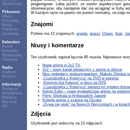
Wydarzenia
pingpongowe. Lubię jeździć ze swoim aspołecznym gangi
obserwacyjne, aby następnie dać się wciągnąć w tryby wo
Plikownia
W każdym razie na pewno nie jestem normalny, niczego in
Nihon
Konwenty
Znajomi
Media
Teledyski
Zwiastuny
Pottero ma 13 znajomych:
angela
,
araszi
,
Chaos
,
Ikari
,
Ja
Kalendarz
Niusy i komentarze
Rynek
Konwenty
Wydarzenia
Ten użytkownik napisał łącznie 85 niusów. Najnowsze nius
Telewizja
Nowe anime w 2x2 TV.
Radio
2x2 – nowy kanał telewizyjny z anime w ofercie
Audycje
Nius niebędący podsumowaniem. Makoto Shinkai 
Muzyka
„Czarodziejka z Księżyca” na DVD w sierpniu
„Księżniczka Kaguya” w lipcu na DVD
Informacje
„Czarodziejka z Księżyca” pierwszym tytułem Anim
Redakcja
Anime Eden – nowe wydawnictwo anime na polskim
Współpraca
Filmy Shinkaia w Ambasadzie Japonii
Reklama
Kolejne anime z szansą na Oscara
Mecenat
„Zrywa się wiatr” na Nowych Horyzontach i w kinac
IRC
Zdjęcia
Użytkownik jest widoczny na 13 zdjęciach: