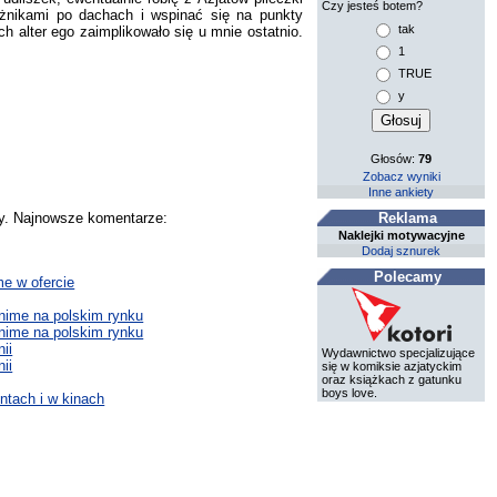
Czy jesteś botem?
ażnikami po dachach i wspinać się na punkty
tak
 alter ego zaimplikowało się u mnie ostatnio.
1
TRUE
y
Głosów:
79
Zobacz wyniki
Inne ankiety
Reklama
zy. Najnowsze komentarze:
Naklejki motywacyjne
Dodaj sznurek
Polecamy
me w ofercie
nime na polskim rynku
nime na polskim rynku
ii
Wydawnictwo specjalizujące
ii
się w komiksie azjatyckim
oraz książkach z gatunku
boys love.
ntach i w kinach