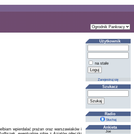
Użytkownik
na stałe
Zarejestruj się
Szukacz
Radio
Słuchaj
Ankieta
elbiam wpierdalać prażan oraz warszawiaków i
Joe
dliszek, ewentualnie robię z Azjatów piłeczki