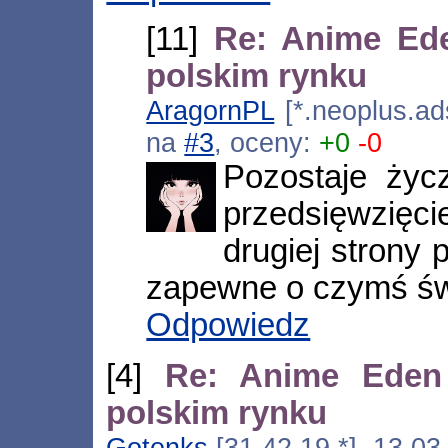
[11]
Re: Anime Ed
polskim rynku
AragornPL
[*.neoplus.ad
na
#3
, oceny:
+0
-0
Pozostaje życ
przedsięwzięci
drugiej strony 
zapewne o czymś św
Odpowiedz
[4]
Re: Anime Eden
polskim rynku
Gotenks
[31.42.19.*], 13.03