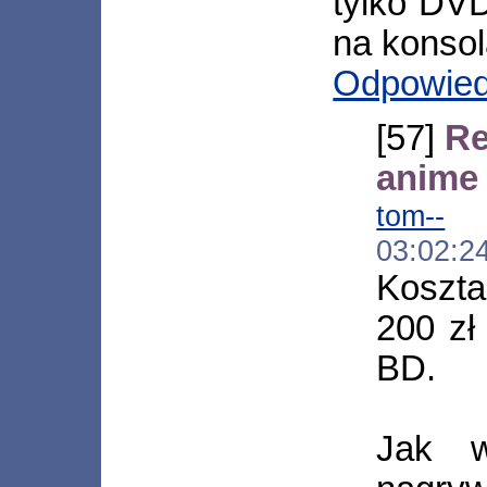
tylko DVD
na konsol
Odpowie
[57]
Re
anime 
tom--
[*
03:02:2
Koszta
200 zł
BD.
Jak w