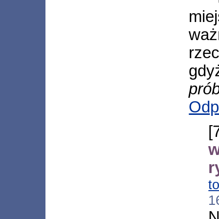
mie
waż
rze
gdy
pró
Odp
w
r
t
1
N