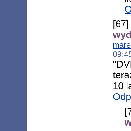
O
[6
wyd
mare
09:4
"DV
tera
10 l
Odp
w