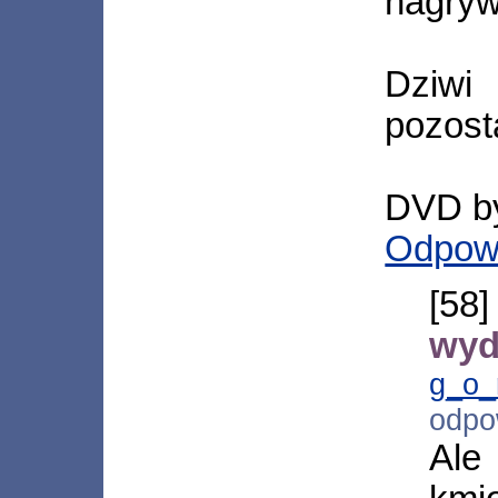
nagryw
Dziwi 
pozost
DVD był
Odpow
[5
wyd
g_o_
odpo
Ale