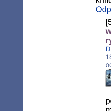
kmio
Odp
w
r
D
1
o
p
m