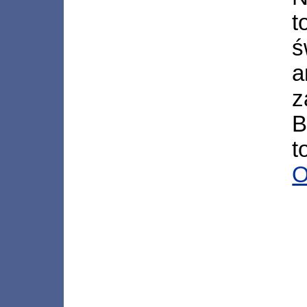
t
ś
a
z
B
t
O