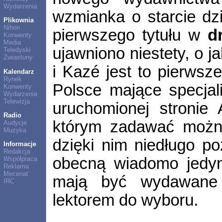
Wydarzenia
wzmianka o starcie dzi
Plikownia
Nihon
pierwszego tytułu w
d
Konwenty
Media
ujawniono niestety, o j
Teledyski
Zwiastuny
i Kazé jest to pierws
Kalendarz
Rynek
Polsce mające specjal
Konwenty
Wydarzenia
Telewizja
uruchomionej stronie
Radio
którym zadawać możn
Audycje
Muzyka
dzięki nim niedługo p
Informacje
Redakcja
obecną wiadomo jedyni
Współpraca
Reklama
Mecenat
mają być wydawane 
IRC
lektorem do wyboru.