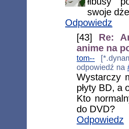
łibusy p
swoje dże
Odpowiedz
[43]
Re: A
anime na p
tom--
[*.dynami
odpowiedź na
Wystarczy 
płyty BD, a 
Kto normaln
do DVD?
Odpowiedz