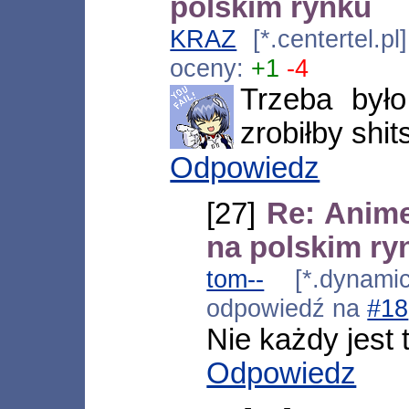
polskim rynku
KRAZ
[*.centertel.
oceny:
+1
-4
Trzeba był
zrobiłby shit
Odpowiedz
[27]
Re: Anim
na polskim ry
tom--
[*.dynamic-
odpowiedź na
#18
Nie każdy jest 
Odpowiedz