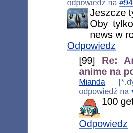
odpowiedź na
#94
Jeszcze t
Oby tylko
news w r
Odpowiedz
[99]
Re: A
anime na p
Mianda
[*.dyn
odpowiedź na
100 ge
Odpowiedz