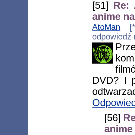
[51]
Re:
anime na
AtoMan
[*.
odpowiedź
Prz
kom
film
DVD? I p
odtwarza
Odpowie
[56]
Re
anime 