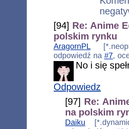
Komen
negaty
[94]
Re: Anime E
polskim rynku
AragornPL
[*.neoplu
odpowiedź na
#7
, oc
No i się speł
Odpowiedz
[97]
Re: Anim
na polskim ry
Daiku
[*.dynamic-