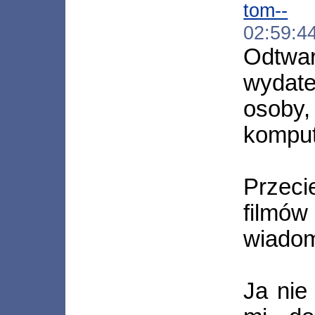
tom--
[*
02:59:4
Odtwar
wydat
osoby,
komput
Przeci
filmó
wiadom
Ja nie