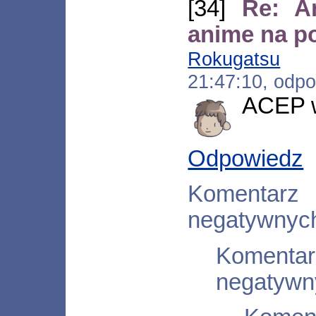
[34]
Re: A
anime na p
Rokugatsu
[*.
21:47:10, odp
ACEP w
Odpowiedz
Komentar
negatywnyc
Koment
negatywn