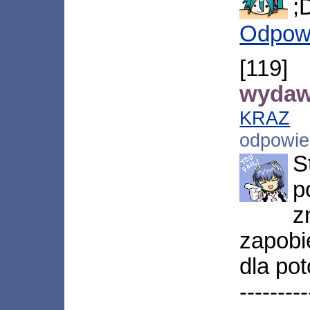
;
Odpow
[119
wydaw
KRAZ
[
odpowi
S
p
z
zapobi
dla po
---------