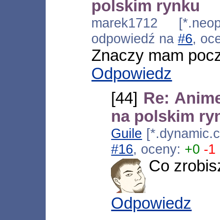
polskim rynku
marek1712 [*.neopl
odpowiedź na
#6
, oc
Znaczy mam pocz
Odpowiedz
[44]
Re: Anim
na polskim ry
Guile
[*.dynamic.c
#16
, oceny:
+0
-1
Co zrobisz
Odpowiedz