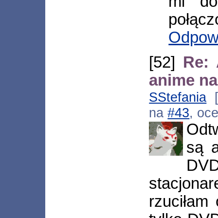
mi do
połącz
Odpow
[52]
Re:
anime na
SStefania
[
na
#43
, oc
Odt
są 
DVD
stacjona
rzuciłam