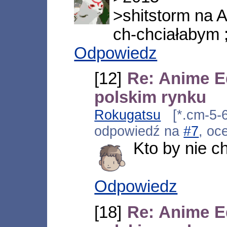
>shitstorm na 
ch-chciałabym ;
Odpowiedz
[12]
Re: Anime E
polskim rynku
Rokugatsu
[*.cm-5-6
odpowiedź na
#7
, oc
Kto by nie ch
Odpowiedz
[18]
Re: Anime E