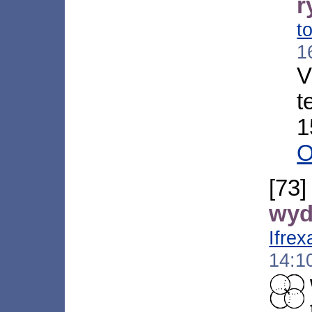
r
t
1
V
t
1
O
[7
wyd
Ifrex
14:1