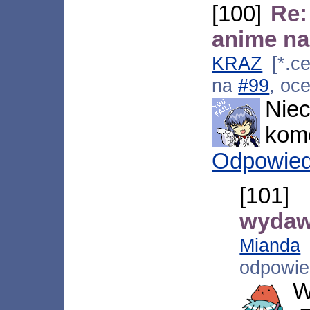
[100]
Re:
anime na
KRAZ
[*.ce
na
#99
, oc
Nie
kome
Odpowie
[101
wydaw
Mianda
[
odpowi
W