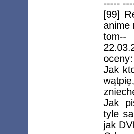
----- ---
[99] 
anime 
tom--
22.03.
oceny:
Jak kt
wątpi
zniechę
Jak p
tyle s
jak DV