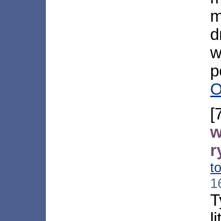
m
d
w
p
O
w
r
t
1
T
l