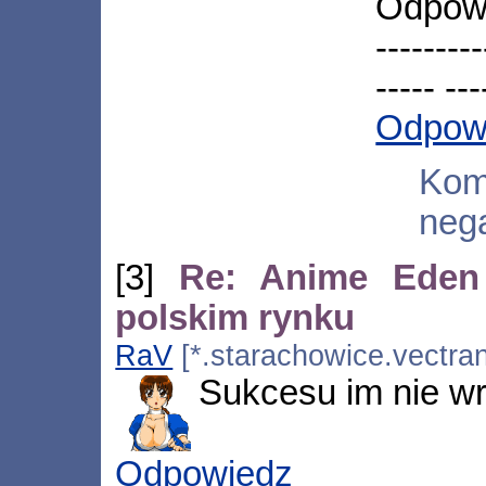
Odpow
---------
----- ---
Odpow
Kom
neg
[3]
Re: Anime Eden
polskim rynku
RaV
[*.starachowice.vectran
Sukcesu im nie wr
Odpowiedz