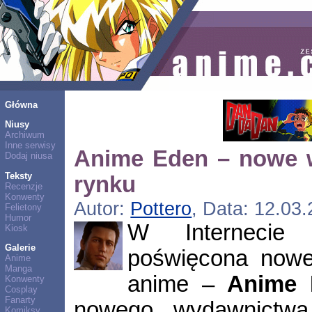
Główna
Niusy
Archiwum
Inne serwisy
Anime Eden – nowe 
Dodaj niusa
Teksty
rynku
Recenzje
Konwenty
Autor:
Pottero
, Data: 12.03.
Felietony
Humor
W Internecie 
Kiosk
Galerie
poświęcona now
Anime
Manga
anime –
Anime 
Konwenty
Cosplay
Fanarty
nowego wydawnictwa 
Komiksy