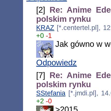
[2]
Re: Anime Ede
polskim rynku
KRAZ
[*.centertel.pl], 
+0
-1
Jak gówno w we
Odpowiedz
[7]
Re: Anime Ede
polskim rynku
SStefania
[*.jmdi.pl], 1
+2
-0
>2015