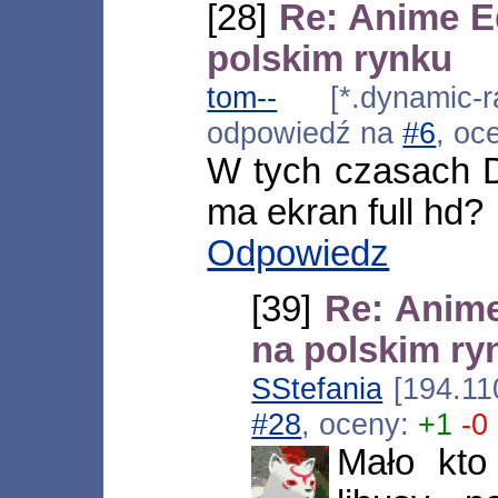
[28]
Re: Anime E
polskim rynku
tom--
[*.dynamic-ra
odpowiedź na
#6
, oc
W tych czasach 
ma ekran full hd?
Odpowiedz
[39]
Re: Anim
na polskim ry
SStefania
[194.110
#28
, oceny:
+1
-0
Mało kto