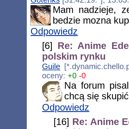
Mam nadzieje, z
bedzie mozna kupi
Odpowiedz
[6]
Re: Anime Ede
polskim rynku
Guile
[*.dynamic.chello.
oceny:
+0
-0
Na forum pisal
chcą się skupi
Odpowiedz
[16]
Re: Anime E