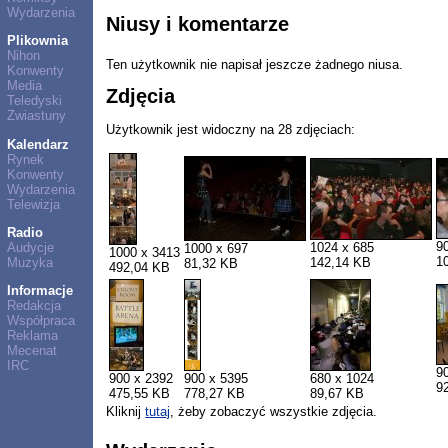
Wydarzenia
Niusy i komentarze
Plikownia
Nihon
Ten użytkownik nie napisał jeszcze żadnego niusa.
Konwenty
Media
Zdjęcia
Teledyski
Zwiastuny
Użytkownik jest widoczny na 28 zdjęciach:
Kalendarz
Rynek
Konwenty
Wydarzenia
Telewizja
Radio
9
Audycje
1024 x 685
1000 x 697
1000 x 3413
1
Muzyka
142,14 KB
81,32 KB
492,04 KB
Informacje
Redakcja
Współpraca
Reklama
Mecenat
IRC
9
900 x 2392
900 x 5395
680 x 1024
9
475,55 KB
778,27 KB
89,67 KB
Kliknij
tutaj
, żeby zobaczyć wszystkie zdjęcia.