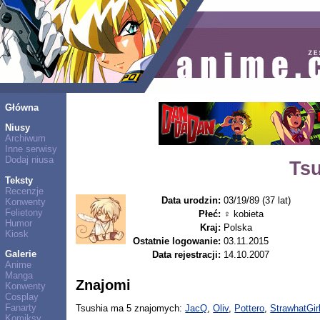
Główna
Niusy
Archiwum
Inne serwisy
Dodaj niusa
Ts
Teksty
Recenzje
Data urodzin:
03/19/89 (37 lat)
Konwenty
Felietony
Płeć:
♀ kobieta
Humor
Kraj:
Polska
Kiosk
Ostatnie logowanie:
03.11.2015
Galerie
Data rejestracji:
14.10.2007
Anime
Manga
Znajomi
Konwenty
Cosplay
Fanarty
Tsushia ma 5 znajomych:
JacQ
,
Oliv
,
Pottero
,
StrawhatGir
Komiksy