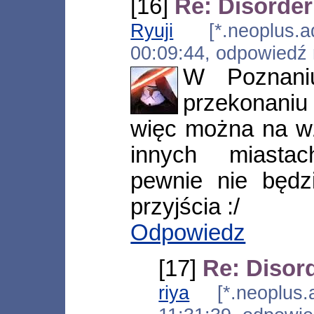
[16]
Re: Disorder 
Ryuji
[*.neoplus.ads
00:09:44, odpowiedź
W Poznani
przekonaniu 
więc można na wz
innych miasta
pewnie nie będz
przyjścia :/
Odpowiedz
[17]
Re: Disord
riya
[*.neoplus.ad