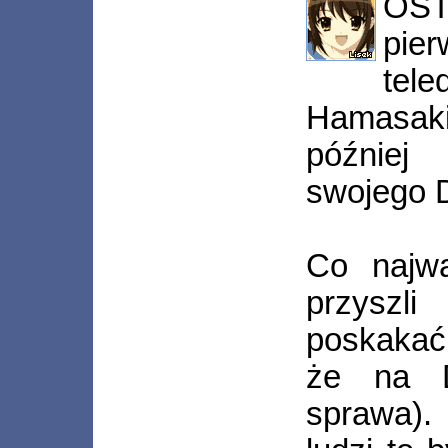
OS
pier
te
Hamasaki.
później
swojego 
Co najwa
przyszl
poskakać
że na D
sprawa).