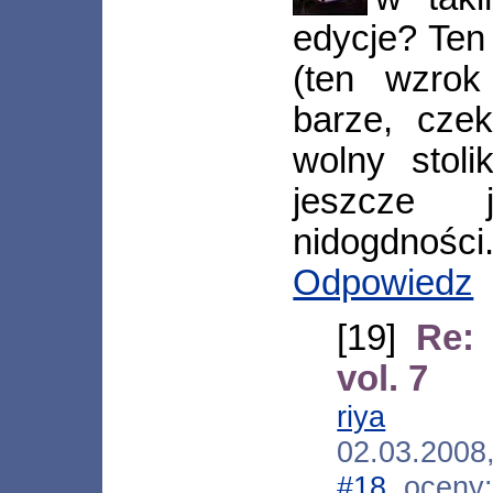
edycje? Ten
(ten wzrok
barze, cze
wolny stoli
jeszcze j
nidogdności
Odpowiedz
[19]
Re: 
vol. 7
riya
[*.ne
02.03.2008
#18
, oceny