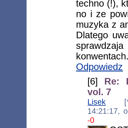
techno (!), 
no i ze pow
muzyka z an
Dlatego uwa
sprawdza
konwentach
Odpowiedz
[6]
Re: 
vol. 7
Lisek
[*.w
14:21:17, 
-0