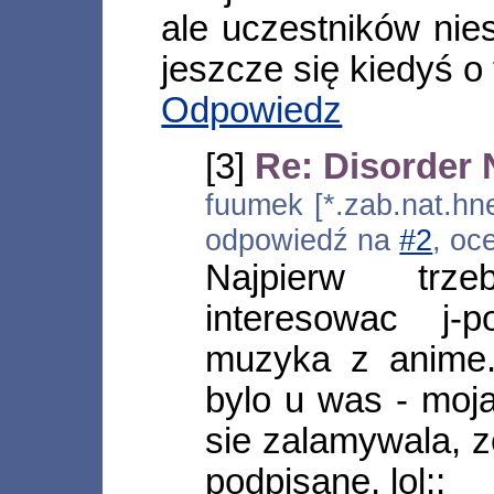
ale uczestników nies
jeszcze się kiedyś o 
Odpowiedz
[3]
Re: Disorder N
fuumek [*.zab.nat.hne
odpowiedź na
#2
, oc
Najpierw trz
interesowac j
muzyka z anime.
bylo u was - moja 
sie zalamywala, z
podpisane, lol;;