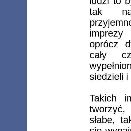
ludzi to 
tak na
przyje
imprezy
oprócz d
cały cz
wypełni
siedzieli i
Takich i
tworzyć,
słabe, t
się wyna