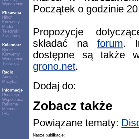
Wydarzenia
Początek o godzinie 20:
Plikownia
Nihon
Konwenty
Media
Propozycje dotyczą
Teledyski
Zwiastuny
składać na
forum
. I
Kalendarz
Rynek
dostępne są także 
Konwenty
Wydarzenia
grono.net
.
Telewizja
Radio
Audycje
Muzyka
Dodaj do:
Informacje
Redakcja
Współpraca
Zobacz także
Reklama
Mecenat
IRC
Powiązane tematy:
Dis
Nasze publikacje: