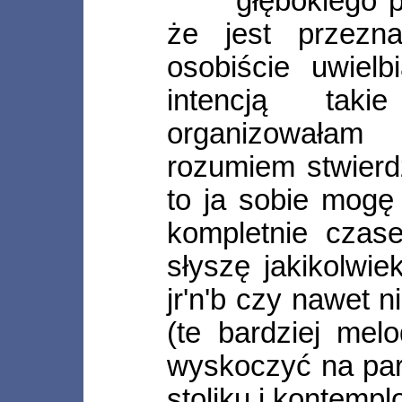
głębokiego p
że jest przezn
osobiście uwiel
intencją tak
organizowała
rozumiem stwierd
to ja sobie mogę 
kompletnie czase
słyszę jakikolwie
jr'n'b czy nawet 
(te bardziej mel
wyskoczyć na park
stoliku i kontemp