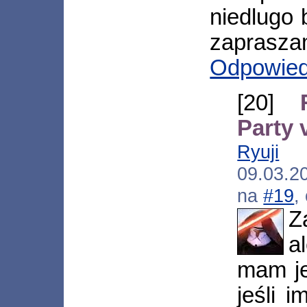
niedlugo b
zaprasza
Odpowie
[20]
Party v
Ryuji
[*
09.03.2
na
#19
,
Z
a
mam je
jeśli 