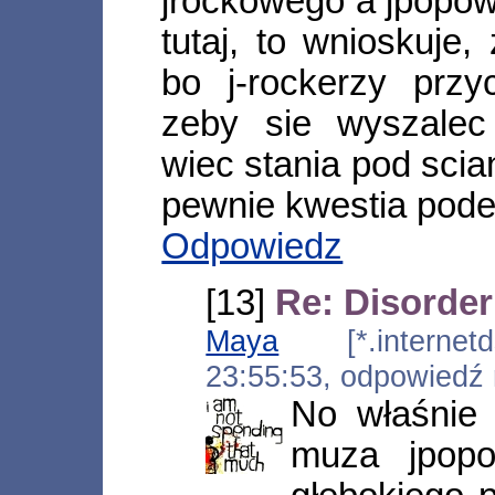
jrockowego a jpopow
tutaj, to wnioskuje,
bo j-rockerzy prz
zeby sie wyszalec
wiec stania pod scian
pewnie kwestia pode
Odpowiedz
[13]
Re: Disorder 
Maya
[*.internetds
23:55:53, odpowiedź
No właśnie
muza jpop