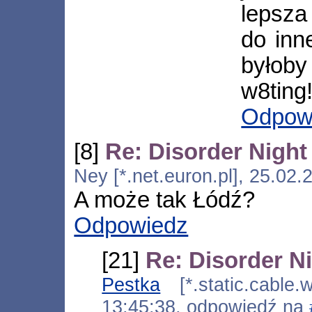
lepsza 
do inn
byłoby
w8ting!
Odpow
[8]
Re: Disorder Night 
Ney [*.net.euron.pl], 25.02
A może tak Łódź?
Odpowiedz
[21]
Re: Disorder Ni
Pestka
[*.static.cable.
13:45:38, odpowiedź na