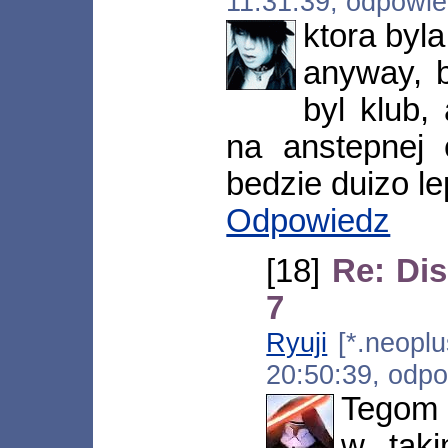
11:31:39, odpowi
ktora byla
anyway, 
byl klub,
na anstepnej 
bedzie duizo le
Odpowiedz
[18]
Re: Dis
7
Ryuji
[*.neoplu
20:50:39, odp
Tegom n
w taki