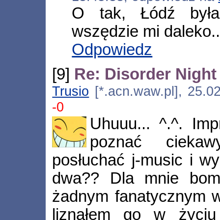
O tak, Łódź była
wszędzie mi daleko..
Odpowiedz
[9]
Re: Disorder Night 
Trusio
[*.acn.waw.pl], 25.0
-0
Uhuuu... ^.^. Im
poznać ciekaw
posłuchać j-music i wy
dwa?? Dla mnie bomb
żadnym fanatycznym w
liznąłem go w życiu 