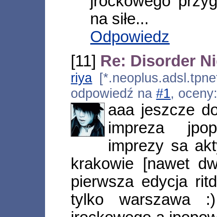
jrockowego przygo
na siłe...
Odpowiedz
[11]
Re: Disorder Ni
riya
[*.neoplus.adsl.tpne
odpowiedź na
#1
, oceny
aaa jeszcze d
impreza jpo
imprezy sa ak
krakowie [nawet dwi
pierwsza edycja rit
tylko warszawa 