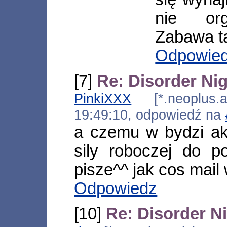
nie org
Zabawa ta
Odpowie
[7]
Re: Disorder Nig
PinkiXXX
[*.neoplus.ad
19:49:10, odpowiedź na
a czemu w bydzi aku
sily roboczej do 
pisze^^ jak cos mail 
Odpowiedz
[10]
Re: Disorder Ni