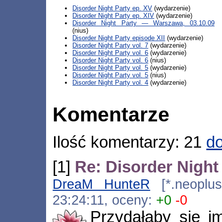
Disorder Night Party ep. XV
(wydarzenie)
Disorder Night Party ep. XIV
(wydarzenie)
Disorder Night Party — Warszawa, 03.10.09
(nius)
Disorder Night Party episode XII
(wydarzenie)
Disorder Night Party vol. 7
(wydarzenie)
Disorder Night Party vol. 6
(wydarzenie)
Disorder Night Party vol. 6
(nius)
Disorder Night Party vol. 5
(wydarzenie)
Disorder Night Party vol. 5
(nius)
Disorder Night Party vol. 4
(wydarzenie)
Komentarze
Ilość komentarzy: 21
do
[1]
Re: Disorder Night 
DreaM HunteR
[*.neoplus.
23:24:11, oceny:
+0
-0
Przydałaby się im