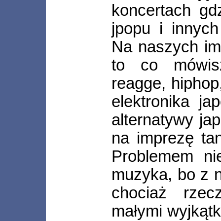
koncertach gdz
jpopu i innyc
Na naszych im
to co mówisz
reagge, hiphop
elektronika j
alternatywy jap
na imprezę tan
Problemem nie
muzyka, bo z n
chociaż rzec
małymi wyjkątk