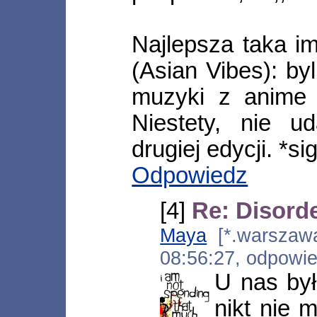
Najlepsza taka i
(Asian Vibes): byl
muzyki z anime i
Niestety, nie u
drugiej edycji. *si
Odpowiedz
[4]
Re: Disorde
Maya
[*.warszawa.
08:56:27, odpowi
U nas był
nikt nie m