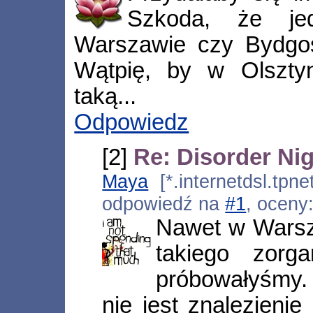
Szkoda, że jed
Warszawie czy Bydgos
Wątpię, by w Olsztyn
taką...
Odpowiedz
[2]
Re: Disorder Nig
Maya
[*.internetdsl.tpne
odpowiedź na
#1
, oceny
Nawet w Warsza
takiego zorg
próbowałyśmy.
nie jest znalezienie