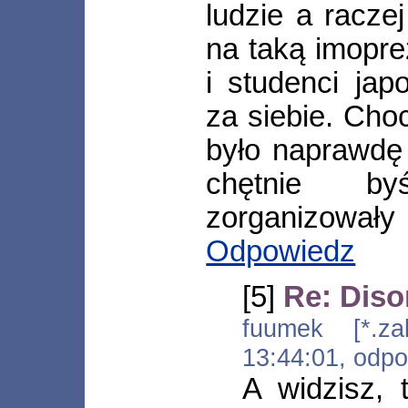
ludzie a raczej
na taką imopr
i studenci jap
za siebie. Choc
było naprawdę 
chętnie b
zorganizowały
Odpowiedz
[5]
Re: Diso
fuumek [*.zab
13:44:01, odp
A widzisz, 