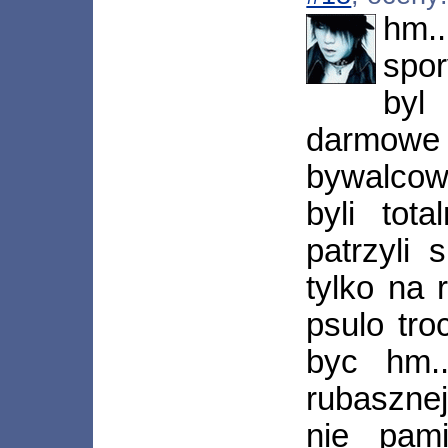
hm.
spor
by
darmowe 
bywalcow 
byli tot
patrzyli 
tylko na 
psulo tro
byc hm..
rubaszne
nie pam