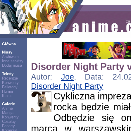
Główna
Niusy
Archiwum
Inne serwisy
Disorder Night Party v
Dodaj niusa
Teksty
Autor:
Joe
, Data: 24.02
Recenzje
Konwenty
Disorder Night Party
Felietony
Humor
Cykliczna impreza
Kiosk
rocka będzie mia
Galerie
Anime
Manga
Odbędzie się o
Konwenty
Cosplay
marca w warszawski
Fanarty
Komiksy