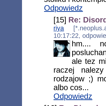
Odpowiedz
[15]
Re: Disord
riya
[*.neoplus.ad
10:17:22, odpowi
hm.... 
poslucha
ale tez m
raczej nalez
rodzajow ;) mo
albo cos...
Odpowiedz