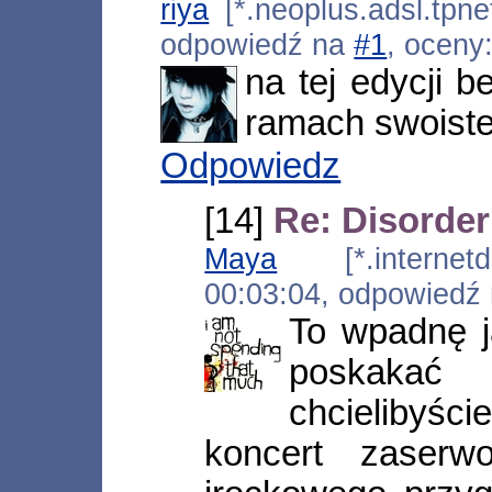
riya
[*.neoplus.adsl.tpne
odpowiedź na
#1
, oceny
na tej edycji b
ramach swoiste
Odpowiedz
[14]
Re: Disorder 
Maya
[*.internetds
00:03:04, odpowiedź
To wpadnę j
poskakać
chcielibyśc
koncert zaser