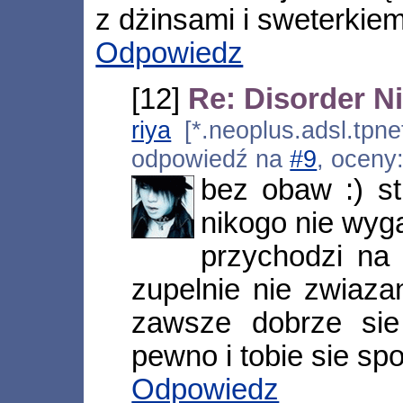
z dżinsami i sweterkiem
Odpowiedz
[12]
Re: Disorder Ni
riya
[*.neoplus.adsl.tpne
odpowiedź na
#9
, oceny
bez obaw :) st
nikogo nie wyg
przychodzi na
zupelnie nie zwiaza
zawsze dobrze si
pewno i tobie sie sp
Odpowiedz