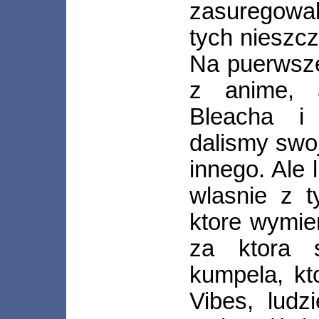
zasuregowa
tych nieszcz
Na puerwsze
z anime, 
Bleacha i 
dalismy swoj
innego. Ale l
wlasnie z 
ktore wymien
za ktora 
kumpela, kt
Vibes, ludzi