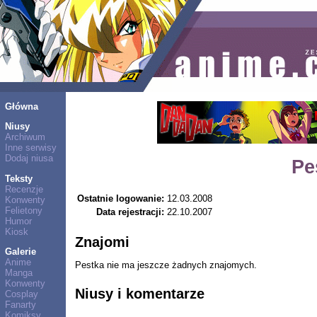
Główna
Niusy
Archiwum
Inne serwisy
Dodaj niusa
Pe
Teksty
Recenzje
Ostatnie logowanie:
12.03.2008
Konwenty
Felietony
Data rejestracji:
22.10.2007
Humor
Kiosk
Znajomi
Galerie
Anime
Pestka nie ma jeszcze żadnych znajomych.
Manga
Konwenty
Niusy i komentarze
Cosplay
Fanarty
Komiksy