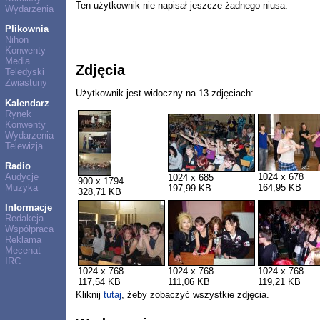
Ten użytkownik nie napisał jeszcze żadnego niusa.
Wydarzenia
Plikownia
Nihon
Konwenty
Media
Zdjęcia
Teledyski
Zwiastuny
Użytkownik jest widoczny na 13 zdjęciach:
Kalendarz
Rynek
Konwenty
Wydarzenia
Telewizja
Radio
Audycje
1024 x 678
1024 x 685
900 x 1794
Muzyka
164,95 KB
197,99 KB
328,71 KB
Informacje
Redakcja
Współpraca
Reklama
Mecenat
IRC
1024 x 768
1024 x 768
1024 x 768
117,54 KB
111,06 KB
119,21 KB
Kliknij
tutaj
, żeby zobaczyć wszystkie zdjęcia.