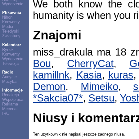
We both know the clos
Wydarzenia
humanity is when you rip
Plikownia
Nihon
Konwenty
Media
Znajomi
Teledyski
Zwiastuny
Kalendarz
miss_drakula ma 18 z
Rynek
Konwenty
Wydarzenia
Bou
,
CherryCat
,
G
Telewizja
kamillnk
,
Kasia
,
kuras
Radio
Audycje
Muzyka
Demon
,
Mimeiko
,
s
Informacje
Redakcja
*Sakcia07*
,
Setsu
,
Yos
Współpraca
Reklama
Mecenat
Niusy i komentar
IRC
Ten użytkownik nie napisał jeszcze żadnego niusa.