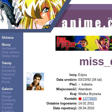
Główna
Niusy
Archiwum
Inne serwisy
Dodaj niusa
miss_
Teksty
Recenzje
Konwenty
Felietony
Imię:
Edyta
Humor
Data urodzin:
03/23/92 (34 lat)
Kiosk
Płeć:
♀ kobieta
Galerie
Miejscowość:
Aberdeen
Anime
Kraj:
Wielka Brytania
Manga
Kontakt:
13776920
Konwenty
Ostatnie logowanie:
14.02.2011
Cosplay
Fanarty
Data rejestracji:
28.04.2010
Komiksy