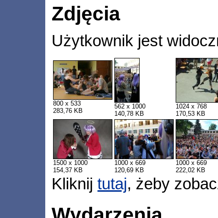
Zdjęcia
Użytkownik jest widocz
800 x 533
562 x 1000
1024 x 768
283,76 KB
140,78 KB
170,53 KB
1500 x 1000
1000 x 669
1000 x 669
154,37 KB
120,69 KB
222,02 KB
Kliknij
tutaj
, żeby zobac
Wydarzenia