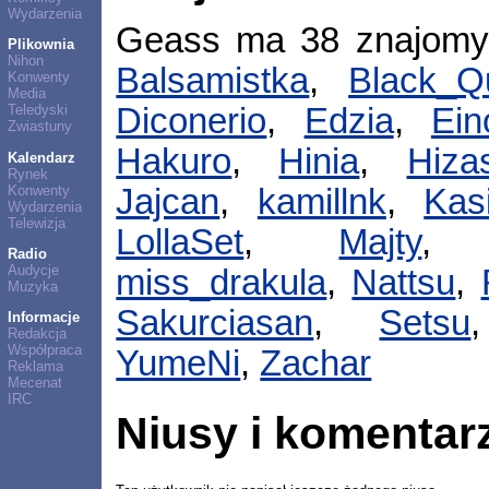
Wydarzenia
Geass ma 38 znajom
Plikownia
Nihon
Balsamistka
,
Black_Q
Konwenty
Media
Teledyski
Diconerio
,
Edzia
,
Ein
Zwiastuny
Hakuro
,
Hinia
,
Hiza
Kalendarz
Rynek
Konwenty
Jajcan
,
kamillnk
,
Kas
Wydarzenia
Telewizja
LollaSet
,
Majty
Radio
Audycje
miss_drakula
,
Nattsu
,
Muzyka
Sakurciasan
,
Setsu
Informacje
Redakcja
Współpraca
YumeNi
,
Zachar
Reklama
Mecenat
IRC
Niusy i komentar