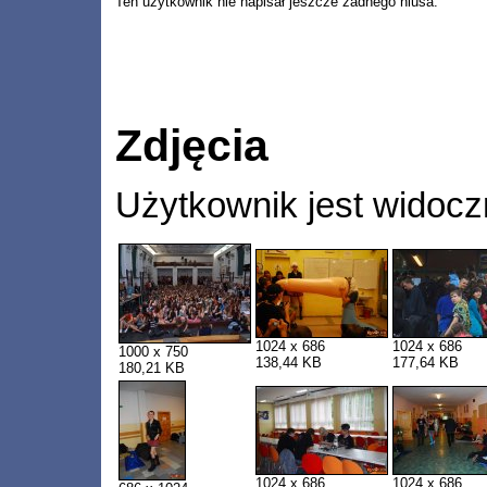
Ten użytkownik nie napisał jeszcze żadnego niusa.
Zdjęcia
Użytkownik jest widocz
1024 x 686
1024 x 686
1000 x 750
138,44 KB
177,64 KB
180,21 KB
1024 x 686
1024 x 686