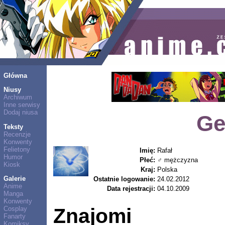
Główna
Niusy
Archiwum
Inne serwisy
Dodaj niusa
Ge
Teksty
Recenzje
Konwenty
Felietony
Imię:
Rafał
Humor
Płeć:
♂ mężczyzna
Kiosk
Kraj:
Polska
Galerie
Ostatnie logowanie:
24.02.2012
Anime
Data rejestracji:
04.10.2009
Manga
Konwenty
Znajomi
Cosplay
Fanarty
Komiksy