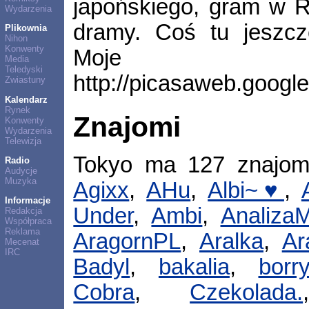
japońskiego, gram w RO
Wydarzenia
dramy. Coś tu jeszcz
Plikownia
Nihon
Konwenty
Moje 
Media
Teledyski
http://picasaweb.googl
Zwiastuny
Kalendarz
Rynek
Znajomi
Konwenty
Wydarzenia
Telewizja
Tokyo ma 127 znajo
Radio
Audycje
Muzyka
Agixx
,
AHu
,
Albi~♥
,
Informacje
Under
,
Ambi
,
Analiza
Redakcja
Współpraca
Reklama
AragornPL
,
Aralka
,
Ar
Mecenat
IRC
Badyl
,
bakalia
,
borr
Cobra
,
Czekolada.