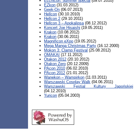
Ecchicon: 5ummer 5pecial
(09.07.2010)
EZkon
(31.03.2012)
Geek-On
(06.07.2013)
Hellcon
(30.10.2010)
Hellcon 2
(29.10.2011)
Hellcon 3 – Apokalipsa
(08.12.2012)
Koncert Joe Hisaishi
(19.05.2011)
Krakon
(10.08.2012)
Krakon
(30.06.2011)
Magnificon eXpo
(19.05.2012)
Mega Manga Christmas Party
(16.12.2000)
Mokon 3: Clamp Festival
(25.08.2012)
OMAKAI
(17.11.2012)
Otakon 2012
(20.10.2012)
Otakon Zero
(20.12.2009)
PAcon 2010
(06.02.2010)
PAcon 2012
(21.01.2012)
Wanekon – Wampirkon
(11.03.2011)
Warszawski Cosplay Walk
(04.06.2011)
Warszawski Festial Kultury Japońskiej
(04.12.2010)
Yuricon
(05.04.2003)