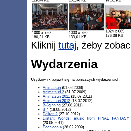
119,04 KB
101,96 KB
97,31 KB
1024 x 685
1000 x 750
1000 x 750
176,08 KB
180,21 KB
133,01 KB
Kliknij
tutaj
, żeby zobac
Wydarzenia
Użytkownik pojawił się na poniższych wydarzeniach:
Animatsuri
(01.08.2008)
Animatsuri 2
(31.07.2009)
Animatsuri 2011
(15.07.2011)
Animatsuri 2012
(13.07.2012)
B-3ginning
(27.08.2011)
B-4
(18.08.2012)
Daikon 2
(27.10.2012)
Distant Worlds: music from FINAL FANTASY
(20.05.2011)
Ecchicon 4
(28.02.2009)