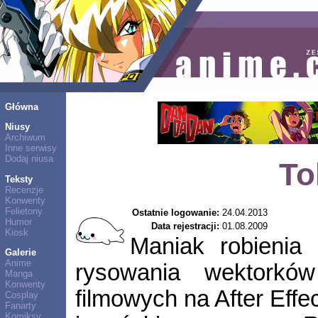
Główna
Niusy
Archiwum
Inne serwisy
Dodaj niusa
To
Teksty
Recenzje
Konwenty
Felietony
Ostatnie logowanie:
24.04.2013
Humor
Data rejestracji:
01.08.2009
Kiosk
Maniak robienia 
Galerie
Anime
rysowania wektorków
Manga
Konwenty
filmowych na After Effe
Cosplay
Fanarty
Komiksy