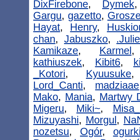
DixFirebone
,
Dymek
Gargu
,
gazetto
,
Grosze
Hayat
,
Henry
,
Huskio
chan
,
Jabuszko
,
.Juli
Kamikaze
,
Karmel
kathiuszek
,
Kibit6
,
k
_Kotori
,
Kyuusuke
Lord_Canti
,
madziaae
Mako
,
Mania
,
Martwy
Migeru
,
Miki~
,
Misa_
Mizuyashi
,
Morgul
,
Na
nozetsu
,
Ogór
,
ogurk