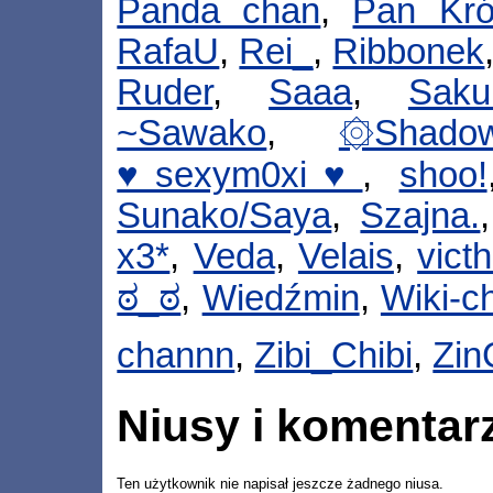
Panda chan
,
Pan Kró
RafaU
,
Rei_
,
Ribbonek
Ruder
,
Saaa
,
Saku
~Sawako
,
۞Shado
♥sexym0xi♥
,
shoo!
Sunako/Saya
,
Szajna.
x3*
,
Veda
,
Velais
,
vict
ಠ_ಠ
,
Wiedźmin
,
Wiki-c
channn
,
Zibi_Chibi
,
Zin
Niusy i komentar
Ten użytkownik nie napisał jeszcze żadnego niusa.