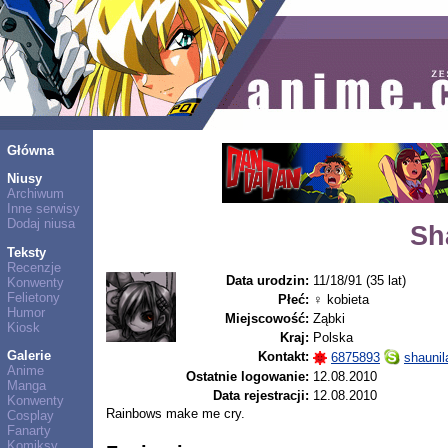
Główna
Niusy
Archiwum
Inne serwisy
Dodaj niusa
Sh
Teksty
Recenzje
Data urodzin:
11/18/91 (35 lat)
Konwenty
Felietony
Płeć:
♀ kobieta
Humor
Miejscowość:
Ząbki
Kiosk
Kraj:
Polska
Galerie
Kontakt:
6875893
shaunil
Anime
Ostatnie logowanie:
12.08.2010
Manga
Data rejestracji:
12.08.2010
Konwenty
Rainbows make me cry.
Cosplay
Fanarty
Komiksy