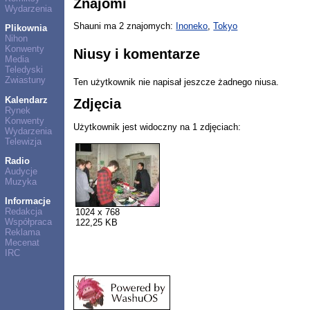
Znajomi
Wydarzenia
Shauni ma 2 znajomych:
Inoneko
,
Tokyo
Plikownia
Nihon
Konwenty
Niusy i komentarze
Media
Teledyski
Zwiastuny
Ten użytkownik nie napisał jeszcze żadnego niusa.
Kalendarz
Zdjęcia
Rynek
Konwenty
Użytkownik jest widoczny na 1 zdjęciach:
Wydarzenia
Telewizja
Radio
Audycje
Muzyka
Informacje
Redakcja
1024 x 768
Współpraca
122,25 KB
Reklama
Mecenat
IRC