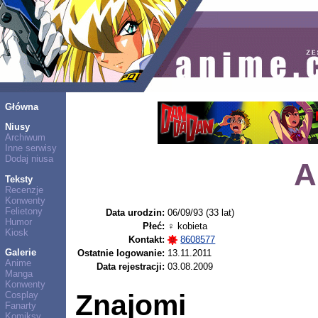
Główna
Niusy
Archiwum
Inne serwisy
Dodaj niusa
A
Teksty
Recenzje
Konwenty
Felietony
Data urodzin:
06/09/93 (33 lat)
Humor
Płeć:
♀ kobieta
Kiosk
Kontakt:
8608577
Galerie
Ostatnie logowanie:
13.11.2011
Anime
Data rejestracji:
03.08.2009
Manga
Konwenty
Znajomi
Cosplay
Fanarty
Komiksy