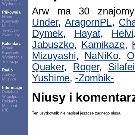
Wydarzenia
Arw ma 30 znajom
Plikownia
Nihon
Under
,
AragornPL
,
Ch
Konwenty
Media
Teledyski
Dymek
,
Hayat
,
Helvi
Zwiastuny
Jabuszko
,
Kamikaze
,
Kalendarz
Rynek
Konwenty
Mizuyashi
,
NaNiKo
,
O
Wydarzenia
Telewizja
Quaker
,
Roger
,
Silafe
Radio
Audycje
Yushime
,
-Zombik-
Muzyka
Informacje
Redakcja
Niusy i komentar
Współpraca
Reklama
Mecenat
IRC
Ten użytkownik nie napisał jeszcze żadnego niusa.