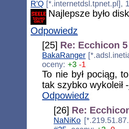
R'Q
[*.internetdsl.tpnet.pl]
Najlepsze było disk
Odpowiedz
[25]
Re: Ecchicon 5
BakaRanger
[*.adsl.inet
oceny:
+3
-1
To nie był pociąg, t
tak szybko wykoleił -
Odpowiedz
[26]
Re: Ecchico
NaNiKo
[*.219.51.87.