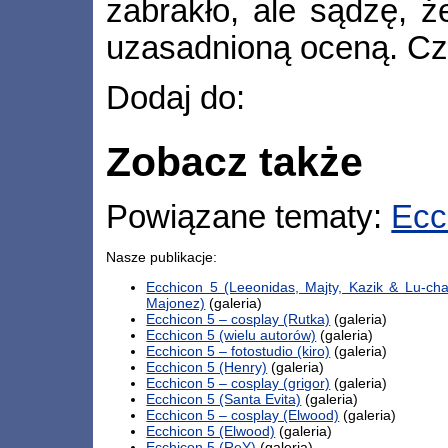
zabrakło, ale sądzę, ż
uzasadnioną oceną. Cz
Dodaj do:
Zobacz także
Powiązane tematy:
Ecc
Nasze publikacje:
Ecchicon 5 (Leeonidas, Majty, Kazik & Lu-c
Majonez)
(galeria)
Ecchicon 5 – cosplay (Rutka)
(galeria)
Ecchicon 5 (wielu autorów)
(galeria)
Ecchicon 5 – fotostudio (kiro)
(galeria)
Ecchicon 5 (Henry)
(galeria)
Ecchicon 5 – cosplay (grigor)
(galeria)
Ecchicon 5 (Santa Evita)
(galeria)
Ecchicon 5 – cosplay (Elwood)
(galeria)
Ecchicon 5 (Elwood)
(galeria)
Ecchicon 5 (ReY)
(galeria)