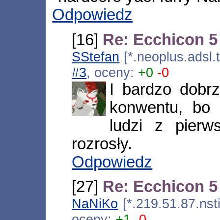
Odpowiedz
[16]
Re: Ecchicon 5
SStefan
[*.neoplus.adsl.
#3
, oceny:
+0
-0
I bardzo dobr
konwentu, bo 
ludzi z pierw
rozrosły.
Odpowiedz
[27]
Re: Ecchicon 5
NaNiKo
[*.219.51.87.nst
oceny:
+1
-0