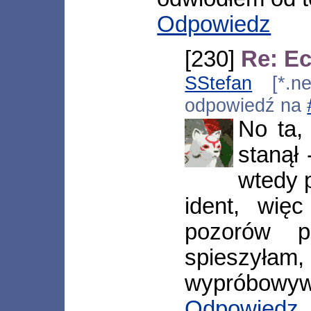
Odpowiedz
[230]
Re: Ec
SStefan
[*.neo
odpowiedź na
No ta,
stanął
wtedy 
ident, wię
pozorów p
spieszył
wypróbowywa
Odpowiedz