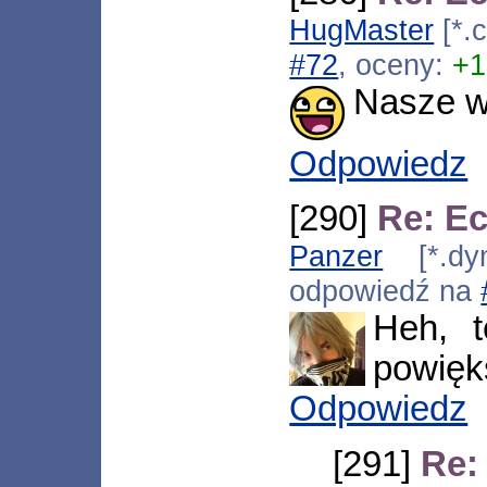
HugMaster
[*.
#72
, oceny:
+1
Nasze w
Odpowiedz
[290]
Re: Ec
Panzer
[*.dyn
odpowiedź na
Heh, t
powięk
Odpowiedz
[291]
Re: