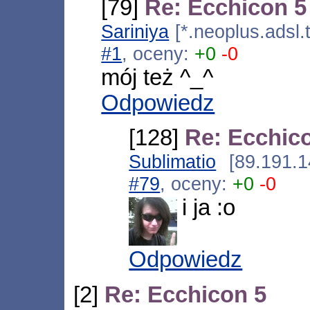
[79]
Re: Ecchicon 5
Sariniya
[*.neoplus.adsl.
#1
, oceny:
+0
-0
mój też ^_^
Odpowiedz
[128]
Re: Ecchic
Sublimatio
[89.191.1
#79
, oceny:
+0
-0
i ja :o
Odpowiedz
[2]
Re: Ecchicon 5