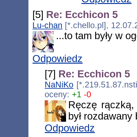
[5]
Re: Ecchicon 5
Lu-chan
[*.chello.pl], 12.07
...to tam były w og
Odpowiedz
[7]
Re: Ecchicon 5
NaNiKo
[*.219.51.87.nst
oceny:
+1
-0
Ręczę rączką,
był rozdawany 
Odpowiedz