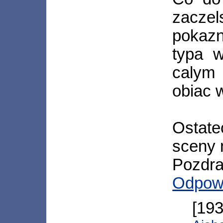
zacze
pokazn
typa w
calym
obiac 
Ostate
sceny 
Pozdra
Odpow
[19