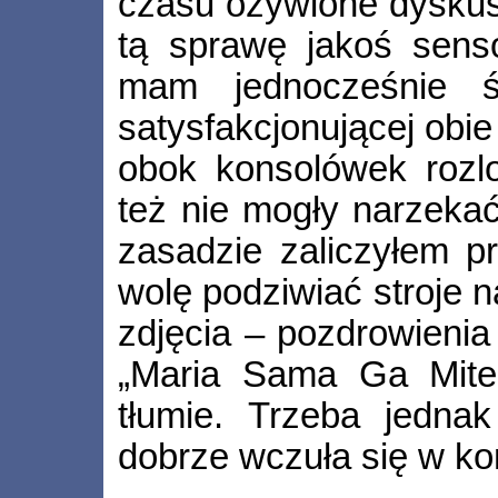
czasu ożywione dyskus
tą sprawę jakoś senso
mam jednocześnie ś
satysfakcjonującej obie
obok konsolówek rozl
też nie mogły narzeka
zasadzie zaliczyłem 
wolę podziwiać stroje na
zdjęcia – pozdrowienia
„Maria Sama Ga Mite
tłumie. Trzeba jedna
dobrze wczuła się w ko