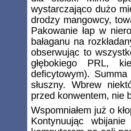
wystarczająco dużo mie
drodzy mangowcy, towa
Pakowanie łap w niero
bałaganu na rozkładany
obserwując to wszystk
głębokiego PRL, k
deficytowym). Summa 
słuszny. Wbrew niekt
przed konwentem, nie b
Wspomniałem już o kło
Kontynuując wbijanie