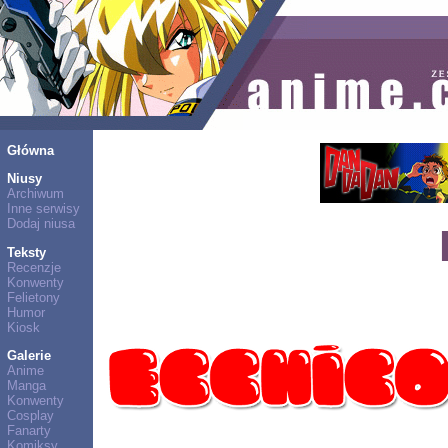
Główna
Niusy
Archiwum
Inne serwisy
Dodaj niusa
Teksty
Recenzje
Konwenty
Felietony
Humor
Kiosk
Galerie
Anime
Manga
Konwenty
Cosplay
Fanarty
Komiksy