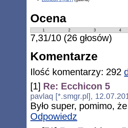
Ocena
1
2
3
4
7,31/10 (26 głosów)
Komentarze
Ilość komentarzy: 292
[1]
Re: Ecchicon 5
pavlaq [*.smgr.pl], 12.07.2
Było super, pomimo, że
Odpowiedz