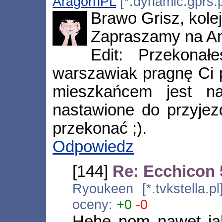
AragornPL
[*.dynamic.gprs.p
Brawo Grisz, kolej
Zapraszamy na Ani
Edit: Przekona
warszawiak pragnę Ci p
mieszkańcem jest na
nastawione do przyjez
przekonać ;).
Odpowiedz
[144]
Re: Ecchicon 
Ryoukeen [*.tvkstella.
oceny:
+0
-0
Hehe nom nawet jak