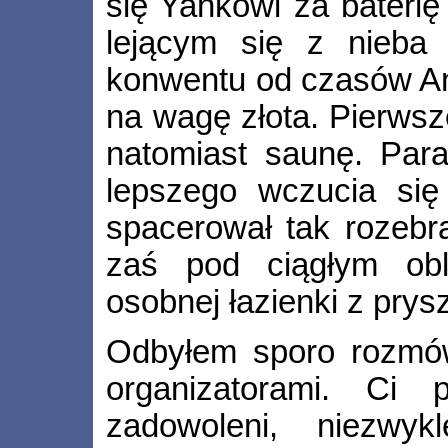
się Yankowi za baterię
lejącym się z nieba
konwentu od czasów An
na wagę złota. Pierwsz
natomiast saunę. Para
lepszego wczucia si
spacerował tak rozebra
zaś pod ciągłym obl
osobnej łazienki z prys
Odbyłem sporo rozmów
organizatorami. Ci 
zadowoleni, niezwy