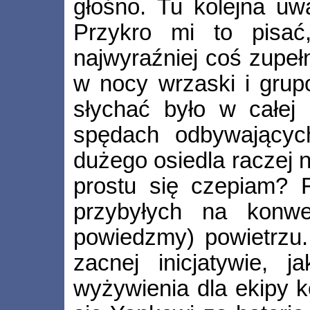
głośno. Tu kolejna uwa
Przykro mi to pisać
najwyraźniej coś zupeł
w nocy wrzaski i gru
słychać było w całej 
spędach odbywającyc
dużego osiedla raczej 
prostu się czepiam? 
przybyłych na konw
powiedzmy) powietrzu
zacnej inicjatywie, 
wyżywienia dla ekipy k