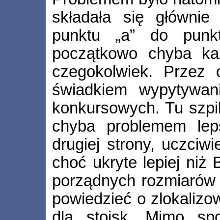
składała się głównie 
punktu „a” do punk
początkowo chyba ka
czegokolwiek. Przez 
świadkiem wypytywan
konkursowych. Tu szpil
chyba problemem lep
drugiej strony, uczciw
choć ukryte lepiej ni
porządnych rozmiarów 
powiedzieć o zlokalizo
dla stoisk. Mimo sp