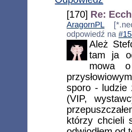
[170]
Re: Ecch
AragornPL
[*.neo
odpowiedź na
#15
Ależ Stef
tam ja o
mowa o 
przysłowiowym
sporo - ludzie 
(VIP, wystaw
przepuszczałem
którzy chcieli
odwiodłem od t