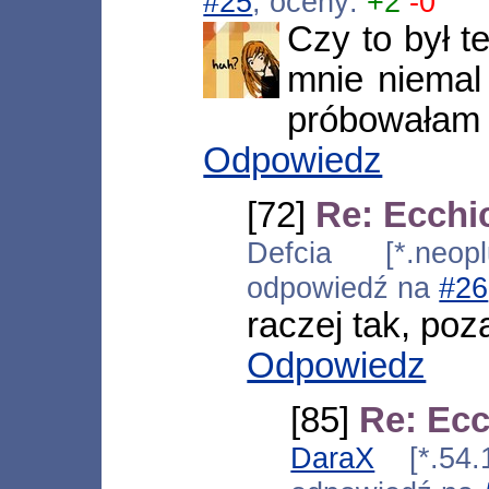
#25
, oceny:
+2
-0
Czy to był t
mnie niemal 
próbowałam 
Odpowiedz
[72]
Re: Ecchi
Defcia [*.neopl
odpowiedź na
#26
raczej tak, poz
Odpowiedz
[85]
Re: Ecc
DaraX
[*.54.1