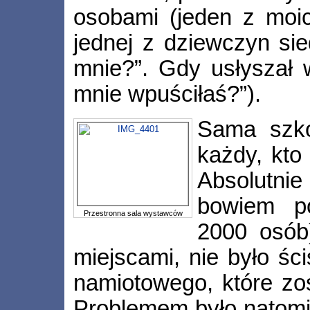
osobami (jeden z moi
jednej z dziewczyn sie
mnie?”. Gdy usłyszał 
mnie wpuściłaś?”).
Sama szko
każdy, kto
Absolutnie
bowiem po
Przestronna sala wystawców
2000 osób)
miejscami, nie było ś
namiotowego, które zos
Problemem było natomia