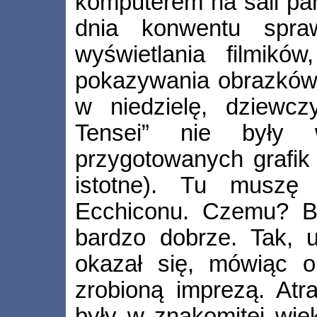
komputerem na sali pa
dnia konwentu spra
wyświetlania filmikó
pokazywania obrazków.
w niedzielę, dziewc
Tensei” nie były
przygotowanych grafik
istotne). Tu muszę
Ecchiconu. Czemu? Bo
bardzo dobrze. Tak, 
okazał się, mówiąc o
zrobioną imprezą. Atr
były w znakomitej więk