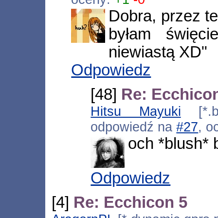
Dobra, przez t
byłam święci
niewiastą XD"
Odpowiedz
[48]
Re: Ecchico
Hitsu Mayuki
[*.bu
odpowiedź na
#27
, o
och *blush* 
Odpowiedz
[4]
Re: Ecchicon 5