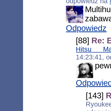
odpowiedź na
Multi
zabawa
Odpowiedz
[88]
Re: 
Hitsu Ma
14:23:41, 
pewn
Odpowie
[143]
R
Ryoukee