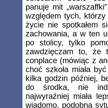
panuje mit „warszaffki
względem tych, którzy
życie nie spotkałem s
zachowania, a w ten up
po stolicy, tylko po
zawdzięczam to, że t
conplace (mówiąc z an
choć szkoła miała być
kilka godzin później,
do środka, nie in
najwyraźniej miała le
wiadomo, podobna sytu