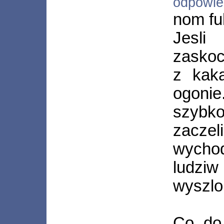
odpowi
nom fu
Jesli
zaskoc
z kak
ogoni
szybko
zaczel
wychod
ludziw
wyszlo 
Co do 