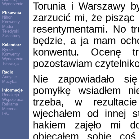
Torunia i Warszawy b
Wydarzenia
Plikownia
zarzucić mi, że pisząc 
Nihon
Konwenty
resentymentami. No t
Media
Teledyski
Zwiastuny
będzie, a ja mam ocho
Kalendarz
konwentu. Ocenę t
Rynek
Konwenty
Wydarzenia
pozostawiam czytelnik
Telewizja
Radio
Nie zapowiadało się
Audycje
Muzyka
pomyłkę wsiadłem ni
Informacje
Redakcja
trzeba, w rezultac
Współpraca
Reklama
Mecenat
wjechałem od innej s
IRC
hakiem zajęło mi do
obiecałem sobie coś