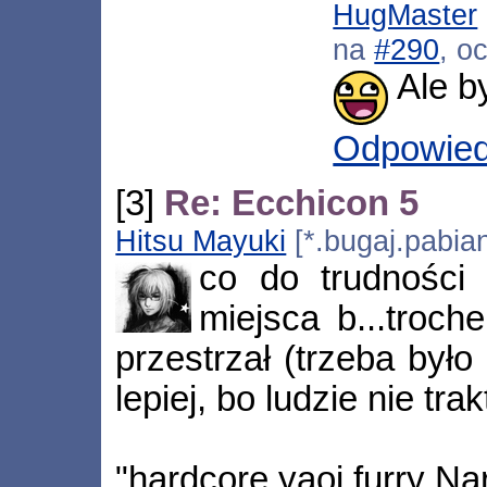
HugMaster
na
#290
, o
Ale b
Odpowie
[3]
Re: Ecchicon 5
Hitsu Mayuki
[*.bugaj.pabia
co do trudności
miejsca b...troch
przestrzał (trzeba był
lepiej, bo ludzie nie trak
"hardcore yaoi furry Na