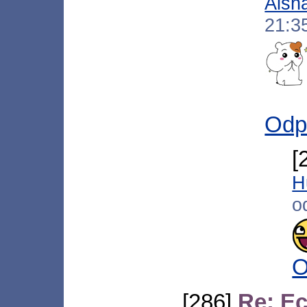
Aish
21:3
Odp
[
H
o
O
[286]
Re: Ec