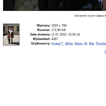
Jeśli jesteś na tym zdjęciu k
Wymiary:
1024 x 768
Rozmiar:
172,94 KB
Data dodania:
11.07.2010, 15:55:16
Wyświetleń:
4367
Użytkownicy:
Ayane™
,
d0nut
,
Delus
,
lili
,
Mai
,
Psycho
P