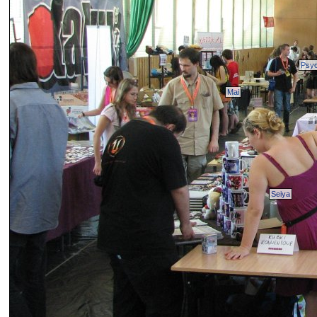
Psyc
Mai
Seiya