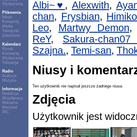
Albi~♥
,
Alexwith
,
Aya
Wydarzenia
Plikownia
chan
,
Frysbian
,
Himik
Nihon
Konwenty
Leo
,
Martwy Demon
Media
Teledyski
Zwiastuny
ReY
,
Sakura-chan07 
Kalendarz
Szajna.
,
Temi-san
,
Thok
Rynek
Konwenty
Wydarzenia
Telewizja
Niusy i komentar
Radio
Audycje
Muzyka
Ten użytkownik nie napisał jeszcze żadnego niusa.
Informacje
Redakcja
Zdjęcia
Współpraca
Reklama
Mecenat
IRC
Użytkownik jest widocz