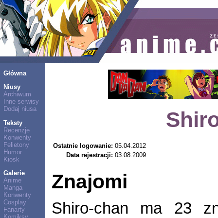
Główna
Niusy
Archiwum
Inne serwisy
Dodaj niusa
Shir
Teksty
Recenzje
Konwenty
Felietony
Ostatnie logowanie:
05.04.2012
Humor
Data rejestracji:
03.08.2009
Kiosk
Galerie
Znajomi
Anime
Manga
Konwenty
Cosplay
Shiro-chan ma 23 z
Fanarty
Komiksy