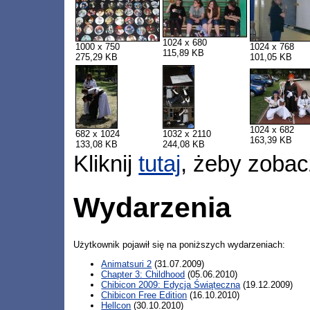
1024 x 680
1000 x 750
1024 x 768
115,89 KB
275,29 KB
101,05 KB
1024 x 682
682 x 1024
1032 x 2110
163,39 KB
133,08 KB
244,08 KB
Kliknij
tutaj
, żeby zobac
Wydarzenia
Użytkownik pojawił się na poniższych wydarzeniach:
Animatsuri 2
(31.07.2009)
Chapter 3: Childhood
(05.06.2010)
Chibicon 2009: Edycja Świąteczna
(19.12.2009)
Chibicon Free Edition
(16.10.2010)
Hellcon
(30.10.2010)