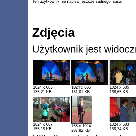
Ten użytkownik nie napisał jeszcze żadnego niusa.
Zdjęcia
Użytkownik jest widocz
1024 x 685
1024 x 685
1024 x 685
135,21 KB
151,01 KB
168,65 KB
1024 x 687
1024 x 683
768 x 1024
155,15 KB
156,74 KB
297,82 KB