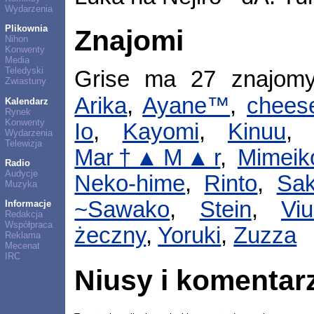
Wydarzenia
Plikownia
Znajomi
Nihon
Konwenty
Media
Teledyski
Grise ma 27 znajom
Zwiastuny
Arika
,
Ayane™
,
chees
Kalendarz
Rynek
Konwenty
Io
,
Kayomi
,
Kinuu
Wydarzenia
Telewizja
Mar†▲M▲r
,
Mimeik
Radio
Audycje
Neko-hime
,
Rinto
,
Sak
Muzyka
~Sawako
,
Stein
,
Vi
Informacje
Redakcja
Współpraca
żeczny
,
Yoruki
,
Zuzza
Reklama
Mecenat
IRC
Niusy i komentar