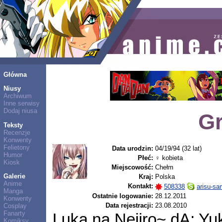
Główna
Niusy
Archiwum
Inne serwisy
Dodaj niusa
Gr
Teksty
Recenzje
Konwenty
Felietony
Data urodzin:
04/19/94 (32 lat)
Humor
Płeć:
♀ kobieta
Kiosk
Miejscowość:
Chełm
Galerie
Kraj:
Polska
Anime
Kontakt:
508338
arisu-s
Manga
Ostatnie logowanie:
28.12.2011
Konwenty
Data rejestracji:
23.08.2010
Cosplay
Fanarty
Luka na Nejiro~ dA: Yu
Komiksy