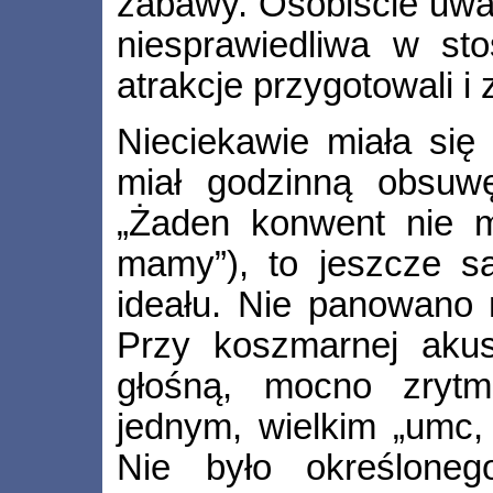
zabawy. Osobiście uważ
niesprawiedliwa w st
atrakcje przygotowali i
Nieciekawie miała się
miał godzinną obsuwę
„Żaden konwent nie m
mamy”), to jeszcze s
ideału. Nie panowano
Przy koszmarnej akus
głośną, mocno zryt
jednym, wielkim „umc,
Nie było określoneg