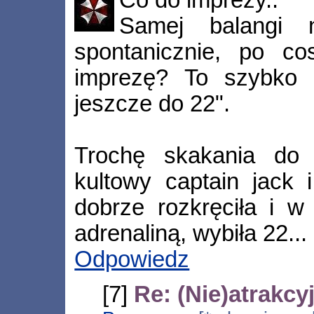
Co do imprezy..
Samej balangi 
spontanicznie, po c
imprezę? To szybko 
jeszcze do 22".
Trochę skakania do 
kultowy captain jack 
dobrze rozkręciła i 
adrenaliną, wybiła 22...
Odpowiedz
[7]
Re: (Nie)atrakc