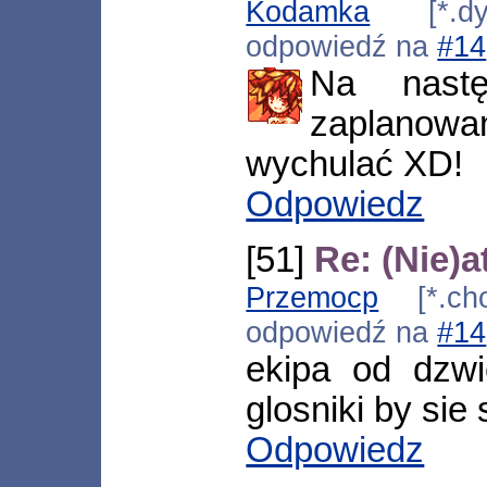
Kodamka
[*.dyna
odpowiedź na
#14
Na nast
zaplanowa
wychulać XD!
Odpowiedz
[51]
Re: (Nie)
Przemocp
[*.cho
odpowiedź na
#14
ekipa od dzwi
glosniki by sie
Odpowiedz