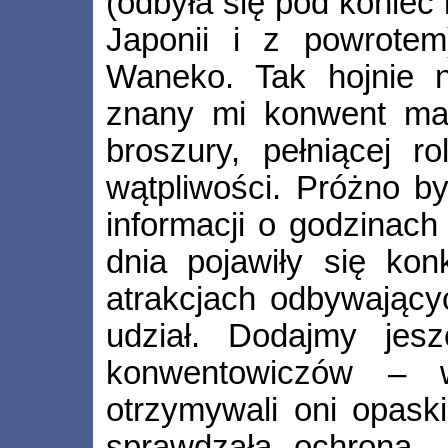
(odbyła się pod koniec 
Japonii i z powrote
Waneko. Tak hojnie 
znany mi konwent man
broszury, pełniącej r
wątpliwości. Próżno b
informacji o godzinach 
dnia pojawiły się kon
atrakcjach odbywający
udział. Dodajmy jesz
konwentowiczów – w
otrzymywali oni opask
sprawdzała ochrona. 