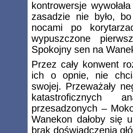
kontrowersje wywołała
zasadzie nie było, b
nocami po korytarzac
wypuszczone pierwszy
Spokojny sen na Wanek
Przez cały konwent ro
ich o opnie, nie chc
swojej. Przeważały ne
katastroficznych 
przesadzonych – Mokon
Wanekon dałoby się ur
brak doświadczenia głó