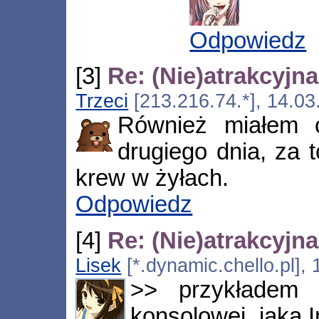
Odpowiedz
[3]
Re: (Nie)atrakcyjn
Trzeci
[213.216.74.*], 14.03
Również miałem c
drugiego dnia, za 
krew w żyłach.
Odpowiedz
[4]
Re: (Nie)atrakcyjn
Lisek
[*.dynamic.chello.pl],
>> przykładem j
konsolowej, jaką 