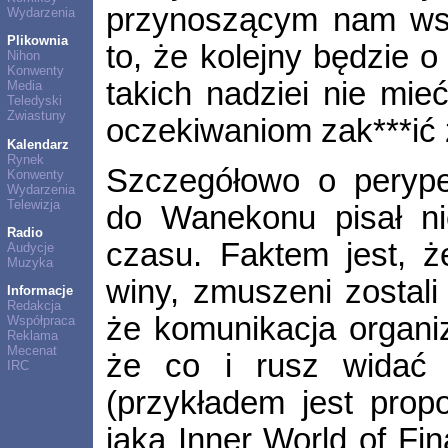
przynoszącym nam wst
Wydarzenia
Plikownia
to, że kolejny będzie o 
Nihon
Konwenty
takich nadziei nie mi
Media
Teledyski
Zwiastuny
oczekiwaniom zak***ić z
Kalendarz
Rynek
Szczegółowo o perype
Konwenty
Wydarzenia
Telewizja
do Wanekonu pisał ni
Radio
czasu. Faktem jest, ż
Audycje
Muzyka
winy, zmuszeni zostal
Informacje
Redakcja
że komunikacja organi
Współpraca
Reklama
Mecenat
że co i rusz widać b
IRC
(przykładem jest prop
jaką Inner World of Fi