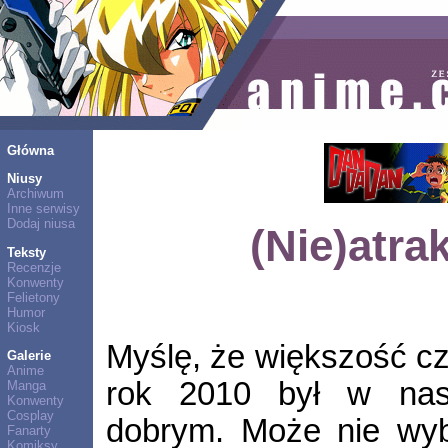
Główna
Niusy
Archiwum
Inne serwisy
Dodaj niusa
(Nie)atra
Teksty
Recenzje
Konwenty
Felietony
Humor
Kiosk
Myślę, że większość cz
Galerie
Anime
rok 2010 był w nas
Manga
Konwenty
Cosplay
dobrym. Może nie wyb
Fanarty
Komiksy