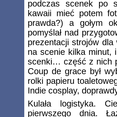
podczas scenek po sce
kawaii mieć potem fo
prawda?) a gołym ok
pomyślał nad przygoto
prezentacji strojów dla
na scenie kilka minut, 
scenki… część z nich 
Coup de grace był wyb
rolki papieru toaletoweg
Indie cosplay, doprawdy
Kulała logistyka. 
pierwszego dnia. Ł