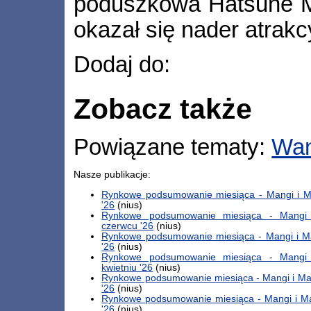
poduszkowa Hatsune Mi
okazał się nader atrakc
Dodaj do:
Zobacz także
Powiązane tematy:
Wa
Nasze publikacje:
Rynkowe podsumowanie miesiąca - Mangi i M
'26
(nius)
Rynkowe podsumowanie miesiąca - Mang
czerwcu '26
(nius)
Rynkowe podsumowanie miesiąca - Mangi i 
'26
(nius)
Rynkowe podsumowanie miesiąca - Mang
kwietniu '26
(nius)
Rynkowe podsumowanie miesiąca - Mangi i M
'26
(nius)
Rynkowe podsumowanie miesiąca - Mangi i M
'26
(nius)