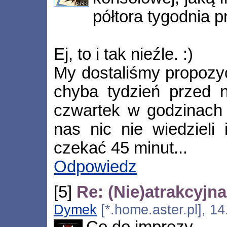
półtora tygodnia 
Ej, to i tak nieźle. :)
My dostaliśmy propozy
chyba tydzień przed n
czwartek w godzinach 
nas nic nie wiedzieli
czekać 45 minut...
Odpowiedz
[5]
Re: (Nie)atrakcyjn
Dymek
[*.home.aster.pl], 1