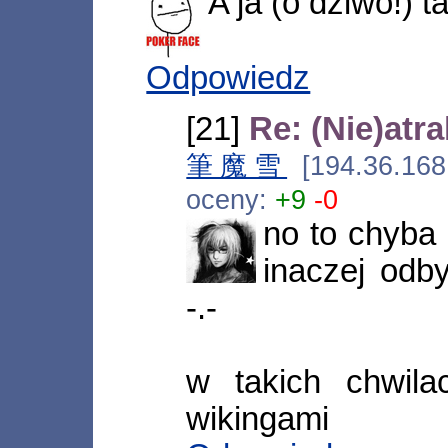
A ja (o dziwo!) t
Odpowiedz
[21]
Re: (Nie)atr
筆魔雪
[194.36.168
oceny:
+9
-0
no to chyba 
inaczej odb
-.-
w takich chwil
wikingami