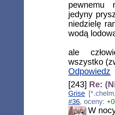
pewnemu m
jedyny prysz
niedzielę r
wodą lodowat
ale człowi
wszystko (z
Odpowiedz
[243]
Re: (N
Grise
[*.chelm
#36
, oceny:
+0
W nocy 