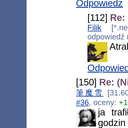
Odpowiedz
[112]
Re:
Filik
[*.neo
odpowiedź
Atra
Odpowie
[150]
Re: (N
筆魔雪
[31.60
#36
, oceny:
+1
ja tra
godzin