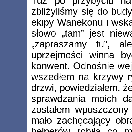
Tuż po przybyciu na 
zbliżyliśmy się do budy
ekipy Wanekonu i wska
słowo „tam” jest niew
„zapraszamy tu”, a
uprzejmości winna by
konwent. Odnośnie wej
wszedłem na krzywy ry
drzwi, powiedziałem, ż
sprawdzania moich da
zostałem wpuszczony
mało zachęcający obra
helperów robiła co 