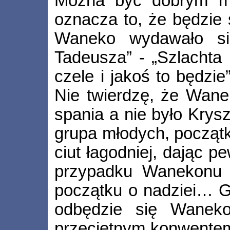
Można być dobrym m
oznacza to, że będzie 
Waneko wydawało si
Tadeusza” - „Szlachta
czele i jakoś to będzie
Nie twierdzę, że Wane
spania a nie było Kry
grupa młodych, począt
ciut łagodniej, dając p
przypadku Wanekonu j
początku o nadziei… G
odbędzie się Waneko
przeciętnym konwentem