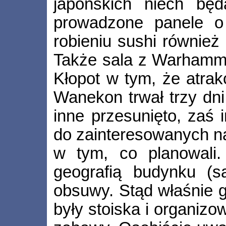
japońskich niech bę
prowadzone panele o 
robieniu sushi również
Także sala z Warhammer
Kłopot w tym, że atrak
Wanekon trwał trzy dni
inne przesunięto, zaś 
do zainteresowanych na 
w tym, co planowali.
geografią budynku (s
obsuwy. Stąd właśnie 
były stoiska i organiz