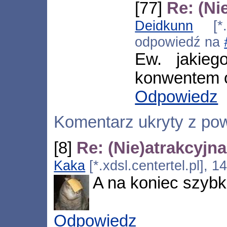
[77]
Re: (Ni
Deidkunn
[*.d
odpowiedź na
Ew. jakieg
konwentem o
Odpowiedz
Komentarz ukryty z po
[8]
Re: (Nie)atrakcyjn
Kaka
[*.xdsl.centertel.pl], 
A na koniec szybk
Odpowiedz