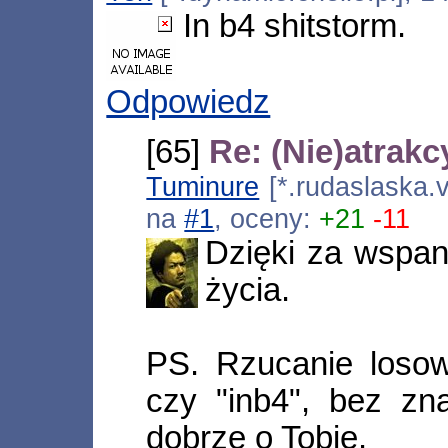
In b4 shitstorm.
Odpowiedz
[65]
Re: (Nie)atrak
Tuminure
[*.rudaslaska.v
na
#1
, oceny:
+21
-11
Dzięki za wspan
życia.
PS. Rzucanie losowy
czy "inb4", bez zn
dobrze o Tobie.