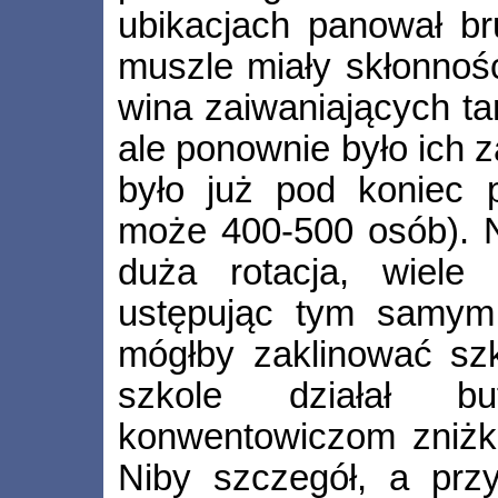
ubikacjach panował br
muszle miały skłonność
wina zaiwaniających tam
ale ponownie było ich z
było już pod koniec 
może 400-500 osób). 
duża rotacja, wiele
ustępując tym samym 
mógłby zaklinować sz
szkole działał bu
konwentowiczom zniżki
Niby szczegół, a prz