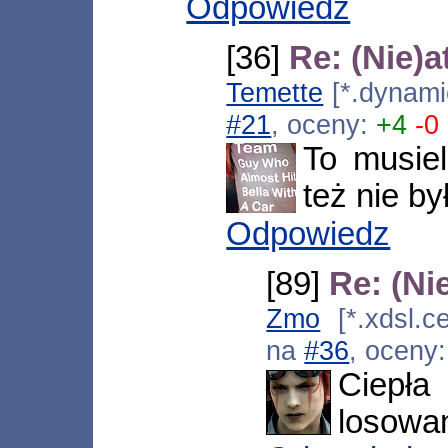
Odpowiedz
[36]
Re: (Nie)
Temette
[*.dynami
#21
, oceny:
+4
-0
To musiel
też nie by
Odpowiedz
[89]
Re: (Ni
Zmo
[*.xdsl.ce
na
#36
, oceny
Ciepła
losowan