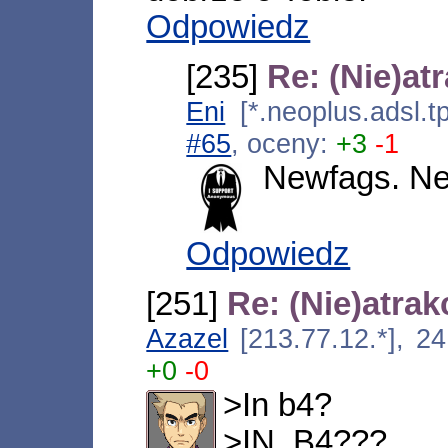
Odpowiedz
[235]
Re: (Nie)at
Eni
[*.neoplus.adsl.t
#65
, oceny:
+3
-1
Newfags. Ne
Odpowiedz
[251]
Re: (Nie)atra
Azazel
[213.77.12.*], 2
+0
-0
>In b4?
>IN_B4???