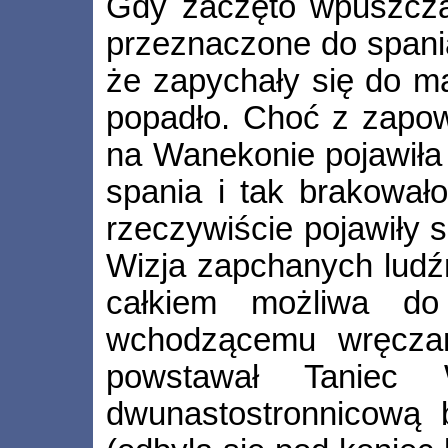
Gdy zaczęto wpuszczać
przeznaczone do spania
że zapychały się do ma
popadło. Choć z zapow
na Wanekonie pojawiła 
spania i tak brakował
rzeczywiście pojawiły 
Wizja zapchanych ludź
całkiem możliwa do
wchodzącemu wręczan
powstawał Taniec 
dwunastostronnicową b