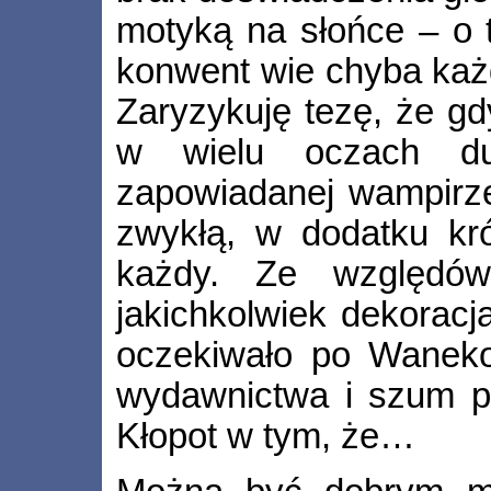
motyką na słońce – o 
konwent wie chyba każdy
Zaryzykuję tezę, że g
w wielu oczach duż
zapowiadanej wampirze
zwykłą, w dodatku kr
każdy. Ze względó
jakichkolwiek dekoracj
oczekiwało po Waneko
wydawnictwa i szum p
Kłopot w tym, że…