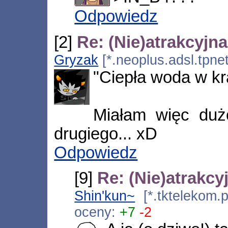
Odpowiedz
[2]
Re: (Nie)atrakcyjn
Gryzak
[*.neoplus.adsl.tpne
"Ciepła woda w kr
Miałam więc dużo
drugiego... xD
Odpowiedz
[9]
Re: (Nie)atrakc
Shin'kun~
[*.tktelekom.
oceny:
+7
-2