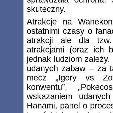
skuteczny.
Atrakcje na Wanekoni
ostatnimi czasy o fana
atrakcji ale dla tzw.
atrakcjami (oraz ich
jednak ludziom zależy.
udanych zabaw – za ta
mecz „Igory vs Zom
konwentu”, „Pokeco
wskazaniem udanych 
Hanami, panel o proce