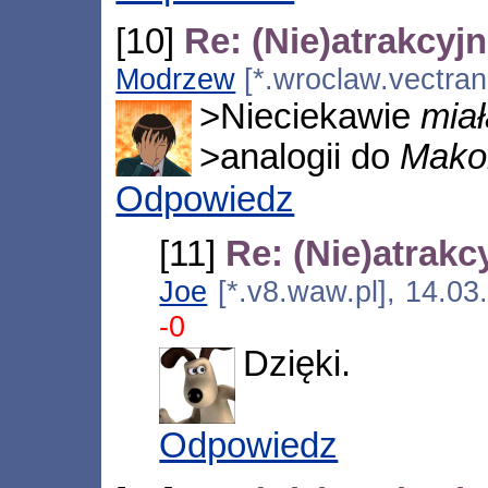
[10]
Re: (Nie)atrakcyj
Modrzew
[*.wroclaw.vectran
>Nieciekawie
miał
>analogii do
Mako
Odpowiedz
[11]
Re: (Nie)atrak
Joe
[*.v8.waw.pl], 14.0
-0
Dzięki.
Odpowiedz