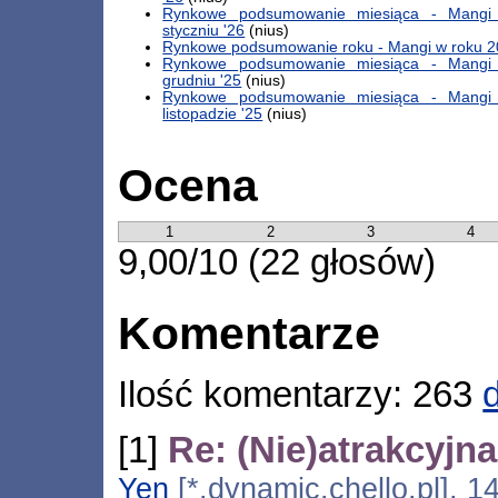
Rynkowe podsumowanie miesiąca - Mang
styczniu '26
(nius)
Rynkowe podsumowanie roku - Mangi w roku 
Rynkowe podsumowanie miesiąca - Mang
grudniu '25
(nius)
Rynkowe podsumowanie miesiąca - Mang
listopadzie '25
(nius)
Ocena
1
2
3
4
9,00/10 (22 głosów)
Komentarze
Ilość komentarzy: 263
[1]
Re: (Nie)atrakcyjn
Yen
[*.dynamic.chello.pl], 