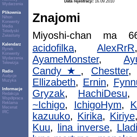
Data rejestracji:
16.09.2010
Wydarzenia
Plikownia
Znajomi
Nihon
Konwenty
Media
Teledyski
Miyoshi-chan ma 
Zwiastuny
Kalendarz
acidofilka
,
AlexRrR
Rynek
Konwenty
AyameMonster
,
Ay
Wydarzenia
Telewizja
Candy★
,
Chestter
Radio
Audycje
Ellizabeth
,
Ernin
,
Fynn
Muzyka
Informacje
Gryzak
,
HachiDesu
Redakcja
Współpraca
~Ichigo
,
IchigoHym
,
K
Reklama
Mecenat
IRC
kazuuko
,
Kirika
,
Kiriye
Kuu
,
lina inverse
,
Llad