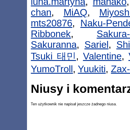
luna.martyna
,
manako
chan
,
MiAQ
,
Miyosh
mts20876
,
Naku-Pende
Ribbonek
,
Sakur
Sakuranna
,
Sariel
,
Sh
Tsuki 태민
,
Valentine
,
YumoTroll
,
Yuukiti
,
Zax
Niusy i komentar
Ten użytkownik nie napisał jeszcze żadnego niusa.