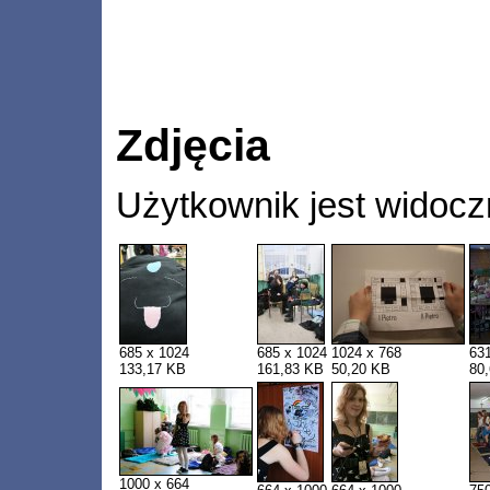
Zdjęcia
Użytkownik jest widocz
685 x 1024
685 x 1024
1024 x 768
63
133,17 KB
161,83 KB
50,20 KB
80
1000 x 664