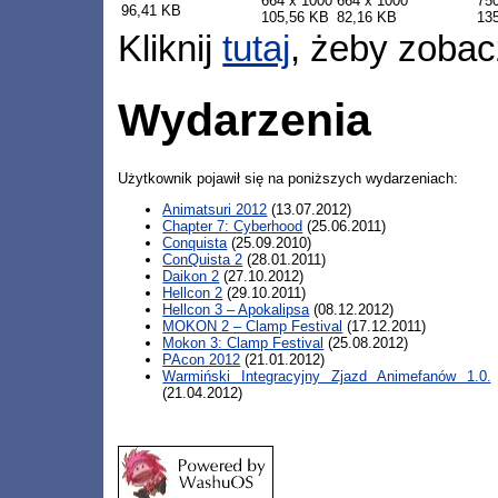
664 x 1000
664 x 1000
75
96,41 KB
105,56 KB
82,16 KB
13
Kliknij
tutaj
, żeby zobac
Wydarzenia
Użytkownik pojawił się na poniższych wydarzeniach:
Animatsuri 2012
(13.07.2012)
Chapter 7: Cyberhood
(25.06.2011)
Conquista
(25.09.2010)
ConQuista 2
(28.01.2011)
Daikon 2
(27.10.2012)
Hellcon 2
(29.10.2011)
Hellcon 3 – Apokalipsa
(08.12.2012)
MOKON 2 – Clamp Festival
(17.12.2011)
Mokon 3: Clamp Festival
(25.08.2012)
PAcon 2012
(21.01.2012)
Warmiński Integracyjny Zjazd Animefanów 1.0.
(21.04.2012)