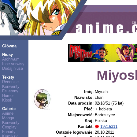
Główna
Niusy
Archiwum
Inne serwisy
Dodaj niusa
Miyos
Teksty
Recenzje
Konwenty
Felietony
Imię:
Miyoshi
Humor
Nazwisko:
chan
Kiosk
Data urodzin:
02/18/51 (75 lat)
Galerie
Płeć:
♀ kobieta
Anime
Miejscowość:
Bartoszyce
Manga
Kraj:
Polska
Konwenty
Kontakt:
19216311
Cosplay
Fanarty
Ostatnie logowanie:
20.10.2011
Komiksy