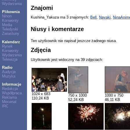
Wydarzenia
Znajomi
Plikownia
Nihon
Kushina_Yakuza ma 3 znajomych:
Bell
,
Nayaki
,
NinaAnim
Konwenty
Media
Niusy i komentarze
Teledyski
Zwiastuny
Ten użytkownik nie napisał jeszcze żadnego niusa.
Kalendarz
Rynek
Zdjęcia
Konwenty
Wydarzenia
Telewizja
Użytkownik jest widoczny na 39 zdjęciach:
Radio
Audycje
Muzyka
Informacje
Redakcja
Współpraca
1024 x 683
750 x 1000
1000 x 750
Reklama
110,24 KB
52,24 KB
46,11 KB
Mecenat
IRC