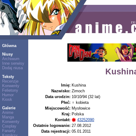
Główna
Niusy
Archiwum
Inne serwisy
Dodaj niusa
Kushin
Teksty
Recenzje
Imię:
Kushina
Konwenty
Felietony
Nazwisko:
Zimoch
Humor
Data urodzin:
10/10/94 (32 lat)
Kiosk
Płeć:
♀ kobieta
Galerie
Miejscowość:
Mysłowice
Anime
Kraj:
Polska
Manga
Kontakt:
43252090
Konwenty
Ostatnie logowanie:
27.08.2012
Cosplay
Fanarty
Data rejestracji:
05.01.2011
Komiksy