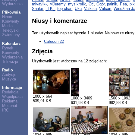
Wydarzenia
miyavik-
,
MJeremy
,
mysikrolik
,
Oć
,
Ogór
,
palnik
,
Pea
,
pi
Snake
,
_TK_
,
top-chan
,
Uzu
,
Valkiria
,
Vulcan
,
Wiedźma J
Plikownia
Nihon
Niusy i komentarze
Konwenty
Media
Teledyski
Ten użytkownik napisał łącznie 1 niusów. Najnowsze niusy
Zwiastuny
Cafecon 22
Kalendarz
Rynek
Zdjęcia
Konwenty
Wydarzenia
Użytkownik jest widoczny na 12 zdjęciach:
Telewizja
Radio
Audycje
Muzyka
Informacje
Redakcja
1000 x 664
Współpraca
1000 x 3409
1500 x 1992
539,91 KB
Reklama
631,93 KB
982,88 KB
Mecenat
IRC
1024 x 685
1024 x 685