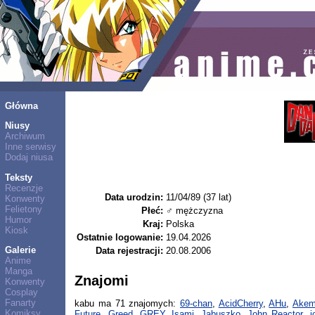
Główna
Niusy
Archiwum
Inne serwisy
Dodaj niusa
Teksty
Recenzje
Data urodzin:
11/04/89 (37 lat)
Konwenty
Felietony
Płeć:
♂ mężczyzna
Humor
Kraj:
Polska
Kiosk
Ostatnie logowanie:
19.04.2026
Galerie
Data rejestracji:
20.08.2006
Anime
Manga
Znajomi
Konwenty
Cosplay
Fanarty
kabu ma 71 znajomych:
69-chan
,
AcidCherry
,
AHu
,
Akem
Komiksy
Future
,
Greed
,
GREY
,
Isami
,
Jabuszko
,
John Reactor
,
j