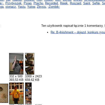
ka~
,
Przybyszek
,
Psiaq
,
Ptachu
,
Recorded
,
Rieek
,
Ruszard
,
Saint
,
SeNe
,
S
aga
,
xionacz
,
Yasiu
,
Yulow
,
Zbysiu
,
-Zombik-
:
Ten użytkownik napisał łącznie 1 komentarzy
Re: B-4nishment – dojazd, konkurs rysu
332 x 500
1000 x 2423
393,53 KB
659,62 KB