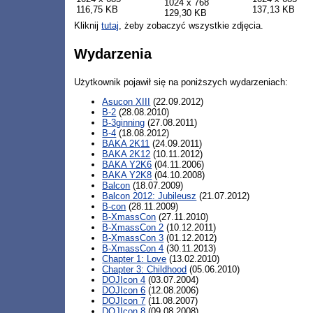
1024 x 768
116,75 KB
137,13 KB
129,30 KB
Kliknij
tutaj
, żeby zobaczyć wszystkie zdjęcia.
Wydarzenia
Użytkownik pojawił się na poniższych wydarzeniach:
Asucon XIII
(22.09.2012)
B-2
(28.08.2010)
B-3ginning
(27.08.2011)
B-4
(18.08.2012)
BAKA 2K11
(24.09.2011)
BAKA 2K12
(10.11.2012)
BAKA Y2K6
(04.11.2006)
BAKA Y2K8
(04.10.2008)
Balcon
(18.07.2009)
Balcon 2012: Jubileusz
(21.07.2012)
B-con
(28.11.2009)
B-XmassCon
(27.11.2010)
B-XmassCon 2
(10.12.2011)
B-XmassCon 3
(01.12.2012)
B-XmassCon 4
(30.11.2013)
Chapter 1: Love
(13.02.2010)
Chapter 3: Childhood
(05.06.2010)
DOJIcon 4
(03.07.2004)
DOJIcon 6
(12.08.2006)
DOJIcon 7
(11.08.2007)
DOJIcon 8
(09.08.2008)