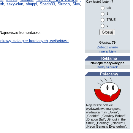
Czy jesteś botem?
eth
,
sexy-cian
,
shappi
,
Sherin33
,
Sirroco
,
Sivy
,
tak
1
TRUE
y
. Najnowsze komentarze:
nkowy, sala gier karcianych, wejściówki
Głosów:
79
Zobacz wyniki
Inne ankiety
Reklama
Naklejki motywacyjne
Dodaj sznurek
Polecamy
Najstarsze polskie
wydawnictwo mangowe,
wydawca m.in. „Akira”,
„Chobits”, „Cowboy Bebop”,
„Dragon Ball”, „Ghost in the
Shell”, „Hellsing”, „Naruto” i
„Neon Genesis Evangelion”.