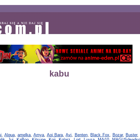
kabu
i
,
Alqua
,
amelka
,
Amya
,
Aoi Bara
,
Avi
,
Benten
,
Black Fox
,
Bozar
,
Buster
olik
,
Jui
,
KaBoo
,
Kitsune
,
Koji
,
Kolarz
,
Lort
,
Luysa
,
M4r10
,
MAGUSdeadso