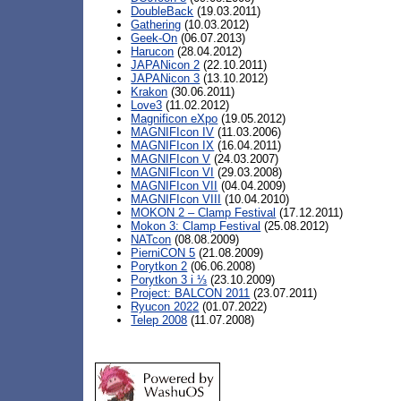
DoubleBack
(19.03.2011)
Gathering
(10.03.2012)
Geek-On
(06.07.2013)
Harucon
(28.04.2012)
JAPANicon 2
(22.10.2011)
JAPANicon 3
(13.10.2012)
Krakon
(30.06.2011)
Love3
(11.02.2012)
Magnificon eXpo
(19.05.2012)
MAGNIFIcon IV
(11.03.2006)
MAGNIFIcon IX
(16.04.2011)
MAGNIFIcon V
(24.03.2007)
MAGNIFIcon VI
(29.03.2008)
MAGNIFIcon VII
(04.04.2009)
MAGNIFIcon VIII
(10.04.2010)
MOKON 2 – Clamp Festival
(17.12.2011)
Mokon 3: Clamp Festival
(25.08.2012)
NATcon
(08.08.2009)
PierniCON 5
(21.08.2009)
Porytkon 2
(06.06.2008)
Porytkon 3 i ⅓
(23.10.2009)
Project: BALCON 2011
(23.07.2011)
Ryucon 2022
(01.07.2022)
Telep 2008
(11.07.2008)