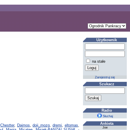
Użytkownik
na stałe
Zarejestruj się
Szukacz
Radio
Słuchaj
Ankieta
,
Chestter
,
Dajmos
,
doji_mozg
,
dremi
,
eltomas
,
Joe
ul
,
Mania
,
Micatee
,
Misiek-BANZAI SUSHI
,
-