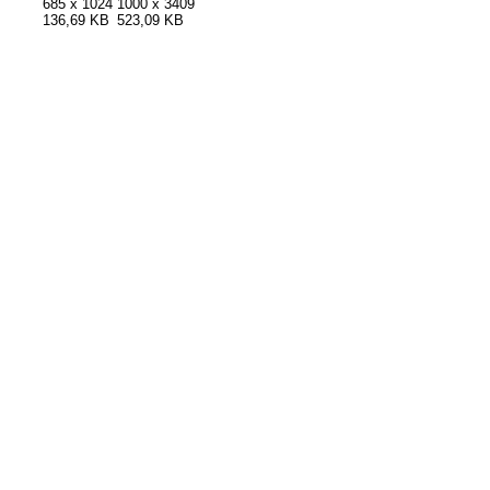
685 x 1024
1000 x 3409
136,69 KB
523,09 KB