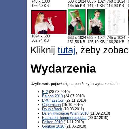
748 x 1000
683 x 1024
683 x 1024
768 x 1024
186,40 KB
185,55 KB
141,21 KB
116,93 KB
1024 x 683
683 x 1024
683 x 1024
745 x 1024
302,74 KB
151,56 KB
125,19 KB
166,20 KB
Kliknij
tutaj
, żeby zobac
Wydarzenia
Użytkownik pojawił się na poniższych wydarzeniach:
B-2
(28.08.2010)
Balcon 2010
(24.07.2010)
B-XmassCon
(27.11.2010)
Copernicon
(15.10.2010)
DoubleBack
(19.03.2011)
Dzień Kwitnącej Wiśni 2010
(11.09.2010)
Ecchicon: 5ummer 5pecial
(09.07.2010)
Falkon 2010
(11.11.2010)
Grojkon 2010
(21.05.2010)