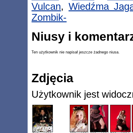
Vulcan
,
Wiedźma Jag
Zombik-
Niusy i komentar
Ten użytkownik nie napisał jeszcze żadnego niusa.
Zdjęcia
Użytkownik jest widocz