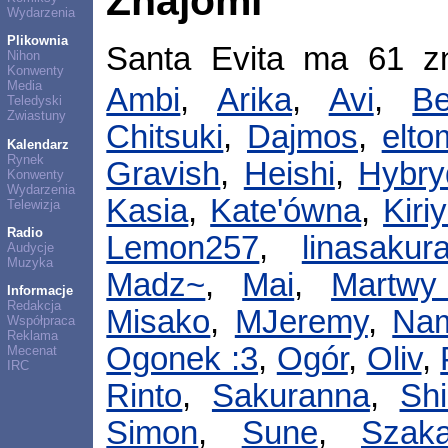
Znajomi
Wydarzenia
Plikownia
Santa Evita ma 61 z
Nihon
Konwenty
Media
Ambi
,
Arika
,
Avi
,
Be
Teledyski
Zwiastuny
Chitsuki
,
Dajmos
,
elto
Kalendarz
Rynek
Gravish
,
Heishi
,
Hybry
Konwenty
Wydarzenia
Kasia
,
Kate'ówna
,
Kiri
Telewizja
Radio
Lemon257
,
linasakur
Audycje
Muzyka
Madz~
,
Mai
,
Martw
Informacje
Redakcja
Misako
,
MJeremy
,
Na
Współpraca
Reklama
Ogonek :3
,
Ogór
,
Oliv
,
Mecenat
IRC
Rinto
,
Sakuranna
,
Shi
Simon
,
Sune
,
Szaka