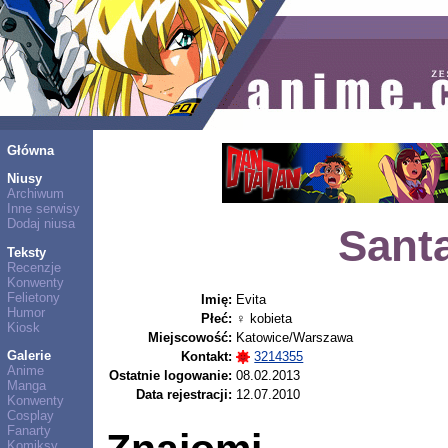
Główna
Niusy
Archiwum
Inne serwisy
Dodaj niusa
Santa
Teksty
Recenzje
Konwenty
Felietony
Imię:
Evita
Humor
Płeć:
♀ kobieta
Kiosk
Miejscowość:
Katowice/Warszawa
Galerie
Kontakt:
3214355
Anime
Ostatnie logowanie:
08.02.2013
Manga
Data rejestracji:
12.07.2010
Konwenty
Cosplay
Fanarty
Komiksy