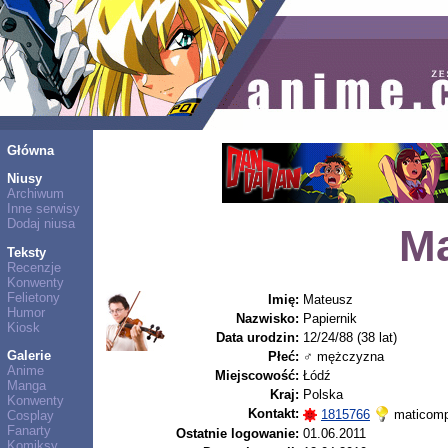
Główna
Niusy
Archiwum
Inne serwisy
Dodaj niusa
Ma
Teksty
Recenzje
Konwenty
Felietony
Imię:
Mateusz
Humor
Nazwisko:
Papiernik
Kiosk
Data urodzin:
12/24/88 (38 lat)
Galerie
Płeć:
♂ mężczyzna
Anime
Miejscowość:
Łódź
Manga
Kraj:
Polska
Konwenty
Kontakt:
1815766
maticom
Cosplay
Fanarty
Ostatnie logowanie:
01.06.2011
Komiksy