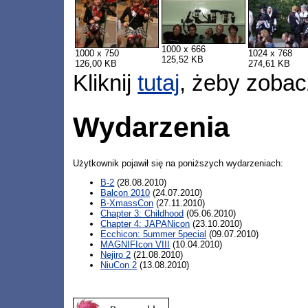
1000 x 666
1000 x 750
1024 x 768
125,52 KB
126,00 KB
274,61 KB
Kliknij
tutaj
, żeby zobac
Wydarzenia
Użytkownik pojawił się na poniższych wydarzeniach:
B-2
(28.08.2010)
Balcon 2010
(24.07.2010)
B-XmassCon
(27.11.2010)
Chapter 3: Childhood
(05.06.2010)
Chapter 4: JAPANicon
(23.10.2010)
Ecchicon: 5ummer 5pecial
(09.07.2010)
MAGNIFIcon VIII
(10.04.2010)
Nejiro 2
(21.08.2010)
NiuCon 2
(13.08.2010)