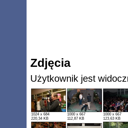
Zdjęcia
Użytkownik jest widocz
1024 x 684
1000 x 667
1000 x 667
220,34 KB
112,87 KB
123,63 KB