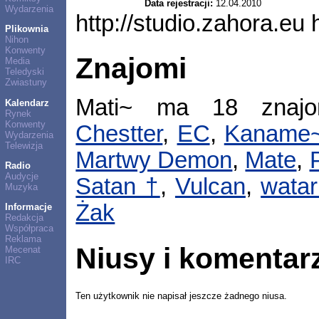
Data rejestracji:
12.04.2010
Wydarzenia
http://studio.zahora.eu
Plikownia
Nihon
Konwenty
Znajomi
Media
Teledyski
Zwiastuny
Mati~ ma 18 znaj
Kalendarz
Rynek
Konwenty
Chestter
,
EC
,
Kaname
Wydarzenia
Telewizja
Martwy Demon
,
Mate
,
Radio
Audycje
Satan †
,
Vulcan
,
watar
Muzyka
Żak
Informacje
Redakcja
Współpraca
Reklama
Niusy i komentar
Mecenat
IRC
Ten użytkownik nie napisał jeszcze żadnego niusa.