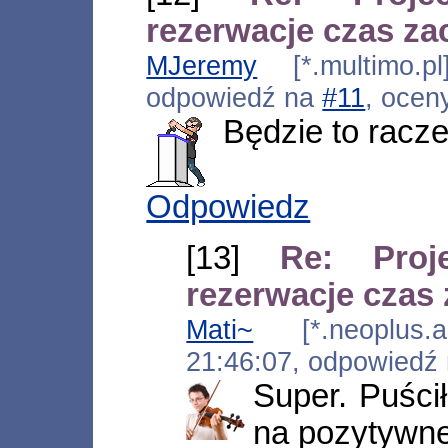
rezerwacje czas za
MJeremy
[*.multimo.pl
odpowiedź na
#11
, ocen
Będzie to racze
Odpowiedz
[13]
Re: Pro
rezerwacje czas
Mati~
[*.neoplus.ad
21:46:07, odpowiedź
Super. Puścił
na pozytywne 