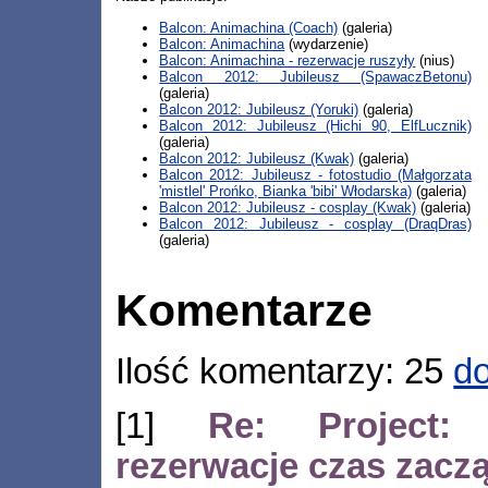
Balcon: Animachina (Coach)
(galeria)
Balcon: Animachina
(wydarzenie)
Balcon: Animachina - rezerwacje ruszyły
(nius)
Balcon 2012: Jubileusz (SpawaczBetonu)
(galeria)
Balcon 2012: Jubileusz (Yoruki)
(galeria)
Balcon 2012: Jubileusz (Hichi 90, ElfLucznik)
(galeria)
Balcon 2012: Jubileusz (Kwak)
(galeria)
Balcon 2012: Jubileusz - fotostudio (Małgorzata
'mistlel' Prońko, Bianka 'bibi' Włodarska)
(galeria)
Balcon 2012: Jubileusz - cosplay (Kwak)
(galeria)
Balcon 2012: Jubileusz - cosplay (DraqDras)
(galeria)
Komentarze
Ilość komentarzy: 25
do
[1]
Re: Project
rezerwacje czas zacz