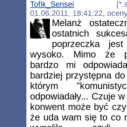
Tofik_Sensei
[*.swietoch
01.06.2011, 18:41:22, ocen
Melanż ostatec
ostatnich sukce
poprzeczka jes
wysoko. Mimo że po
bardzo mi odpowiada
bardziej przystępna do
którym "komunisty
odpowiadały... Czuje w 
konwent może być czy
że uda wam się to co n