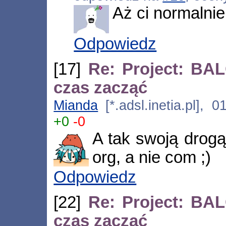
Aż ci normalni
Odpowiedz
[17]
Re: Project: BA
czas zacząć
Mianda
[*.adsl.inetia.pl], 
+0
-0
A tak swoją drogą
org, a nie com ;)
Odpowiedz
[22]
Re: Project: BA
czas zacząć