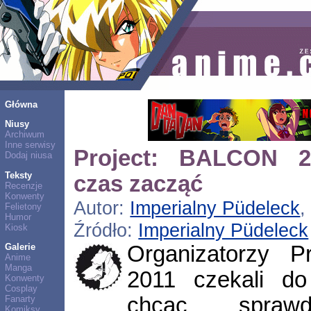
Główna
Niusy
Archiwum
Inne serwisy
Project: BALCON 2
Dodaj niusa
Teksty
czas zacząć
Recenzje
Konwenty
Autor:
Imperialny Püdeleck
,
Felietony
Humor
Źródło:
Imperialny Püdeleck
Kiosk
Organizatorzy P
Galerie
Anime
Manga
2011 czekali do 
Konwenty
Cosplay
chcąc sprawd
Fanarty
Komiksy