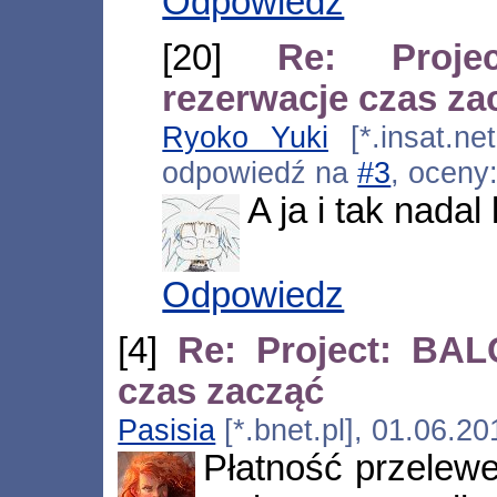
Odpowiedz
[20]
Re: Proj
rezerwacje czas za
Ryoko Yuki
[*.insat.net
odpowiedź na
#3
, oceny
A ja i tak nadal 
Odpowiedz
[4]
Re: Project: BAL
czas zacząć
Pasisia
[*.bnet.pl], 01.06.2
Płatność przelew