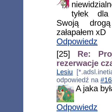
niewidzial
tyłek dla 
Swoją drog
załapałem xD
Odpowiedz
[25]
Re: Pr
rezerwacje cz
Lesiu
[*.adsl.inet
odpowiedź na
#16
A jaka by
Odpowiedz