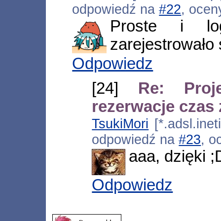
odpowiedź na
#22
, ocen
Proste i lo
zarejestrowało 
Odpowiedz
[24]
Re: Pro
rezerwacje czas
TsukiMori
[*.adsl.inet
odpowiedź na
#23
, o
aaa, dzięki ;
Odpowiedz