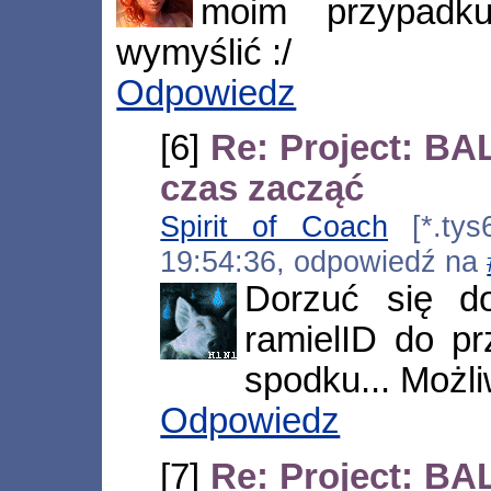
moim przypadku
wymyślić :/
Odpowiedz
[6]
Re: Project: BA
czas zacząć
Spirit of Coach
[*.tys6
19:54:36, odpowiedź na
Dorzuć się d
ramielID do pr
spodku... Możli
Odpowiedz
[7]
Re: Project: BA