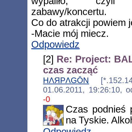
wypaliło, czyl
zabawy/koncertu.
Co do atrakcji powiem 
-Macie mój miecz.
Odpowiedz
[2]
Re: Project: BA
czas zacząć
HΛЯPΛGŌN
[*.152.140.
01.06.2011, 19:26:10, 
-0
Czas podnieś 
na Tyskie. Alko
Odpowiedz