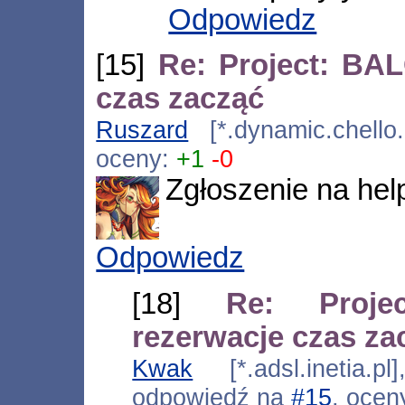
Odpowiedz
[15]
Re: Project: BA
czas zacząć
Ruszard
[*.dynamic.chello.
oceny:
+1
-0
Zgłoszenie na hel
Odpowiedz
[18]
Re: Proj
rezerwacje czas za
Kwak
[*.adsl.inetia.p
odpowiedź na
#15
, ocen