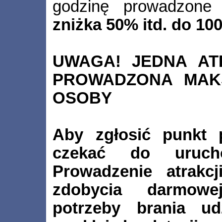
godzinę prowadzon
zniżka 50% itd. do 10
UWAGA! JEDNA AT
PROWADZONA MAKS
OSOBY
Aby zgłosić punkt 
czekać do uruchom
Prowadzenie atrakc
zdobycia darmowe
potrzeby brania ud