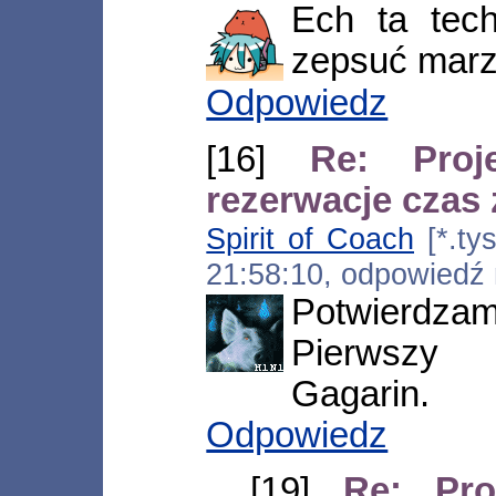
Ech ta tec
zepsuć marz
Odpowiedz
[16]
Re: Pro
rezerwacje czas
Spirit of Coach
[*.tys
21:58:10, odpowiedź
Potwierdzam
Pierwszy
Gagarin.
Odpowiedz
[19]
Re: Pr