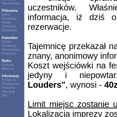
Wydarzenia
uczestników. Właś
Plikownia
informacja, iż dziś 
Nihon
Konwenty
Media
rezerwacje.
Teledyski
Zwiastuny
Kalendarz
Rynek
Tajemnicę przekazał n
Konwenty
Wydarzenia
znany, anonimowy infor
Telewizja
Radio
Koszt wejściówki na fe
Audycje
Muzyka
jedyny i niepowt
Informacje
Redakcja
Louders"
, wynosi -
40z
Współpraca
Reklama
Mecenat
IRC
Limit miejsc zostanie 
Lokalizacja imprezy zo