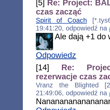
[5]
Re: Project: BA
czas zacząć
Spirit of Coach
[*.tys6
19:41:20, odpowiedź na
Ale dają +1 do 
Odpowiedz
[14]
Re: Proj
rezerwacje czas za
Vranz the Blighted [21
21:49:06, odpowiedź na
Nananananananan