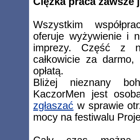
Ciężka praca zawsze j
Wszystkim współprac
oferuje wyżywienie i 
imprezy. Część z n
całkowicie za darmo,
opłatą.
Bliżej nieznany bo
KaczorMen jest osobą
zgłaszać
w sprawie otr
mocy na festiwalu Pro