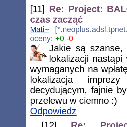
[11]
Re: Project: BA
czas zacząć
Mati~
[*.neoplus.adsl.tpnet
oceny:
+0
-0
Jakie są szanse, 
lokalizacji nastąp
wymaganych na wpłatę
lokalizacja imprez
decydującym, fajnie b
przelewu w ciemno :)
Odpowiedz
[12]
Re: Proj