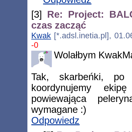
[3]
Re: Project: BAL
czas zacząć
Kwak
[*.adsl.inetia.pl], 01
-0
Wolałbym KwakMa
Tak, skarbeńki, po
koordynujemy ekipę 
powiewająca peler
wymagane :)
Odpowiedz