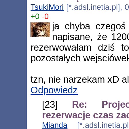
TsukiMori
[*.adsl.inetia.pl],
+0
-0
ja chyba czegoś 
napisane, że 1200
rezerwowałam dziś to
pozostałych wejsciówe
tzn, nie narzekam xD ale
Odpowiedz
[23]
Re: Proj
rezerwacje czas za
Mianda
[*.adsl.inetia.