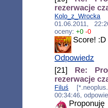
rezerwacje cz
Kolo_z_Wrocka
[*
01.06.2011, 22
oceny:
+0
-0
Score! :D
Odpowiedz
[21]
Re: Pr
rezerwacje cz
Filuś
[*.neoplus.a
00:34:46, odpowi
Proponu