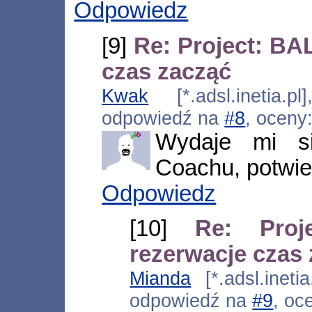
Odpowiedz
[9]
Re: Project: BA
czas zacząć
Kwak
[*.adsl.inetia.p
odpowiedź na
#8
, oceny
Wydaje mi si
Coachu, potwier
Odpowiedz
[10]
Re: Pro
rezerwacje czas
Mianda
[*.adsl.ineti
odpowiedź na
#9
, oc