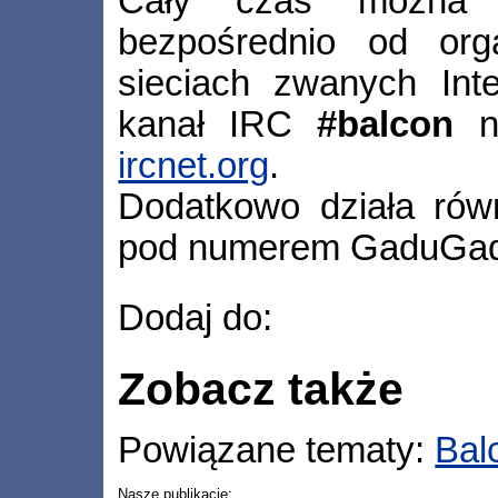
Cały czas można za
bezpośrednio od orga
sieciach zwanych Inte
kanał IRC
#balcon
na
ircnet.org
.
Dodatkowo działa równi
pod numerem GaduGa
Dodaj do:
Zobacz także
Powiązane tematy:
Bal
Nasze publikacje: