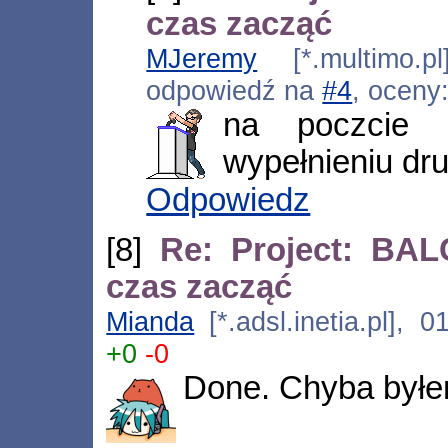
czas zacząć
MJeremy
[*.multimo.pl
odpowiedź na
#4
, oceny
na poczcie 
wypełnieniu dr
Odpowiedz
[8]
Re: Project: BAL
czas zacząć
Mianda
[*.adsl.inetia.pl], 
+0
-0
Done. Chyba byłe