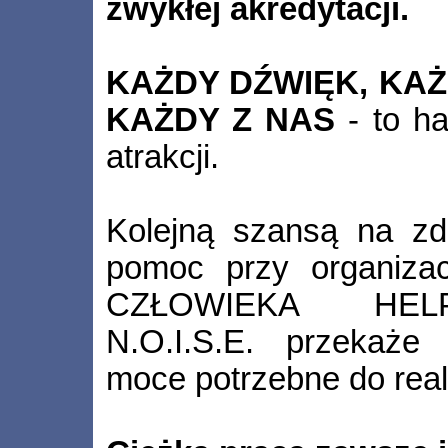
zwykłej akredytacji.
KAŻDY DŹWIĘK, KA
KAŻDY Z NAS
- to ha
atrakcji.
Kolejną szansą na zdo
pomoc przy organizacj
CZŁOWIEKA HELPE
N.O.I.S.E. przekaże
moce potrzebne do reali