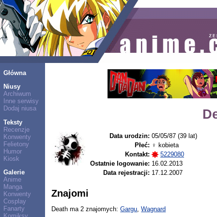
Główna
Niusy
Archiwum
Inne serwisy
Dodaj niusa
De
Teksty
Recenzje
Data urodzin:
05/05/87 (39 lat)
Konwenty
Felietony
Płeć:
♀ kobieta
Humor
Kontakt:
5229080
Kiosk
Ostatnie logowanie:
16.02.2013
Galerie
Data rejestracji:
17.12.2007
Anime
Manga
Znajomi
Konwenty
Cosplay
Fanarty
Death ma 2 znajomych:
Gargu
,
Wagnard
Komiksy