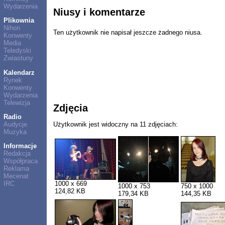
Wydarzenia
Niusy i komentarze
Plikownia
Nihon
Ten użytkownik nie napisał jeszcze żadnego niusa.
Konwenty
Media
Teledyski
Zwiastuny
Kalendarz
Rynek
Konwenty
Wydarzenia
Telewizja
Zdjęcia
Radio
Audycje
Użytkownik jest widoczny na 11 zdjęciach:
Muzyka
Informacje
Redakcja
Współpraca
Reklama
Mecenat
IRC
1000 x 669
1000 x 753
750 x 1000
124,82 KB
179,34 KB
144,35 KB