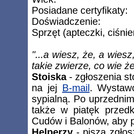
Posiadane certyfikaty:
Doświadczenie:
Sprzęt (apteczki, ciśnie
"...a wiesz, że, a wiesz
takie zwierze, co wie że
Stoiska
- zgłoszenia s
na jej
B-mail
. Wystaw
sypialną. Po uprzedni
także w piatęk przed
Cudów i Balonów, aby p
Helperzy
- piszą zgło