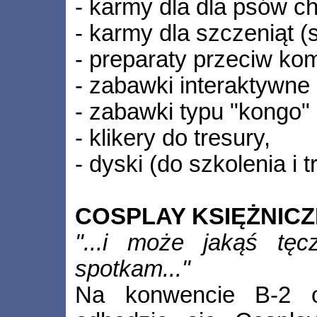
- karmy dla dla psów ch
- karmy dla szczeniąt (
- preparaty przeciw ko
- zabawki interaktywne d
- zabawki typu "kongo"
- klikery do tresury,
- dyski (do szkolenia i t
COSPLAY KSIĘŻNIC
"...i może jakąś tęc
spotkam..."
Na konwencie B-2 op