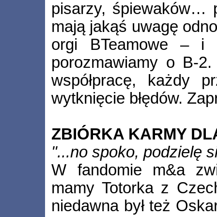
pisarzy, śpiewaków… p
mają jakąś uwagę odnoś
orgi BTeamowe – i s
porozmawiamy o B-2. 
współpracę, każdy pr
wytknięcie błędów. Zap
ZBIÓRKA KARMY DL
"...no spoko, podzielę 
W fandomie m&a zwie
mamy Totorka z Czech
niedawna był też Oskare