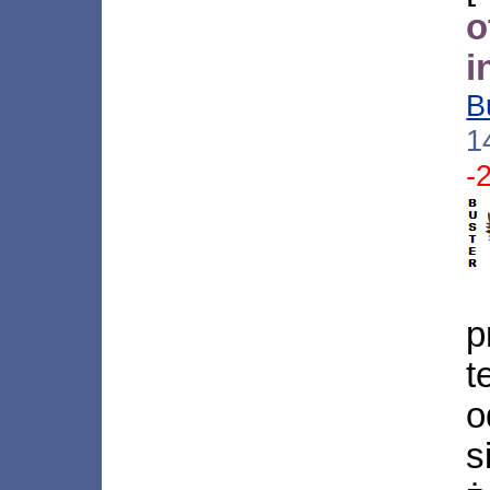
o
i
B
1
-
t
o
s