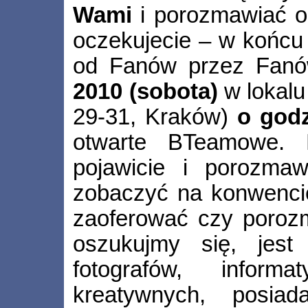
Wami
i porozmawiać o 
oczekujecie – w końcu
od Fanów przez Fanó
2010 (sobota)
w lokalu
29-31, Kraków)
o godz
otwarte BTeamowe.
pojawicie i porozma
zobaczyć na konwenci
zaoferować czy porozm
oszukujmy się, jest
fotografów, inform
kreatywnych, posiad