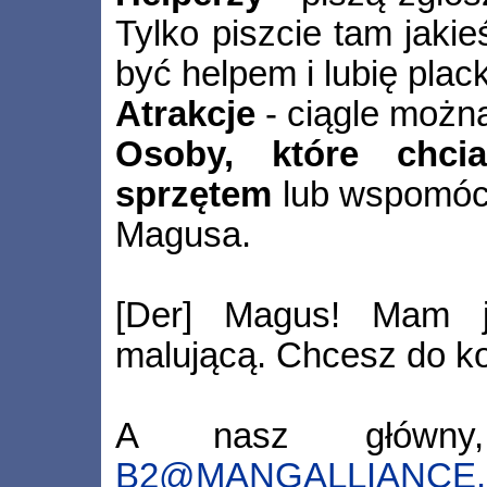
Tylko piszcie tam jakie
być helpem i lubię plack
Atrakcje
- ciągle możn
Osoby, które chc
sprzętem
lub wspomóc
Magusa.
[Der] Magus! Mam je
malującą. Chcesz do k
A nasz główny,
B2@MANGALLIANCE.