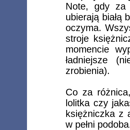
Note, gdy za 
ubierają białą 
oczyma. Wszystk
stroje księżni
momencie wyp
ładniejsze (n
zrobienia).
Co za różnica
lolitka czy jak
księżniczka z 
w pełni podoba