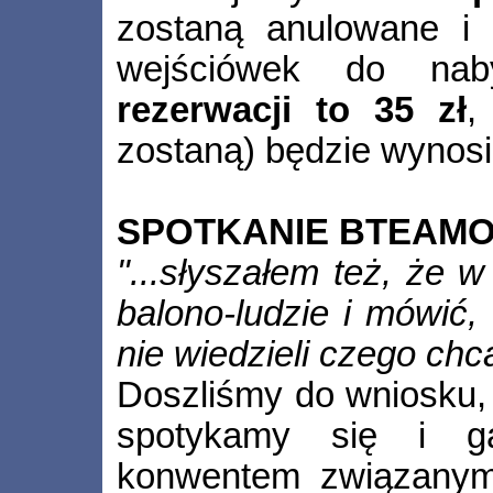
zostaną anulowane i 
wejściówek do na
rezerwacji to 35 zł
,
zostaną) będzie wynos
SPOTKANIE BTEAM
"...słyszałem też, że w
balono-ludzie i mówić,
nie wiedzieli czego chcą
Doszliśmy do wniosku,
spotykamy się i 
konwentem związany