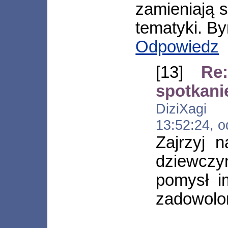
zamieniają s
tematyki. By
Odpowiedz
[13]
Re
spotkani
DiziXagi [
13:52:24, 
Zajrzyj 
dziewcz
pomysł i
zadowolon