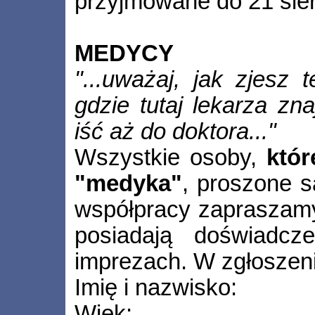
przyjmowane do 21 sier
MEDYCY
"...uważaj, jak zjesz 
gdzie tutaj lekarza zn
iść aż do doktora..."
Wszystkie osoby,
któr
"medyka"
, proszone 
współpracy zapraszamy 
posiadają doświadc
imprezach. W zgłoszeni
Imię i nazwisko:
Wiek: