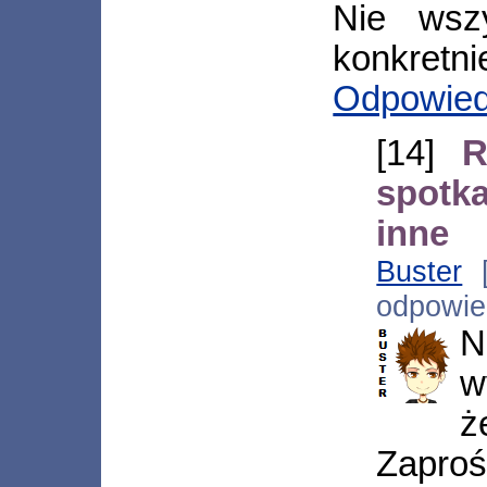
Nie wszy
konkretni
Odpowie
[14]
R
spotk
inne
Buster
[
odpowi
N
w
ż
Zapro