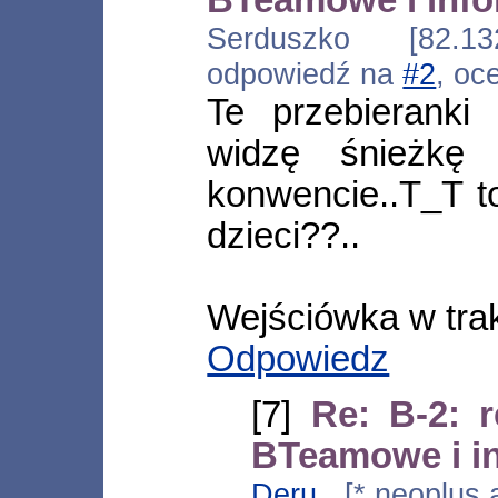
Serduszko [82.13
odpowiedź na
#2
, oc
Te przebieranki
widzę śnieżkę 
konwencie..T_T to
dzieci??..
Wejściówka w tra
Odpowiedz
[7]
Re: B-2: r
BTeamowe i in
Deru
[*.neoplus.a