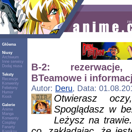
Główna
Niusy
Archiwum
Inne serwisy
B-2: rezerwacje,
Dodaj niusa
Teksty
BTeamowe i informacj
Recenzje
Konwenty
Autor:
Deru
, Data: 01.08.20
Felietony
Humor
Otwierasz oczy
Kiosk
Galerie
Spoglądasz w bez
Anime
Manga
Leżysz na trawie
Konwenty
Cosplay
Fanarty
co, zakładając, że jes
Komiksy