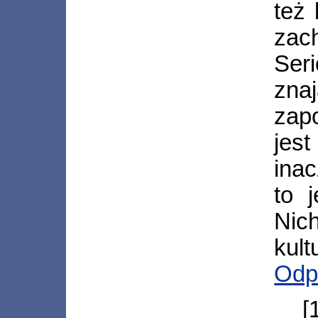
też
za
Ser
zna
zap
jes
ina
to 
Nic
kult
Odp