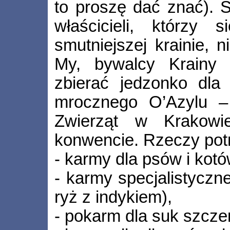
to proszę dać znać). S
właścicieli, którzy
smutniejszej krainie, 
My, bywalcy Krainy
zbierać jedzonko dla
mrocznego O’Azylu –
Zwierząt w Krakowi
konwencie. Rzeczy pot
- karmy dla psów i kot
- karmy specjalistyczne
ryż z indykiem),
- pokarm dla suk szcze