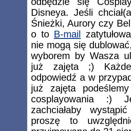
odbędzie się Cospla
Disneya. Jeśli chciał(
Śnieżki, Aurory czy Bel
o to
B-mail
zatytułowa
nie mogą się dublować,
wyborem by Wasza ulu
już zajęta ;) Każde
odpowiedź a w przypad
już zajęta podeślemy
cosplayowania :) J
zachciałaby wystąpi
proszę to uwzględn