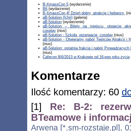
B-XmassCon 5
(wydarzenie)
B6
(wydarzenie)
B-XmassCon 4! Dzień dobry, atrakcje i helperzy.
(ni
aB-5olution (Ichri)
(galeria)
aB-5olution
(wydarzenie)
aB-5olution – Bilety na miejscu, otwarcie akred
cosplay
(nius)
aB-5olution - Szkoła, rezerwacje, cosplay
(nius)
aB-5olution - Otwieramy nabór Twórców Atrakcji i 
(nius)
aB-5olution: ostatnia frakcja i nabór Prowadzących 
(nius)
Cafecon 8/6/2013 w Krakowie od 16-ego roku życia
Komentarze
Ilość komentarzy: 60
do
[1]
Re: B-2: rezerw
BTeamowe i informacj
Arwena [*.sm-rozstaje.pl], 