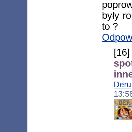
poprow
były r
to ?
Odpow
[16
spo
inn
Deru
13:5