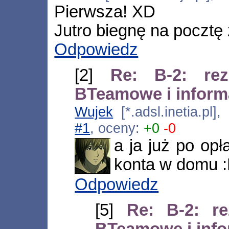
Pierwsza! XD
Jutro biegnę na pocztę 
Odpowiedz
[2]
Re: B-2: rez
BTeamowe i inform
Wujek
[*.adsl.inetia.pl
#1
, oceny:
+0
-0
a ja już po opł
konta w domu 
Odpowiedz
[5]
Re: B-2: re
BTeamowe i info