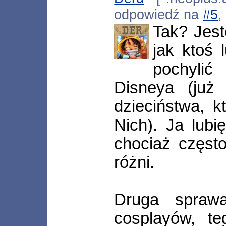
odpowiedź na
#5
,
Tak? Jes
jak ktoś 
pochylić
Disneya (już
dzieciństwa, 
Nich). Ja lub
chociaż częst
różni.
Druga spraw
cosplayów, t