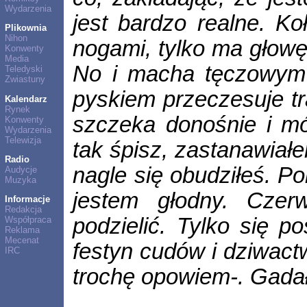
Wydarzenia
jest bardzo realne. Ko
Plikownia
Nihon
nogami, tylko ma głowę
Konwenty
Media
No i macha tęczowym
Teledyski
Zwiastuny
pyskiem przeczesuje tr
Kalendarz
Rynek
szczeka donośnie i mó
Konwenty
Wydarzenia
Telewizja
tak śpisz, zastanawiałe
Radio
nagle się obudziłeś. 
Audycje
Muzyka
jestem głodny. Cze
Informacje
Redakcja
podzielić. Tylko się p
Współpraca
Reklama
Mecenat
festyn cudów i dziwactw
IRC
trochę opowiem-. Gadał 