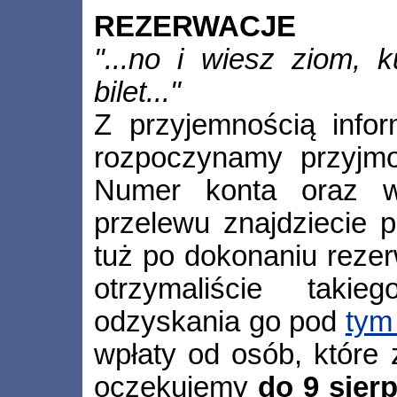
REZERWACJE
"...no i wiesz ziom, k
bilet..."
Z przyjemnością info
rozpoczynamy przyjm
Numer konta oraz w
przelewu znajdziecie 
tuż po dokonaniu rezer
otrzymaliście taki
odzyskania go pod
tym
wpłaty od osób, które 
oczekujemy
do 9 sier