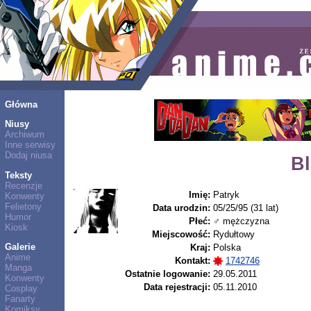
Główna
Niusy
Archiwum
Inne serwisy
Dodaj niusa
B
Teksty
Recenzje
Imię:
Patryk
Konwenty
Felietony
Data urodzin:
05/25/95 (31 lat)
Humor
Płeć:
♂ mężczyzna
Kiosk
Miejscowość:
Rydułtowy
Galerie
Kraj:
Polska
Anime
Kontakt:
1742746
Manga
Ostatnie logowanie:
29.05.2011
Konwenty
Data rejestracji:
05.11.2010
Cosplay
Fanarty
Komiksy