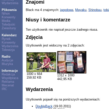
Znajomi
Wydarzenia
Plikownia
Black ma 4 znajomych:
jagodowa
,
Mayaku
,
Shinobuu
,
tobi
Nihon
Konwenty
Niusy i komentarze
Media
Teledyski
Zwiastuny
Ten użytkownik nie napisał jeszcze żadnego niusa.
Kalendarz
Zdjęcia
Rynek
Konwenty
Użytkownik jest widoczny na 2 zdjęciach:
Wydarzenia
Telewizja
Radio
Audycje
Muzyka
Informacje
1000 x 664
Redakcja
1312 x 1000
159,92 KB
Współpraca
442,95 KB
Reklama
Mecenat
Wydarzenia
IRC
Użytkownik pojawił się na poniższych wydarzeniach:
DoubleBack
(19.03.2011)