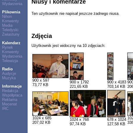
Niusy i komentarze
Wydarzenia
Plikownia
Ten użytkownik nie napisał jeszcze żadnego niusa.
Nihon
Konwenty
Media
Teledyski
Zwiastuny
Zdjęcia
Kalendarz
Użytkownik jest widoczny na 10 zdjęciach:
Rynek
Konwenty
Wydarzenia
Telewizja
Radio
Audycje
Muzyka
900 x 597
900 x 1792
900 x 4183
90
73,77 KB
Informacje
221,65 KB
703,14 KB
20
Redakcja
Współpraca
Reklama
Mecenat
IRC
1024 x 685
10
1024 x 768
678 x 1024
207,02 KB
33
97,74 KB
127,58 KB