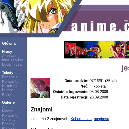
Główna
Niusy
Archiwum
Inne serwisy
Dodaj niusa
je
Teksty
Recenzje
Data urodzin:
07/16/91 (35 lat)
Konwenty
Felietony
Płeć:
♀ kobieta
Humor
Ostatnie logowanie:
03.08.2009
Kiosk
Data rejestracji:
28.09.2008
Galerie
Anime
Znajomi
Manga
Konwenty
jes-si ma 2 znajomych:
Koharu-chan
,
megirosa
Cosplay
Fanarty
Komiksy