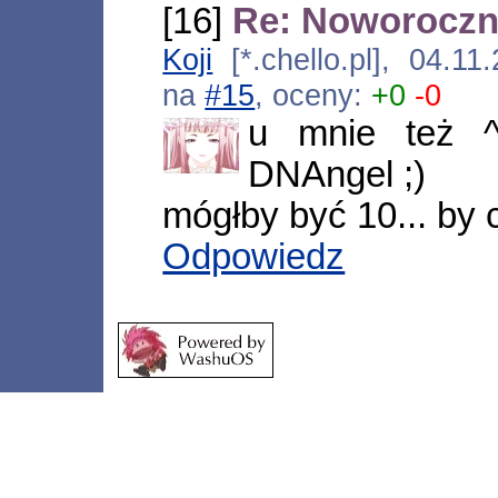
[16]
Re: Noworoczn
Koji
[*.chello.pl], 04.1
na
#15
, oceny:
+0
-0
u mnie też ^
DNAngel ;)
mógłby być 10... by 
Odpowiedz