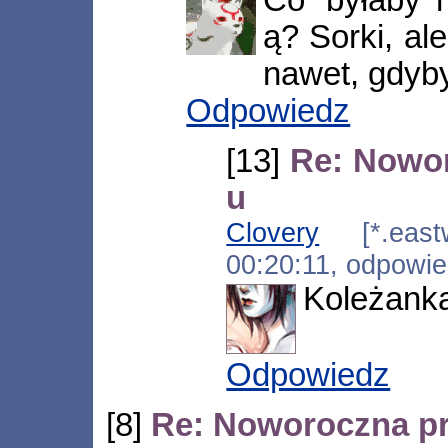
Co 'byłaby 
ą? Sorki, ale
nawet, gdyby
Odpowiedz
[13]
Re: Nowo
u
Clovery
[*.eastw
00:20:11, odpowi
Koleżanka
Odpowiedz
[8]
Re: Noworoczna p