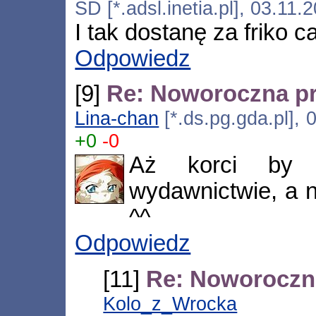
SD [*.adsl.inetia.pl], 03.11
I tak dostanę za friko 
Odpowiedz
[9]
Re: Noworoczna p
Lina-chan
[*.ds.pg.gda.pl], 
+0
-0
Aż korci by
wydawnictwie, a n
^^
Odpowiedz
[11]
Re: Noworoczn
Kolo_z_Wrocka
[*.neo