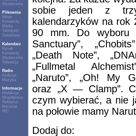
Wydarzenia
sobie jeden z trzy
Plikownia
Nihon
kalendarzyków na rok 
Konwenty
Media
90 mm. Do wyboru m
Teledyski
Zwiastuny
Sanctuary”, „Chobits
Kalendarz
Rynek
„Death Note”, „DNAn
Konwenty
Wydarzenia
Telewizja
„Fullmetal Alchemis
Radio
„Naruto”, „Oh! My Go
Audycje
Muzyka
oraz „X — Clamp”. Ci
Informacje
Redakcja
czym wybierać, a nie 
Współpraca
Reklama
Mecenat
na połowie mamy Narut
IRC
Dodaj do: