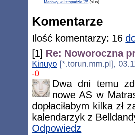
Manhwy w listopadzie '25
(nius)
Komentarze
Ilość komentarzy: 16
do
[1]
Re: Noworoczna p
Kinuyo
[*.torun.mm.pl], 03.
-0
Dwa dni temu zd
nowe AS w Matrasi
dopłaciłabym kilka zł z
kalendarzyk z Belldandy
Odpowiedz