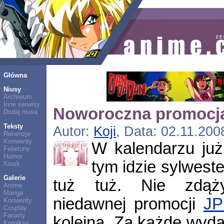
Główna
Niusy
Archiwum
Inne serwisy
Noworoczna promocj
Dodaj niusa
Teksty
Autor:
Koji
, Data: 02.11.200
Recenzje
Konwenty
W kalendarzu już
Felietony
Humor
tym idzie sylweste
Kiosk
Galerie
tuż tuż. Nie zdąż
Anime
Manga
niedawnej promocji
JP
Konwenty
Cosplay
Fanarty
kolejna. Za każde wyd
Komiksy