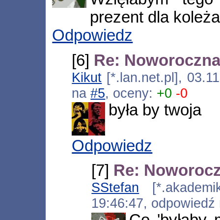
prezent dla koleża
Odpowiedz
[6]
Re: Noworoczna
Kikut
[*.lan.net.pl], 03.
na
#5
, oceny:
+0
-0
była by twoja
Odpowiedz
[7]
Re: Noworocz
SStefan
[*.akademiki
19:46:47, odpowiedź