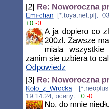
[2]
Re: Noworoczna p
Emi-chan
[*.toya.net.pl], 0
+0
-0
A ja dopiero co 
200zł. Zawsze ma
miala wszystkie 
zanim sie uzbiera to cal
Odpowiedz
[3]
Re: Noworoczna p
Kolo_z_Wrocka
[*.neoplus.
19:14:24, oceny:
+0
-0
No, do mnie niedł