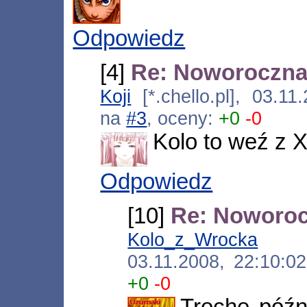
Odpowiedz
[4]
Re: Noworoczna
Koji
[*.chello.pl], 03.1
na
#3
, oceny:
+0
-0
Kolo to weź z X
Odpowiedz
[10]
Re: Noworoc
Kolo_z_Wrocka
[*.n
03.11.2008, 22:10:
+0
-0
Trochę późn