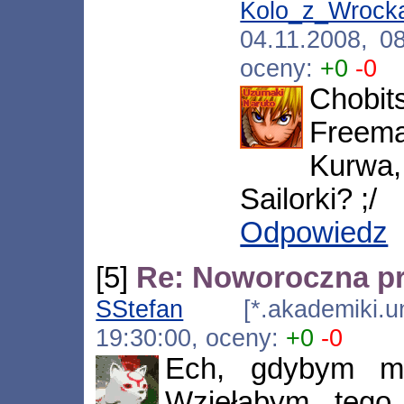
Kolo_z_Wrock
04.11.2008, 0
oceny:
+0
-0
Chob
Freema
Kurwa,
Sailorki? ;/
Odpowiedz
[5]
Re: Noworoczna p
SStefan
[*.akademiki.uni
19:30:00, oceny:
+0
-0
Ech, gdybym mi
Wzięłabym tego