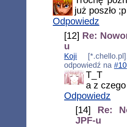
już poszło ;p
Odpowiedz
[12]
Re: Nowo
u
Koji
[*.chello.pl
odpowiedź na
#10
T_T
a z czego
Odpowiedz
[14]
Re: N
JPF-u