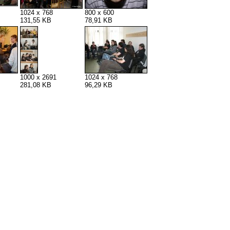
1024 x 768
800 x 600
131,55 KB
78,91 KB
1000 x 2691
1024 x 768
281,08 KB
96,29 KB