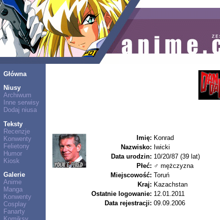
Główna
Niusy
Archiwum
Inne serwisy
Dodaj niusa
Teksty
Recenzje
Imię:
Konrad
Konwenty
Felietony
Nazwisko:
Iwicki
Humor
Data urodzin:
10/20/87 (39 lat)
Kiosk
Płeć:
♂ mężczyzna
Galerie
Miejscowość:
Toruń
Anime
Kraj:
Kazachstan
Manga
Ostatnie logowanie:
12.01.2011
Konwenty
Data rejestracji:
09.09.2006
Cosplay
Fanarty
Komiksy