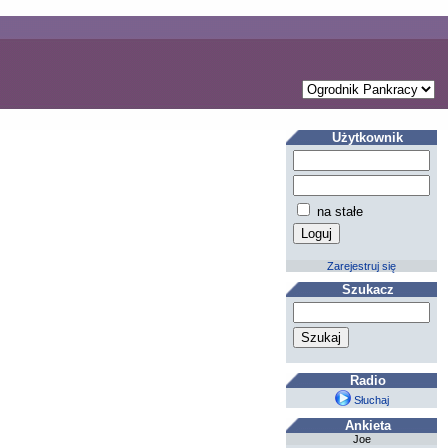
Użytkownik
na stałe
Zarejestruj się
Szukacz
Radio
Słuchaj
Ankieta
Joe