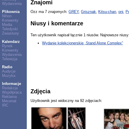
Znajomi
Wydarzenia
Plikownia
Ozz ma 7 znajomych:
GREY
,
Grisznak
,
Kitsu-chan
,
oni
,
P
Nihon
Konwenty
Niusy i komentarze
Media
Teledyski
Zwiastuny
Ten użytkownik napisał łącznie 1 niusów. Najnowsze niusy
Kalendarz
Wydanie kolekcjonerskie „Stand Alone Complex”
Rynek
Konwenty
Wydarzenia
Telewizja
Radio
Audycje
Muzyka
Informacje
Redakcja
Zdjęcia
Współpraca
Reklama
Użytkownik jest widoczny na 92 zdjęciach:
Mecenat
IRC