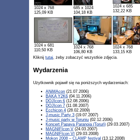
1024 x 685
1024 x 768
685 x 1024
132,22 KB
125,09 KB
104,18 KB
1024 x 681
1024 x 768
1024 x 768
110,50 KB
106,80 KB
133,15 KB
Kliknij
tutaj
, żeby zobaczyć wszystkie zdjęcia.
Wydarzenia
Użytkownik pojawił się na poniższych wydarzeniach:
ANiMAcon
(21.07.2006)
BAKA Y2K6
(04.11.2006)
DOJIcon 6
(12.08.2006)
DOJIcon 7
(11.08.2007)
Ecchicon 4
(28.02.2009)
J-music Party 3
(19.07.2007)
J-music party w Toruniu
(02.12.2006)
Koncert Papaya Paranoia (Toruń)
(29.03.2007)
MAGNIFIcon V
(24.03.2007)
MAGNIFIcon VI
(29.03.2008)
Mokon 2008 – CLAMP festival
(13.12.2008)