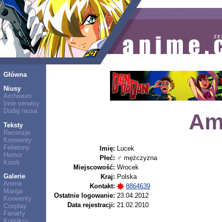
Główna
Niusy
Archiwum
Inne serwisy
Dodaj niusa
Am
Teksty
Recenzje
Konwenty
Felietony
Imię:
Lucek
Humor
Płeć:
♂ mężczyzna
Kiosk
Miejscowość:
Wrocek
Galerie
Kraj:
Polska
Anime
Kontakt:
8864639
Manga
Ostatnie logowanie:
23.04.2012
Konwenty
Data rejestracji:
21.02.2010
Cosplay
Fanarty
Komiksy