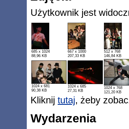
Użytkownik jest widocz
685 x 1024
667 x 1000
512 x 768
88,96 KB
207,33 KB
146,84 KB
1024 x 681
1024 x 685
1024 x 768
90,38 KB
27,31 KB
121,20 KB
Kliknij
tutaj
, żeby zobac
Wydarzenia