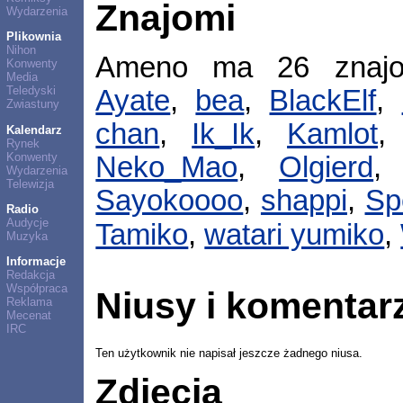
Znajomi
Wydarzenia
Plikownia
Nihon
Ameno ma 26 znaj
Konwenty
Media
Teledyski
Ayate
,
bea
,
BlackElf
,
Zwiastuny
chan
,
Ik_Ik
,
Kamlot
Kalendarz
Rynek
Konwenty
Neko_Mao
,
Olgierd
Wydarzenia
Telewizja
Sayokoooo
,
shappi
,
Sp
Radio
Audycje
Tamiko
,
watari yumiko
,
Muzyka
Informacje
Redakcja
Współpraca
Niusy i komentar
Reklama
Mecenat
IRC
Ten użytkownik nie napisał jeszcze żadnego niusa.
Zdjęcia