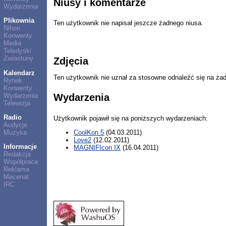
Niusy i komentarze
Wydarzenia
Plikownia
Ten użytkownik nie napisał jeszcze żadnego niusa.
Nihon
Konwenty
Media
Teledyski
Zwiastuny
Zdjęcia
Kalendarz
Ten użytkownik nie uznał za stosowne odnaleźć się na ża
Rynek
Konwenty
Wydarzenia
Wydarzenia
Telewizja
Radio
Użytkownik pojawił się na poniższych wydarzeniach:
Audycje
Muzyka
CoolKon 5
(04.03.2011)
Love2
(12.02.2011)
Informacje
MAGNIFIcon IX
(16.04.2011)
Redakcja
Współpraca
Reklama
Mecenat
IRC