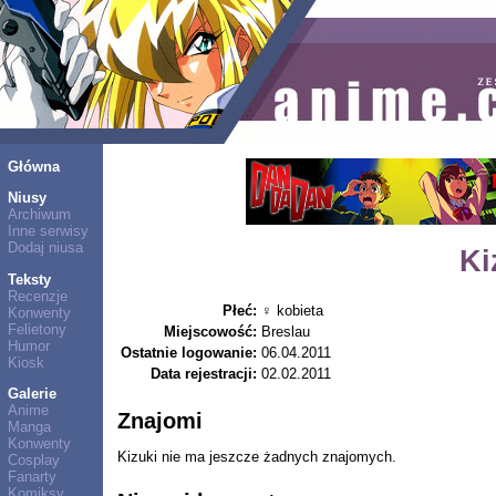
Główna
Niusy
Archiwum
Inne serwisy
Dodaj niusa
Ki
Teksty
Recenzje
Płeć:
♀ kobieta
Konwenty
Felietony
Miejscowość:
Breslau
Humor
Ostatnie logowanie:
06.04.2011
Kiosk
Data rejestracji:
02.02.2011
Galerie
Anime
Znajomi
Manga
Konwenty
Kizuki nie ma jeszcze żadnych znajomych.
Cosplay
Fanarty
Komiksy