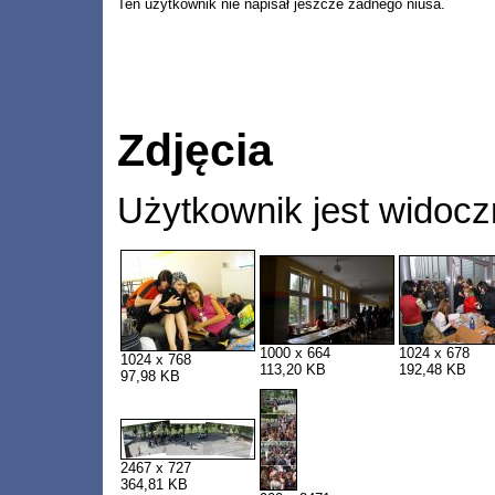
Ten użytkownik nie napisał jeszcze żadnego niusa.
Zdjęcia
Użytkownik jest widocz
1000 x 664
1024 x 678
1024 x 768
113,20 KB
192,48 KB
97,98 KB
2467 x 727
364,81 KB