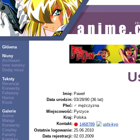
Główna
Niusy
Archiwum
Inne serwisy
Dodaj niusa
U
Teksty
Recenzje
Konwenty
Felietony
Imię:
Paweł
Humor
Data urodzin:
03/28/90 (36 lat)
Kiosk
Płeć:
♂ mężczyzna
Galerie
Miejscowość:
Pyrzyce
Anime
Kraj:
Polska
Manga
Kontakt:
1468789
ushi-kyo
Konwenty
Cosplay
Ostatnie logowanie:
25.06.2010
Fanarty
Data rejestracji:
02.03.2009
Komiksy