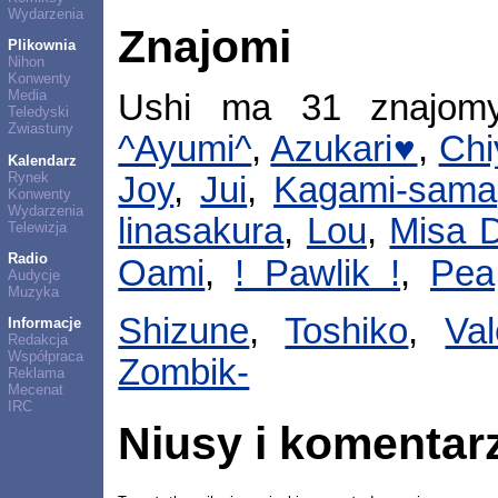
Wydarzenia
Znajomi
Plikownia
Nihon
Konwenty
Media
Ushi ma 31 znajom
Teledyski
Zwiastuny
^Ayumi^
,
Azukari♥
,
Chi
Kalendarz
Rynek
Joy
,
Jui
,
Kagami-sama
Konwenty
Wydarzenia
linasakura
,
Lou
,
Misa D
Telewizja
Radio
Oami
,
! Pawlik !
,
Pea
Audycje
Muzyka
Shizune
,
Toshiko
,
Val
Informacje
Redakcja
Współpraca
Zombik-
Reklama
Mecenat
IRC
Niusy i komentar