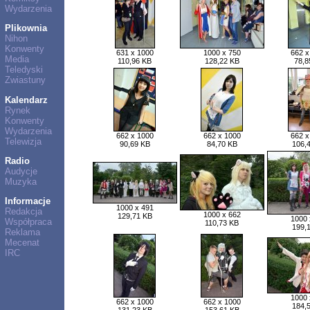
Wydarzenia
Plikownia
Nihon
Konwenty
631 x 1000
1000 x 750
662 x
Media
110,96 KB
128,22 KB
78,8
Teledyski
Zwiastuny
Kalendarz
Rynek
Konwenty
Wydarzenia
662 x 1000
662 x 1000
662 x
Telewizja
90,69 KB
84,70 KB
106,
Radio
Audycje
Muzyka
Informacje
1000 x 491
Redakcja
1000 x 662
129,71 KB
1000 
Współpraca
110,73 KB
199,
Reklama
Mecenat
IRC
1000 
662 x 1000
662 x 1000
184,