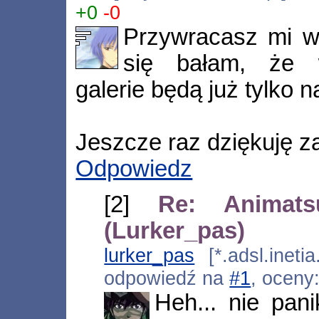
+0
-0
Przywracasz mi wi
się bałam, że 
galerie będą już tylko 
Jeszcze raz dziękuję za
Odpowiedz
[2]
Re: Animats
(Lurker_pas)
lurker_pas
[*.adsl.ineti
odpowiedź na
#1
, oceny
Heh... nie pani