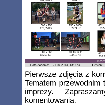
131,23 KB
153,61 KB
1000 x 750
750 x 1000
662 x
179,55 KB
189,74 KB
83,5
1000 x 662
1000 x 662
662 x
115,53 KB
120,15 KB
110,
Infor
Data dodania:
21.07.2013, 13:02:36
Odsłon:
Pierwsze zdjęcia z kon
Tematem przewodnim tej
imprezy. Zaprasza
komentowania.