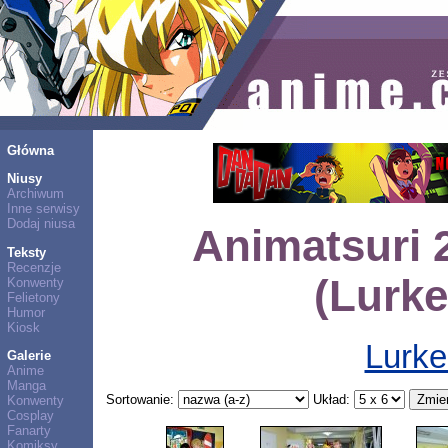
Główna
Niusy
Archiwum
Inne serwisy
Dodaj niusa
Animatsuri 2
Teksty
Recenzje
(Lurke
Konwenty
Felietony
Humor
Kiosk
Lurke
Galerie
Anime
Manga
Sortowanie:
Układ:
Konwenty
Cosplay
Fanarty
Komiksy