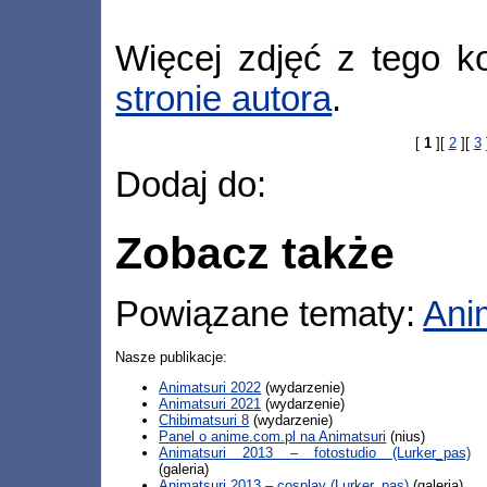
Więcej zdjęć z tego k
stronie autora
.
[
1
][
2
][
3
Dodaj do:
Zobacz także
Powiązane tematy:
Ani
Nasze publikacje:
Animatsuri 2022
(wydarzenie)
Animatsuri 2021
(wydarzenie)
Chibimatsuri 8
(wydarzenie)
Panel o anime.com.pl na Animatsuri
(nius)
Animatsuri 2013 – fotostudio (Lurker_pas)
(galeria)
Animatsuri 2013 – cosplay (Lurker_pas)
(galeria)