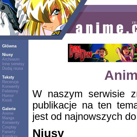
Główna
Niusy
Archiwum
Inne serwisy
Dodaj niusa
Anim
Teksty
Recenzje
Konwenty
W naszym serwisie zn
Felietony
Humor
Kiosk
publikacje na ten tem
Galerie
jest od najnowszych do 
Anime
Manga
Konwenty
Cosplay
Niusy
Fanarty
Komiksy