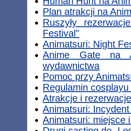
Human Hunt na Anim
Plan atrakcji na Anim
Ruszyły rezerwacje
Festival"
Animatsuri: Night Fes
Anime Gate na An
wydawnictwa
Pomoc przy Animatsu
Regulamin cosplayu 
Atrakcje i rezerwacj
Animatsuri: Incydent
Animatsuri: miejsce 
Drugi casting do „Le