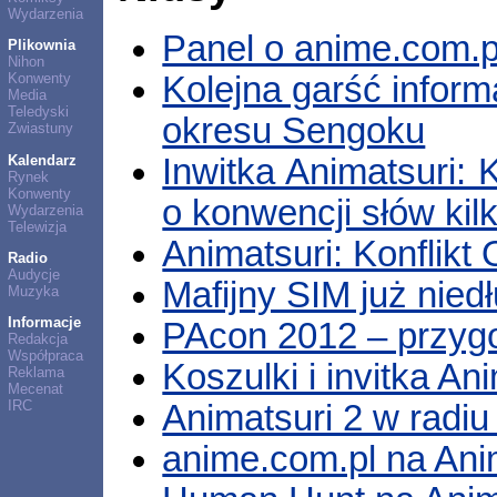
Wydarzenia
Panel o anime.com.p
Plikownia
Nihon
Kolejna garść informa
Konwenty
Media
Teledyski
okresu Sengoku
Zwiastuny
Kalendarz
Inwitka Animatsuri: 
Rynek
Konwenty
o konwencji słów kilk
Wydarzenia
Telewizja
Animatsuri: Konflik
Radio
Audycje
Mafijny SIM już nie
Muzyka
Informacje
PAcon 2012 – przygo
Redakcja
Współpraca
Koszulki i invitka An
Reklama
Mecenat
IRC
Animatsuri 2 w radiu
anime.com.pl na Ani